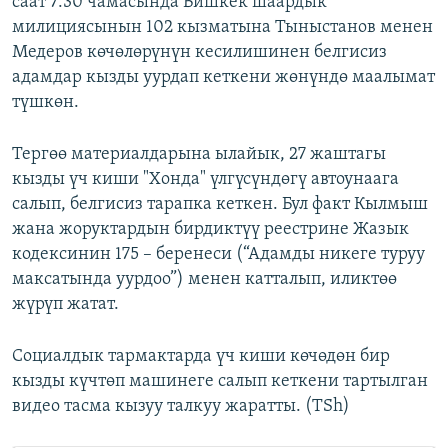
саат 7:30 чамасында Бишкек шаардык
милициясынын 102 кызматына Тыныстанов менен
Медеров көчөлөрүнүн кесилишинен белгисиз
адамдар кызды уурдап кеткени жөнүндө маалымат
түшкөн.
Тергөө материалдарына ылайык, 27 жаштагы
кызды үч киши "Хонда" үлгүсүндөгү автоунаага
салып, белгисиз тарапка кеткен. Бул факт Кылмыш
жана жоруктардын бирдиктүү реестрине Жазык
кодексинин 175 – беренеси (“Адамды никеге туруу
максатында уурдоо”) менен катталып, иликтөө
жүрүп жатат.
Социалдык тармактарда үч киши көчөдөн бир
кызды күчтөп машинеге салып кеткени тартылган
видео тасма кызуу талкуу жаратты. (TSh)