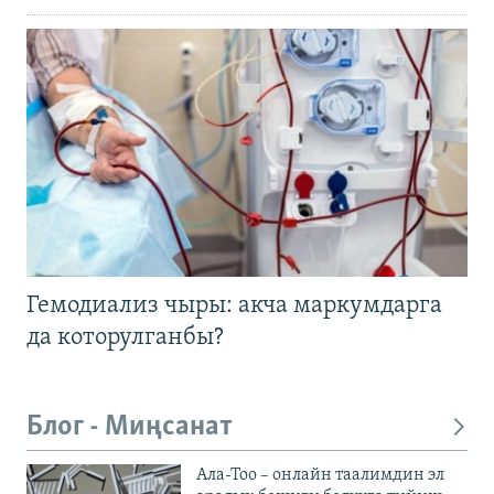
Гемодиализ чыры: акча маркумдарга
да которулганбы?
Блог - Миңсанат
Ала-Тоо – онлайн таалимдин эл