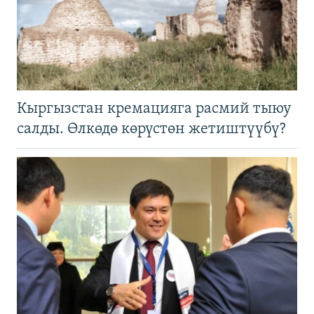
Кыргызстан кремацияга расмий тыюу
салды. Өлкөдө көрүстөн жетиштүүбү?