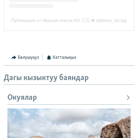
Бөлүшүңүз
Катталыңыз
Дагы кызыктуу баяндар
Окуялар