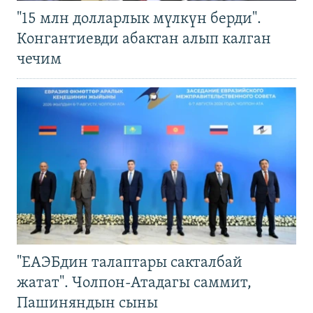
"15 млн долларлык мүлкүн берди".
Конгантиевди абактан алып калган
чечим
"ЕАЭБдин талаптары сакталбай
жатат". Чолпон-Атадагы саммит,
Пашиняндын сыны