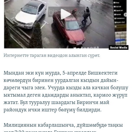
ОНЛАЙН ШЕРИНЕ
ЭЖЕ-СИҢДИЛЕР
АЗАТТЫК+
ЫҢГАЙСЫЗ СУРООЛОР
ЭЕ/АРнун бардык сайттары
Интернетте тараган видеодон алынган сүрөт.
Мындан эки күн мурда, 5-апрелде Бишкектеги
көчөлөрдүн биринен уурдалган кыздын дайын-
дареги чыга элек. Учурда кызды ала качкан болушу
ыктымал деген адамдарды аныктап, кармоо жүрүп
жатат. Бул тууралуу шаардагы Биринчи май
райондук ички иштер бөлүмү билдирди.
Милициянын кабарлашынча, дүйшөмбүдө таңкы