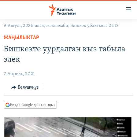
Линктер
Мазмунга
өтүңүз
9-Август, 2026-жыл, жекшемби, Бишкек убактысы 01:18
Навигацияга
ЖАҢЫЛЫКТАР
өтүңүз
ЖАҢЫЛЫКТАР
КЫРГЫЗСТАН
Издөөгө
Бишкекте уурдалган кыз табыла
салыңыз
ДҮЙНӨ
КЫРГЫЗСТАН
элек
УКРАИНА
САЯСАТ
ДҮЙНӨ
7-Апрель, 2021
АТАЙЫН ИЛИКТӨӨ
ЭКОНОМИКА
БОРБОР АЗИЯ
ТВ ПРОГРАММАЛАР
Бөлүшүңүз
МАДАНИЯТ
ПОДКАСТ
БҮГҮН АЗАТТЫКТА
Бизди Google'дан табыңыз
ӨЗГӨЧӨ ПИКИР
ЭКСПЕРТТЕР ТАЛДАЙТ
БИЗ ЖАНА ДҮЙНӨ
Русский
ДАНИСТЕ