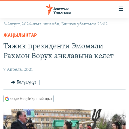
Линктер
Мазмунга
өтүңүз
8-Август, 2026-жыл, ишемби, Бишкек убактысы 23:02
Навигацияга
ЖАҢЫЛЫКТАР
өтүңүз
ЖАҢЫЛЫКТАР
КЫРГЫЗСТАН
Издөөгө
Тажик президенти Эмомали
салыңыз
ДҮЙНӨ
КЫРГЫЗСТАН
Рахмон Ворух анклавына келет
УКРАИНА
САЯСАТ
ДҮЙНӨ
7-Апрель, 2021
АТАЙЫН ИЛИКТӨӨ
ЭКОНОМИКА
БОРБОР АЗИЯ
ТВ ПРОГРАММАЛАР
Бөлүшүңүз
МАДАНИЯТ
ПОДКАСТ
БҮГҮН АЗАТТЫКТА
Бизди Google'дан табыңыз
ӨЗГӨЧӨ ПИКИР
ЭКСПЕРТТЕР ТАЛДАЙТ
БИЗ ЖАНА ДҮЙНӨ
Русский
ДАНИСТЕ