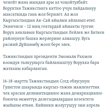
ченейт жана мындан ары ал чоңойтулбайт.
Ворухтан Тажикстанга каттоо үчүн пайдалануу
максатында гана жол берилет. Ал жол
Кыргызстандын Ак-Сай айылын айланып өтөт.
Экинчиси – 12 миң гектардай аймакты түзгөн
Ворух анклавын Кыргызстандын Лейлек же Баткен
районунун башка жерлерине алмашуу. Буга
расмий Дүйшөмбү жооп бере элек.
Тажикстандын президенти Эмомали Рахмон
коомдук талкууларга байланыштуу Ворухка бара
жатканы кабарланган.
16-18-мартта Тажикстандын Согд облусунун
Гулистон шаарында кыргыз-тажик мамлекеттик
чек арасын делимитациялоо жана демаркациялоо
боюнча өкмөттүк делегациялардын кезектеги
жыйыны өткөн. Кийинки жолугушуу эми апрель