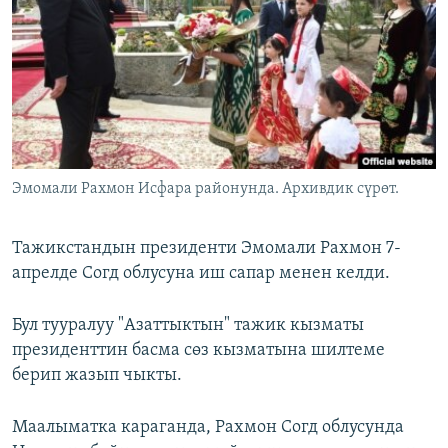
ОНЛАЙН ШЕРИНЕ
ЭЖЕ-СИҢДИЛЕР
АЗАТТЫК+
ЫҢГАЙСЫЗ СУРООЛОР
ЭЕ/АРнун бардык сайттары
Эмомали Рахмон Исфара районунда. Архивдик сүрөт.
Тажикстандын президенти Эмомали Рахмон 7-
апрелде Согд облусуна иш сапар менен келди.
Бул тууралуу "Азаттыктын" тажик кызматы
президенттин басма сөз кызматына шилтеме
берип жазып чыкты.
Маалыматка караганда, Рахмон Согд облусунда