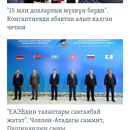
"15 млн долларлык мүлкүн берди".
Конгантиевди абактан алып калган
чечим
"ЕАЭБдин талаптары сакталбай
жатат". Чолпон-Атадагы саммит,
Пашиняндын сыны