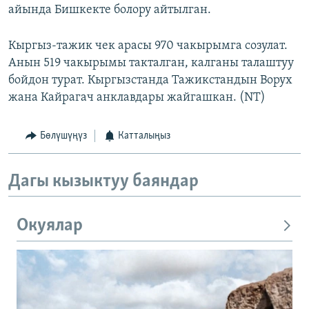
айында Бишкекте болору айтылган.
Кыргыз-тажик чек арасы 970 чакырымга созулат.
Анын 519 чакырымы такталган, калганы талаштуу
бойдон турат. Кыргызстанда Тажикстандын Ворух
жана Кайрагач анклавдары жайгашкан. (NT)
Бөлүшүңүз
Катталыңыз
Дагы кызыктуу баяндар
Окуялар