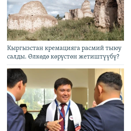
Кыргызстан кремацияга расмий тыюу
салды. Өлкөдө көрүстөн жетиштүүбү?