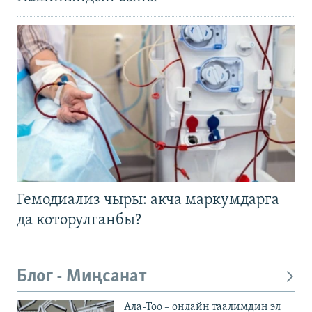
Гемодиализ чыры: акча маркумдарга
да которулганбы?
Блог - Миңсанат
Ала-Тоо – онлайн таалимдин эл