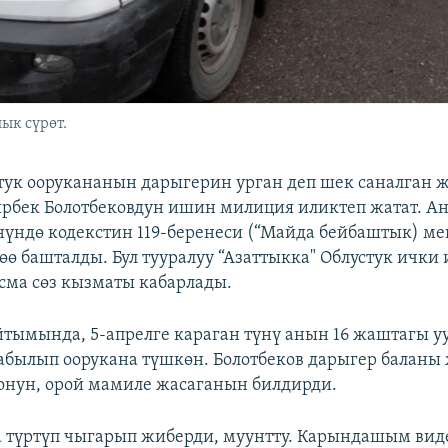
ык сүрөт.
стук оорукананын дарыгерин урган деп шек саналган 
ирбек Болотбековдун ишин милиция иликтеп жатат. А
үндө кодекстин 119-беренеси (“Майда бейбаштык) ме
өө башталды. Бул тууралуу “Азаттыкка" Облустук ички
сма сөз кызматы кабарлады.
тымында, 5-апрелге караган түнү анын 16 жаштагы у
былып оорукана түшкөн. Болотбеков дарыгер балан
онун, орой мамиле жасаганын билдирди.
 түртүп чыгарып жиберди, муунтту. Карындашым виде