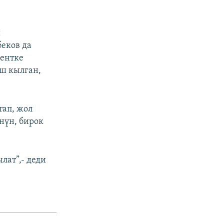
и
еков да
дентке
ш кылган,
тап, жол
нүн, бирок
лат”,- деди