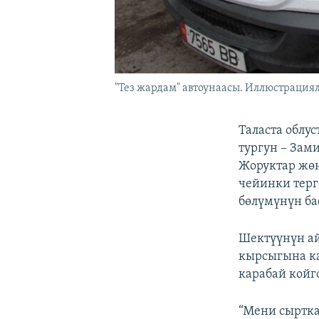
"Тез жардам" автоунаасы. Иллюстрациял
Таласта облу
тургун – Зам
Жоруктар жөн
чейинки терг
бөлүмүнүн ба
Шектүүнүн ай
кырсыгына ка
карабай койг
“Мени сыртка