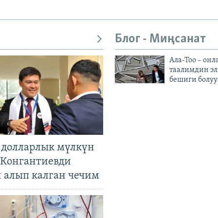
Блог - Миңсанат
Ала-Тоо – онл
таалимдин эл
бешиги болуу
н долларлык мүлкүн
. Конгантиевди
н алып калган чечим