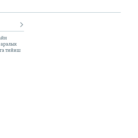
айн
 аралык
га тийиш