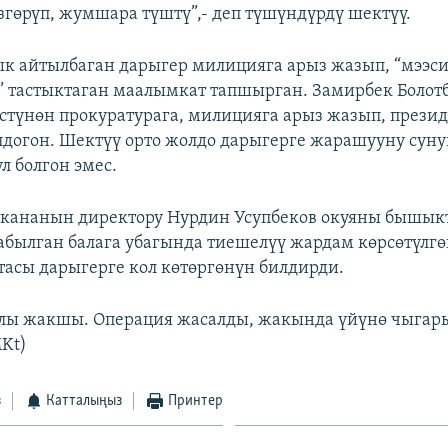
згөрүп, жумшара түштү”,- деп түшүндүрдү шектүү.
к айтылбаган дарыгер милицияга арыз жазып, “мээс
 тастыктаган маалымкат тапшырган. Замирбек Болотб
стүнөн прокуратурага, милицияга арыз жазып, прези
догон. Шектүү орто жолдо дарыгерге жарашууну суну
л болгон эмес.
укананын директору Нурдин Усупбеков окуяны бышык
былган балага убагында тиешелүү жардам көрсөтүлгө
атасы дарыгерге кол көтөргөнүн билдирди.
лы жакшы. Операция жасалды, жакында үйүнө чыгары
MKt)
з
Катталыңыз
Принтер