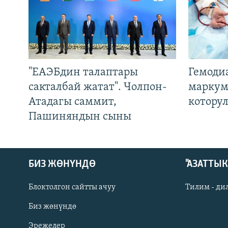
"ЕАЭБдин талаптары
Гемоди
сакталбай жатат". Чолпон-
маркум
Атадагы саммит,
котору
Пашиняндын сыны
БИЗ ЖӨНҮНДӨ
"АЗАТТЫ
Блоктолгон сайтты ачуу
Тилим - ди
Биз жөнүндө
Русский
Эрежелер