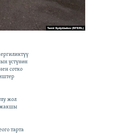
жергиликтүү
нын үстүнөн
нен сотко
 иштер
улу жол
ы жакшы
ого тарта