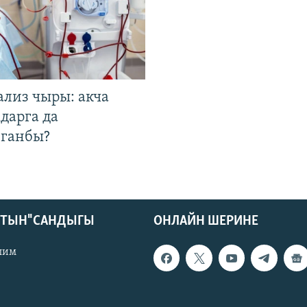
ализ чыры: акча
дарга да
лганбы?
КТЫН" САНДЫГЫ
ОНЛАЙН ШЕРИНЕ
лим