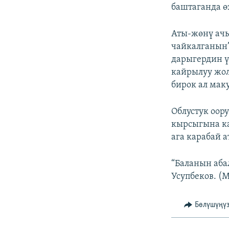
баштаганда ө
Аты-жөнү ачы
чайкалганын”
дарыгердин ү
кайрылуу жол
бирок ал маку
Облустук оор
кырсыгына ка
ага карабай 
“Баланын аба
Усупбеков. (
Бөлүшүңү