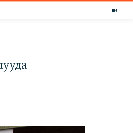
лууда