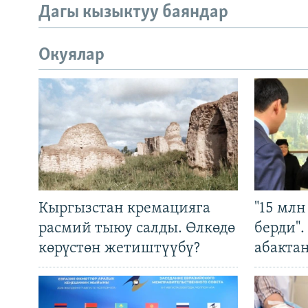
Дагы кызыктуу баяндар
Окуялар
Кыргызстан кремацияга
"15 мл
расмий тыюу салды. Өлкөдө
берди"
көрүстөн жетиштүүбү?
абакта