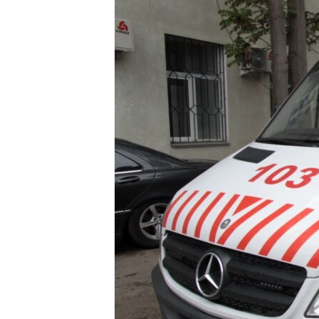
ЭЖЕ-СИҢДИЛЕР
АЗАТТЫК+
ЫҢГАЙСЫЗ СУРООЛОР