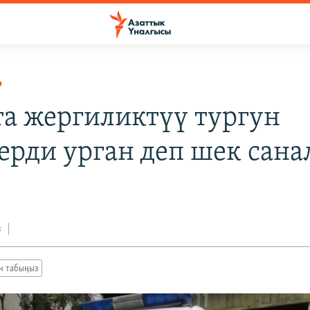
Р
та жергиликтүү тургун
ерди урган деп шек сана
з
ан табыңыз