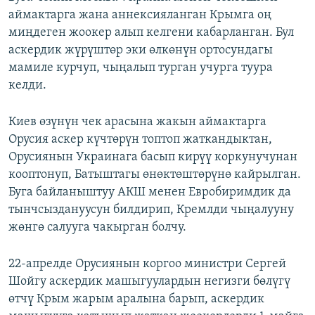
аймактарга жана аннексияланган Крымга оң
миңдеген жоокер алып келгени кабарланган. Бул
аскердик жүрүштөр эки өлкөнүн ортосундагы
мамиле курчуп, чыңалып турган учурга туура
келди.
Киев өзүнүн чек арасына жакын аймактарга
Орусия аскер күчтөрүн топтоп жаткандыктан,
Орусиянын Украинага басып кирүү коркунучунан
кооптонуп, Батыштагы өнөктөштөрүнө кайрылган.
Буга байланыштуу АКШ менен Евробиримдик да
тынчсыздануусун билдирип, Кремлди чыңалууну
жөнгө салууга чакырган болчу.
22-апрелде Орусиянын коргоо министри Сергей
Шойгу аскердик машыгуулардын негизги бөлүгү
өтчү Крым жарым аралына барып, аскердик