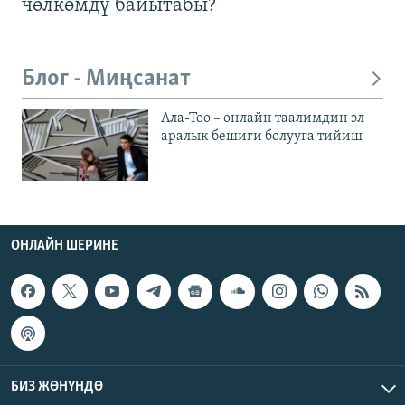
чөлкөмдү байытабы?
Блог - Миңсанат
Ала-Тоо – онлайн таалимдин эл
аралык бешиги болууга тийиш
ОНЛАЙН ШЕРИНЕ
БИЗ ЖӨНҮНДӨ