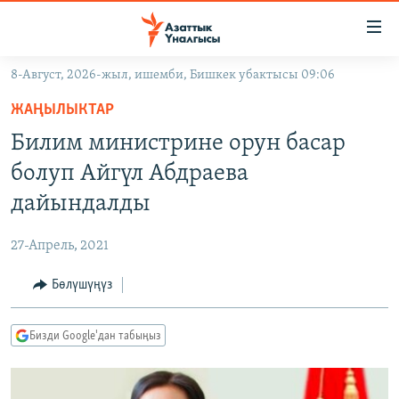
Линктер
Мазмунга
өтүңүз
8-Август, 2026-жыл, ишемби, Бишкек убактысы 09:06
Навигацияга
ЖАҢЫЛЫКТАР
өтүңүз
ЖАҢЫЛЫКТАР
КЫРГЫЗСТАН
Издөөгө
Билим министрине орун басар
салыңыз
ДҮЙНӨ
КЫРГЫЗСТАН
болуп Айгүл Абдраева
УКРАИНА
САЯСАТ
ДҮЙНӨ
дайындалды
АТАЙЫН ИЛИКТӨӨ
ЭКОНОМИКА
БОРБОР АЗИЯ
27-Апрель, 2021
ТВ ПРОГРАММАЛАР
МАДАНИЯТ
Бөлүшүңүз
ПОДКАСТ
БҮГҮН АЗАТТЫКТА
ӨЗГӨЧӨ ПИКИР
ЭКСПЕРТТЕР ТАЛДАЙТ
Бизди Google'дан табыңыз
БИЗ ЖАНА ДҮЙНӨ
Русский
ДАНИСТЕ