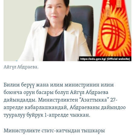
ОНЛАЙН ШЕРИНЕ
ЭЖЕ-СИҢДИЛЕР
АЗАТТЫК+
ЫҢГАЙСЫЗ СУРООЛОР
ЭЕ/АРнун бардык сайттары
Айгүл Абдраева.
Билим берүү жана илим министринин илим
боюнча орун басары болуп Айгүл Абдраева
дайындалды. Министрликтен “Азаттыкка” 27-
апрелде кабарлашкандай, Абдраеваны дайындоо
тууралуу буйрук 1-апрелде чыккан.
Министрликте статс-катчыдан тышкары