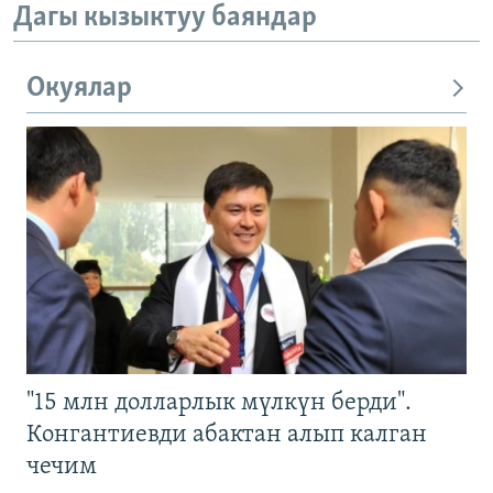
Дагы кызыктуу баяндар
Окуялар
"15 млн долларлык мүлкүн берди".
Конгантиевди абактан алып калган
чечим