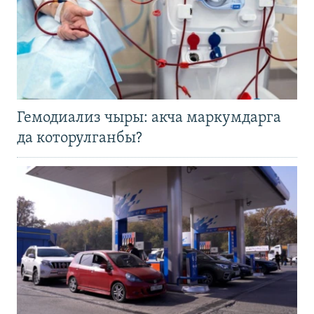
Гемодиализ чыры: акча маркумдарга
да которулганбы?