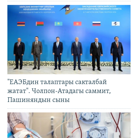
"ЕАЭБдин талаптары сакталбай
жатат". Чолпон-Атадагы саммит,
Пашиняндын сыны