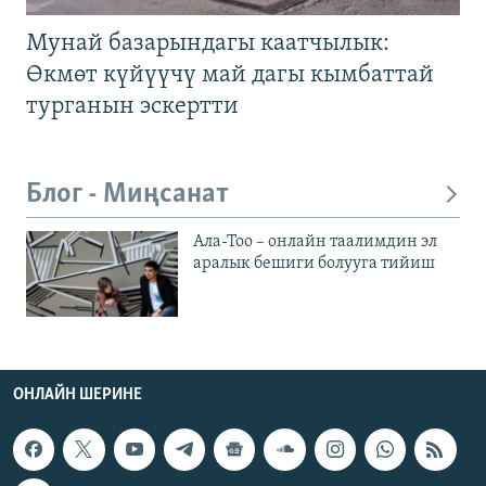
Мунай базарындагы каатчылык:
Өкмөт күйүүчү май дагы кымбаттай
турганын эскертти
Блог - Миңсанат
Ала-Тоо – онлайн таалимдин эл
аралык бешиги болууга тийиш
ОНЛАЙН ШЕРИНЕ