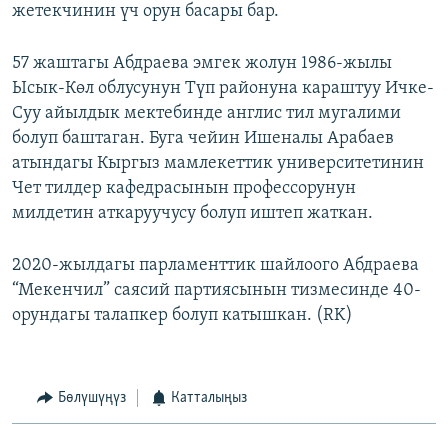
жетекчинин үч орун басары бар.
57 жаштагы Абдраева эмгек жолун 1986-жылы
Ысык-Көл облусунун Түп районуна караштуу Ичке-
Суу айылдык мектебинде англис тил мугалими
болуп баштаган. Буга чейин Ишеналы Арабаев
атындагы Кыргыз мамлекеттик университетинин
Чет тилдер кафедрасынын профессорунун
милдетин аткаруучусу болуп иштеп жаткан.
2020-жылдагы парламенттик шайлоого Абдраева
“Мекенчил” саясий партиясынын тизмесинде 40-
орундагы талапкер болуп катышкан. (RK)
Бөлүшүңүз
Катталыңыз