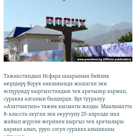
ОНЛАЙН ШЕРИНЕ
ЭЖЕ-СИҢДИЛЕР
АЗАТТЫК+
ЫҢГАЙСЫЗ СУРООЛОР
ЭЕ/АРнун бардык сайттары
Тажикстандын Исфара шаарынын бийлик
өкүлдөрү Ворух анклавында жашаган эки
өспүрүмдү кыргызстандык чек арачылар кармап,
суракка алганын билдирди. Бул тууралуу
«Азаттыктын» тажик кызматы жазды. Маалыматта
8-класста окуган эки окуучуну 25-апрелде мал
жайып жүргөн жеринен кыргыз чек арачылары
кармап алып, уруп-согуп суракка алышканы