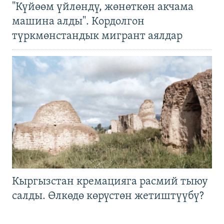
"Күйөөм үйлөндү, жөнөткөн акчама
машина алды". Кордолгон
түркмөнстандык мигрант аялдар
Кыргызстан кремацияга расмий тыюу
салды. Өлкөдө көрүстөн жетиштүүбү?