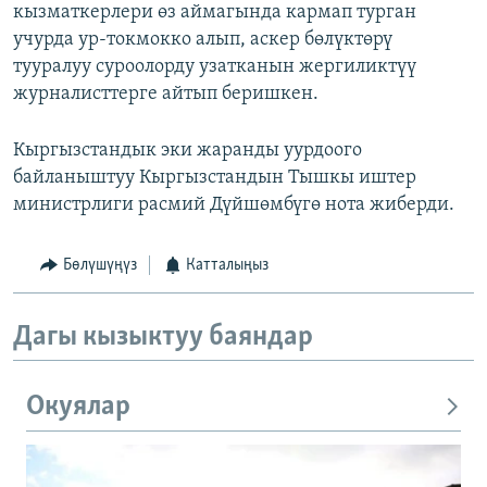
кызматкерлери өз аймагында кармап турган
учурда ур-токмокко алып, аскер бөлүктөрү
тууралуу суроолорду узатканын жергиликтүү
журналисттерге айтып беришкен.
Кыргызстандык эки жаранды уурдоого
байланыштуу Кыргызстандын Тышкы иштер
министрлиги расмий Дүйшөмбүгө нота жиберди.
Бөлүшүңүз
Катталыңыз
Дагы кызыктуу баяндар
Окуялар