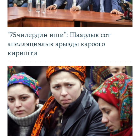
"75чилердин иши": Шаардык сот
апелляциялык арызды кароого
киришти