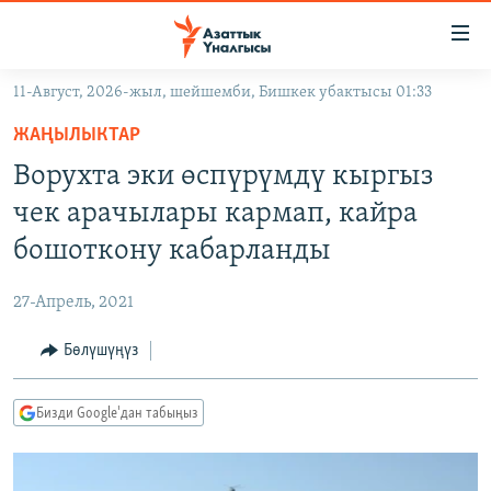
Линктер
Мазмунга
өтүңүз
11-Август, 2026-жыл, шейшемби, Бишкек убактысы 01:33
Навигацияга
ЖАҢЫЛЫКТАР
өтүңүз
ЖАҢЫЛЫКТАР
КЫРГЫЗСТАН
Издөөгө
Ворухта эки өспүрүмдү кыргыз
салыңыз
ДҮЙНӨ
КЫРГЫЗСТАН
чек арачылары кармап, кайра
УКРАИНА
САЯСАТ
ДҮЙНӨ
бошоткону кабарланды
АТАЙЫН ИЛИКТӨӨ
ЭКОНОМИКА
БОРБОР АЗИЯ
27-Апрель, 2021
ТВ ПРОГРАММАЛАР
МАДАНИЯТ
Бөлүшүңүз
ПОДКАСТ
БҮГҮН АЗАТТЫКТА
ӨЗГӨЧӨ ПИКИР
ЭКСПЕРТТЕР ТАЛДАЙТ
Бизди Google'дан табыңыз
БИЗ ЖАНА ДҮЙНӨ
Русский
ДАНИСТЕ