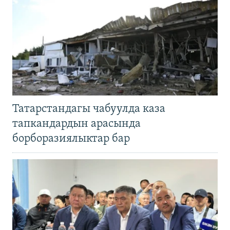
Татарстандагы чабуулда каза
тапкандардын арасында
борборазиялыктар бар