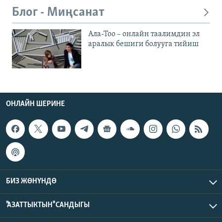
Блог - Миңсанат
Ала-Тоо – онлайн таалимдин эл
аралык бешиги болууга тийиш
ОНЛАЙН ШЕРИНЕ
БИЗ ЖӨНҮНДӨ
"АЗАТТЫКТЫН" САНДЫГЫ