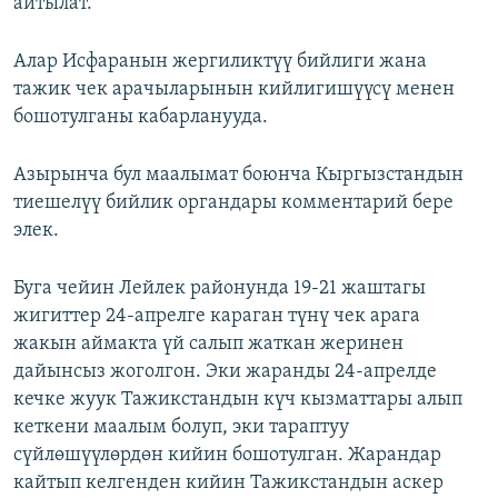
айтылат.
Алар Исфаранын жергиликтүү бийлиги жана
тажик чек арачыларынын кийлигишүүсү менен
бошотулганы кабарланууда.
Азырынча бул маалымат боюнча Кыргызстандын
тиешелүү бийлик органдары комментарий бере
элек.
Буга чейин Лейлек районунда 19-21 жаштагы
жигиттер 24-апрелге караган түнү чек арага
жакын аймакта үй салып жаткан жеринен
дайынсыз жоголгон. Эки жаранды 24-апрелде
кечке жуук Тажикстандын күч кызматтары алып
кеткени маалым болуп, эки тараптуу
сүйлөшүүлөрдөн кийин бошотулган. Жарандар
кайтып келгенден кийин Тажикстандын аскер