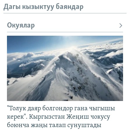
Дагы кызыктуу баяндар
Окуялар
"Толук даяр болгондор гана чыгышы
керек". Кыргызстан Жеңиш чокусу
боюнча жаңы талап сунуштады