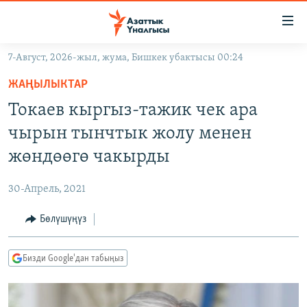
Линктер
Мазмунга
өтүңүз
7-Август, 2026-жыл, жума, Бишкек убактысы 00:24
Навигацияга
ЖАҢЫЛЫКТАР
өтүңүз
ЖАҢЫЛЫКТАР
КЫРГЫЗСТАН
Издөөгө
Токаев кыргыз-тажик чек ара
салыңыз
ДҮЙНӨ
КЫРГЫЗСТАН
чырын тынчтык жолу менен
УКРАИНА
САЯСАТ
ДҮЙНӨ
жөндөөгө чакырды
АТАЙЫН ИЛИКТӨӨ
ЭКОНОМИКА
БОРБОР АЗИЯ
30-Апрель, 2021
ТВ ПРОГРАММАЛАР
МАДАНИЯТ
Бөлүшүңүз
ПОДКАСТ
БҮГҮН АЗАТТЫКТА
ӨЗГӨЧӨ ПИКИР
ЭКСПЕРТТЕР ТАЛДАЙТ
Бизди Google'дан табыңыз
БИЗ ЖАНА ДҮЙНӨ
Русский
ДАНИСТЕ