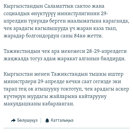
Кыргызстандын Саламаттык сактоо жана
социалдык өнүктүрүү министрлигинин 29-
апрелдин түнүндө берген маалыматына караганда,
чек арадагы кагылышууда үч жаран каза таап,
жарадар болгондордун саны 84кө жетти.
Тажикстандын чек ара мекемеси 28-29-апрелдеги
жаңжалда тогуз адам жаракат алганын билдирди.
Кыргызстан менен Тажикстандын тышкы иштер
министрлери 29-апрелде кечки саат сегизде эки
тарап тең ок атышууну токтотуп, чек арадагы аскер
күчтөрүн мурдагы жайларына кайтарууну
макулдашканы кабарланган.
Бөлүшүңүз
Катталыңыз