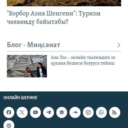
"Борбор Азия Шенгени": Туризм
чөлкөмдү байытабы?
Блог - Миңсанат
Ала-Тоо – онлайн таалимдин эл
аралык бешиги болууга тийиш
ОНЛАЙН ШЕРИНЕ