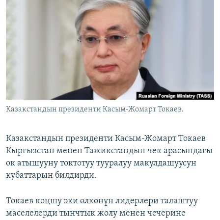
ОНЛАЙН ШЕРИНЕ
ЭЖЕ-СИҢДИЛЕР
АЗАТТЫК+
ЫҢГАЙСЫЗ СУРООЛОР
ЭЕ/АРнун бардык сайттары
Казакстандын президенти Касым-Жомарт Токаев.
Казакстандын президенти Касым-Жомарт Токаев
Кыргызстан менен Тажикстандын чек арасындагы
ок атышууну токтотуу тууралуу макулдашуусун
кубаттарын билдирди.
Токаев коңшу эки өлкөнүн лидерлери талаштуу
маселелерди тынчтык жолу менен чечерине