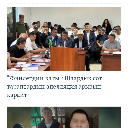
"75чилердин каты": Шаардык сот
тараптардын апелляция арызын
карайт