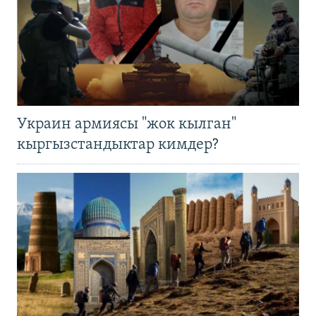
Украин армиясы "жок кылган"
кыргызстандыктар кимдер?