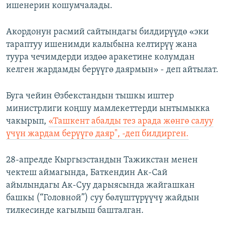
ишенерин кошумчалады.
Акордонун расмий сайтындагы билдирүүдө «эки
тараптуу ишенимди калыбына келтирүү жана
туура чечимдерди издөө аракетине колумдан
келген жардамды берүүгө даярмын» - деп айтылат.
Буга чейин Өзбекстандын тышкы иштер
министрлиги коңшу мамлекеттерди ынтымыкка
чакырып,
«Ташкент абалды тез арада жөнгө салуу
үчүн жардам берүүгө даяр", -деп билдирген.
28-апрелде Кыргызстандын Тажикстан менен
чектеш аймагында, Баткендин Ак-Сай
айылындагы Ак-Суу дарыясында жайгашкан
башкы (“Головной”) суу бөлүштүрүүчү жайдын
тилкесинде кагылыш башталган.