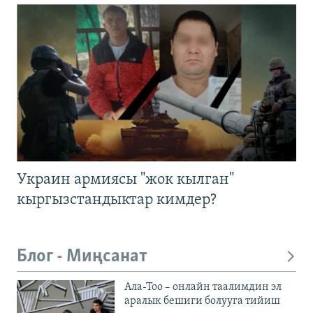
Украин армиясы "жок кылган"
кыргызстандыктар кимдер?
Блог - Миңсанат
Ала-Тоо – онлайн таалимдин эл
аралык бешиги болууга тийиш