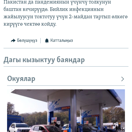
Пакистан да пандемиянын үчүнчү толкунун
баштан кечирүүдө. Бийлик инфекциянын
жайылуусун токтотуу үчүн 2-майдан тартып өлкөгө
кирүүгө чектөө койду.
Бөлүшүңүз
Катталыңыз
Дагы кызыктуу баяндар
Окуялар