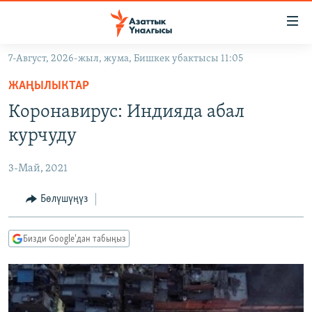
Линктер
Мазмунга
өтүңүз
7-Август, 2026-жыл, жума, Бишкек убактысы 11:05
Навигацияга
ЖАҢЫЛЫКТАР
өтүңүз
ЖАҢЫЛЫКТАР
КЫРГЫЗСТАН
Издөөгө
Коронавирус: Индияда абал
салыңыз
ДҮЙНӨ
КЫРГЫЗСТАН
курчуду
УКРАИНА
САЯСАТ
ДҮЙНӨ
3-Май, 2021
АТАЙЫН ИЛИКТӨӨ
ЭКОНОМИКА
БОРБОР АЗИЯ
ТВ ПРОГРАММАЛАР
Бөлүшүңүз
МАДАНИЯТ
ПОДКАСТ
БҮГҮН АЗАТТЫКТА
Бизди Google'дан табыңыз
ӨЗГӨЧӨ ПИКИР
ЭКСПЕРТТЕР ТАЛДАЙТ
БИЗ ЖАНА ДҮЙНӨ
Русский
ДАНИСТЕ