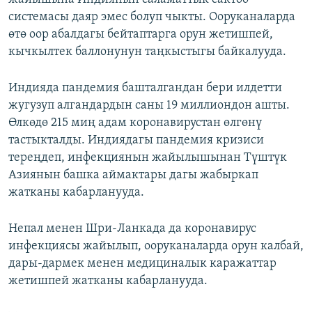
системасы даяр эмес болуп чыкты. Ооруканаларда
өтө оор абалдагы бейтаптарга орун жетишпей,
кычкылтек баллонунун таңкыстыгы байкалууда.
Индияда пандемия башталгандан бери илдетти
жугузуп алгандардын саны 19 миллиондон ашты.
Өлкөдө 215 миң адам коронавирустан өлгөнү
тастыкталды. Индиядагы пандемия кризиси
тереңдеп, инфекциянын жайылышынан Түштүк
Азиянын башка аймактары дагы жабыркап
жатканы кабарланууда.
Непал менен Шри-Ланкада да коронавирус
инфекциясы жайылып, ооруканаларда орун калбай,
дары-дармек менен медициналык каражаттар
жетишпей жатканы кабарланууда.