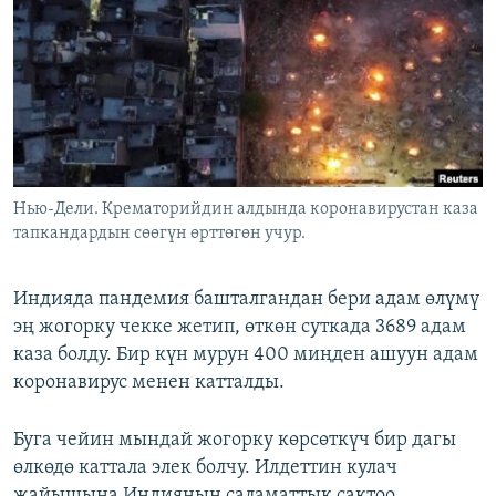
ОНЛАЙН ШЕРИНЕ
ЭЖЕ-СИҢДИЛЕР
АЗАТТЫК+
ЫҢГАЙСЫЗ СУРООЛОР
ЭЕ/АРнун бардык сайттары
Нью-Дели. Крематорийдин алдында коронавирустан каза
тапкандардын сөөгүн өрттөгөн учур.
Индияда пандемия башталгандан бери адам өлүмү
эң жогорку чекке жетип, өткөн суткада 3689 адам
каза болду. Бир күн мурун 400 миңден ашуун адам
коронавирус менен катталды.
Буга чейин мындай жогорку көрсөткүч бир дагы
өлкөдө каттала элек болчу. Илдеттин кулач
жайышына Индиянын саламаттык сактоо