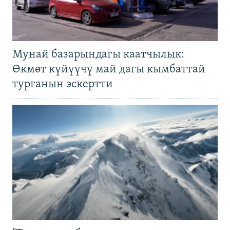
Мунай базарындагы каатчылык:
Өкмөт күйүүчү май дагы кымбаттай
турганын эскертти