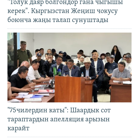
"Толук даяр болгондор гана чыгышы
керек". Кыргызстан Жеңиш чокусу
боюнча жаңы талап сунуштады
"75чилердин каты": Шаардык сот
тараптардын апелляция арызын
карайт