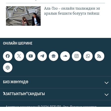
Ала-Тоо – онлайн таалимдин эл
аралык бешиги болууга тийиш
ОНЛАЙН ШЕРИНЕ
БИЗ ЖӨНҮНДӨ
"АЗАТТЫКТЫН" САНДЫГЫ
Азаттык үналгысы © 2026 RFE/RL, Inc. Бардык укуктар