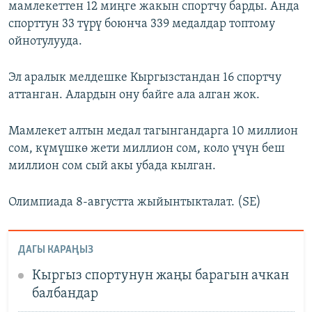
мамлекеттен 12 миңге жакын спортчу барды. Анда
спорттун 33 түрү боюнча 339 медалдар топтому
ойнотулууда.
Эл аралык мелдешке Кыргызстандан 16 спортчу
аттанган. Алардын ону байге ала алган жок.
Мамлекет алтын медал тагынгандарга 10 миллион
сом, күмүшкө жети миллион сом, коло үчүн беш
миллион сом сый акы убада кылган.
Олимпиада 8-августта жыйынтыкталат. (SE)
ДАГЫ КАРАҢЫЗ
Кыргыз спортунун жаңы барагын ачкан
балбандар