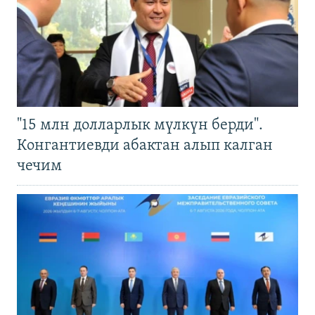
"15 млн долларлык мүлкүн берди".
Конгантиевди абактан алып калган
чечим