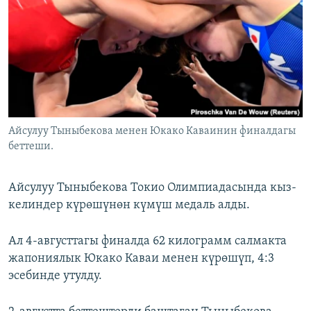
ОНЛАЙН ШЕРИНЕ
ЭЖЕ-СИҢДИЛЕР
АЗАТТЫК+
ЫҢГАЙСЫЗ СУРООЛОР
ЭЕ/АРнун бардык сайттары
Айсулуу Тыныбекова менен Юкако Каваинин финалдагы
беттеши.
Айсулуу Тыныбекова Токио Олимпиадасында кыз-
келиндер күрөшүнөн күмүш медаль алды.
Ал 4-августтагы финалда 62 килограмм салмакта
жапониялык Юкако Каваи менен күрөшүп, 4:3
эсебинде утулду.