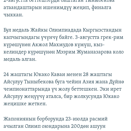
2-августта беттештерди баштаган Тыныбекова
атаандаштарын ишенимдүү жеңип, финалга
чыккан.
Бул медаль Жайкы Олимпиадада Кыргызстандын
капчыгындагы үчүнчү байге. 3-августта грек-рим
күрөшүнөн Акжол Махмудов күмүш, кыз-
келиндер күрөшүнөн Мээрим Жуманазарова коло
медаль алган.
24 жаштагы Юкако Каваи менен 28 жаштагы
Айсулуу Тыныбекова буга чейин Азия жана Дүйнө
чемпионаттарында үч жолу беттешкен. Эки ирет
Айсулуу жеңүүчү аталса, бир жолкусунда Юкако
жеңишке жеткен.
Жапониянын борборунда 23-июлда расмий
ачылган Олимп оюндарына 200дөн ашуун