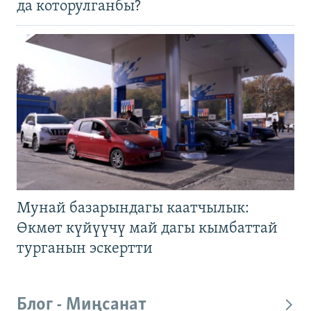
да которулганбы?
Мунай базарындагы каатчылык:
Өкмөт күйүүчү май дагы кымбаттай
турганын эскертти
Блог - Миңсанат