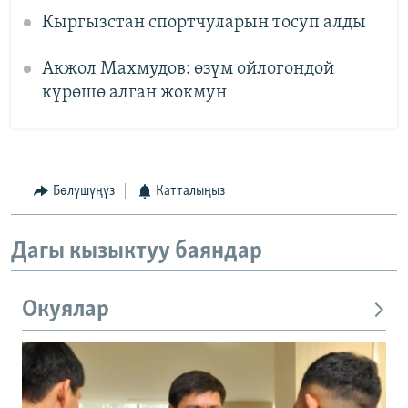
Кыргызстан спортчуларын тосуп алды
Акжол Махмудов: өзүм ойлогондой
күрөшө алган жокмун
Бөлүшүңүз
Катталыңыз
Дагы кызыктуу баяндар
Окуялар