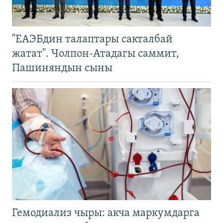
"ЕАЭБдин талаптары сакталбай
жатат". Чолпон-Атадагы саммит,
Пашиняндын сыны
Гемодиализ чыры: акча маркумдарга