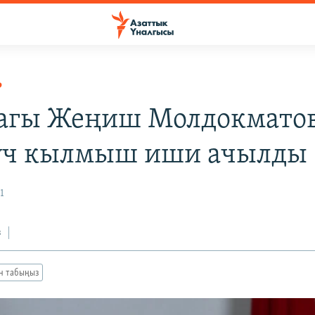
Р
агы Жеңиш Молдокмато
үч кылмыш иши ачылды
1
з
ан табыңыз