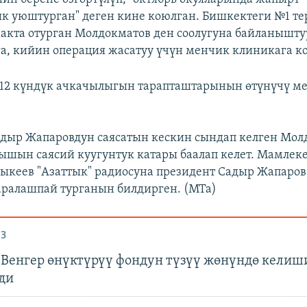
 уюштурган" деген кине коюлган. Бишкектеги №1 те
акта отурган Молдокматов ден соолугуна байланыштуу
а, кийин операция жасатуу үчүн менчик клиникага ко
а 12 күндүк ачкачылыгын тарапташтарынын өтүнүчү м
дыр Жапаровдун саясатын кескин сындап келген Мол
ышын саясий куугунтук катары баалап келет. Мамлек
ыкеев "Азаттык" радиосуна президент Садыр Жапаров
аралашпай турганын билдирген. (МТа)
З
Венгер өнүктүрүү фондун түзүү жөнүндө келиш
ди