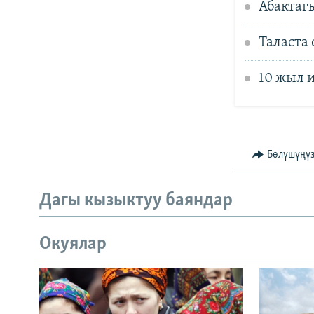
Абактаг
Таласта
10 жыл 
Бөлүшүңү
Дагы кызыктуу баяндар
Окуялар