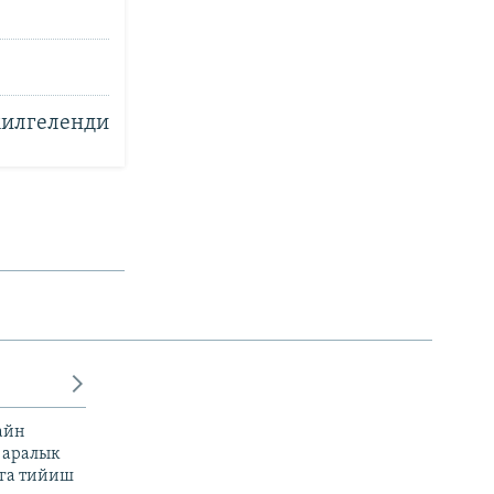
милгеленди
айн
 аралык
га тийиш