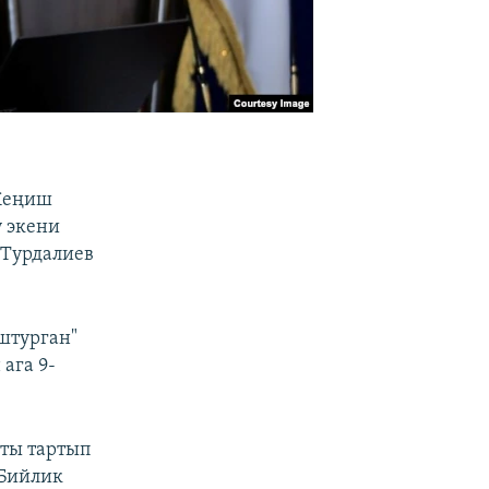
 Жеңиш
 экени
 Турдалиев
штурган"
ага 9-
кты тартып
"Бийлик