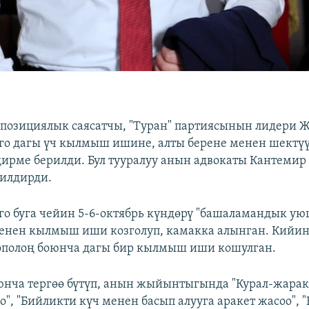
позициялык саясатчы, "Туран" партиясынын лидери
о дагы үч кылмыш ишине, алты берене менен шектүү
дирме берилди. Бул тууралуу анын адвокаты Кантемир
билдирди.
о буга чейин 5-6-октябрь күндөрү "башаламандык ую
енен кылмыш иши козголуп, камакка алынган. Кийин 
ополоң боюнча дагы бир кылмыш иши кошулган.
юнча тергөө бүтүп, анын жыйынтыгында "Курал-жара
о", "Бийликти күч менен басып алууга аракет жасоо", 