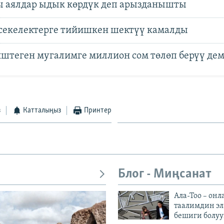
ы аялдар ыдык көрдүк деп арызданышты
 секелектерге тийишкен шектүү камалды
иштеген мугалимге миллион сом төлөп берүү де
з
Катталыңыз
Принтер
Блог - Миңсанат
Ала-Тоо – онл
таалимдин эл
бешиги болуу