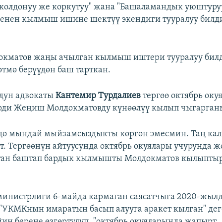
колдонуу же коркутуу" жана "Башаламандык уюштуру
менен кылмыш ишине шектүү экендиги тууралуу бил
кматов жаңы ачылган кылмыш иштери тууралуу билд
өтмө берүүдөн баш тарткан.
дун адвокаты
Кантемир Турдалиев
тергөө октябрь ок
рди Жеңиш Молдокматовду күнөөлүү кылып чыгарган
ө мындай мыйзамсыздыкты көргөн эмесмин. Таң кал
т. Тергөөнүн айтуусунда октябрь окуялары учурунда ж
ан баштап бардык кылмышты Молдокматов кылыптыр"
инистрлиги 6-майда кармаган саясатчыга 2020-жылд
"УКМКнын имаратын басып алууга аракет кылган" де
йин берене өзгөртүлүп, "октябрь окуяларында жапырт