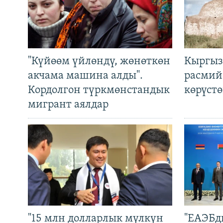
"Күйөөм үйлөндү, жөнөткөн
Кыргыз
акчама машина алды".
расмий
Кордолгон түркмөнстандык
көрүст
мигрант аялдар
"15 млн долларлык мүлкүн
"ЕАЭБд