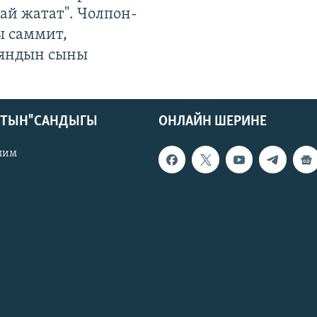
ай жатат". Чолпон-
ы саммит,
яндын сыны
КТЫН" САНДЫГЫ
ОНЛАЙН ШЕРИНЕ
лим