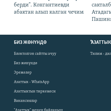
берди". Конгантиевди
сакталб
абактан алып калган чечим
Атадаг
Пашин
БИЗ ЖӨНҮНДӨ
"АЗАТТЫ
Блоктолгон сайтты ачуу
Тилим - ди
Биз жөнүндө
Русский
Эрежелер
Азаттык - WhatsApp
ОНЛАЙН ШЕРИНЕ
Азаттыктын тиркемеси
Вакансиялар
"Азаттык" менен байланыш