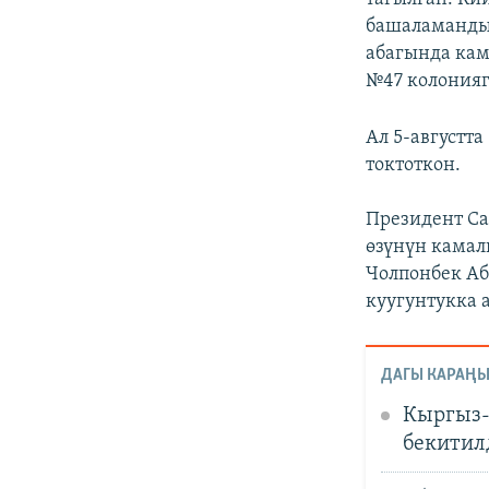
башаламандык
абагында кам
№47 колонияг
Ал 5-августт
токтоткон.
Президент Са
өзүнүн камал
Чолпонбек Аб
куугунтукка 
ДАГЫ КАРАҢЫ
Кыргыз-
бекитил