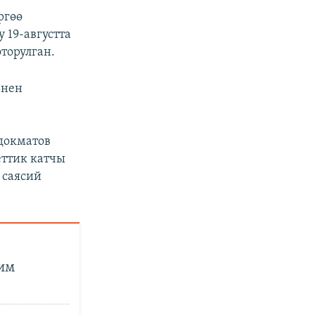
ргөө
 19-августта
торулган.
енен
докматов
еттик катчы
 саясий
им