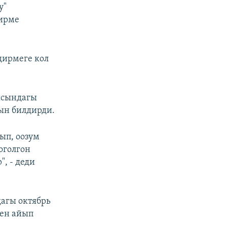
у"
дирме
ирмеге кол
уясындагы
ын билдирди.
ып, оозум
оголгон
, - деди
агы октябрь
ген айып