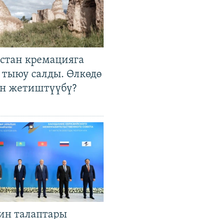
стан кремацияга
 тыюу салды. Өлкөдө
өн жетиштүүбү?
ин талаптары