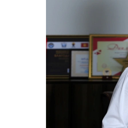
ЭЖЕ-СИҢДИЛЕР
АЗАТТЫК+
ЫҢГАЙСЫЗ СУРООЛОР