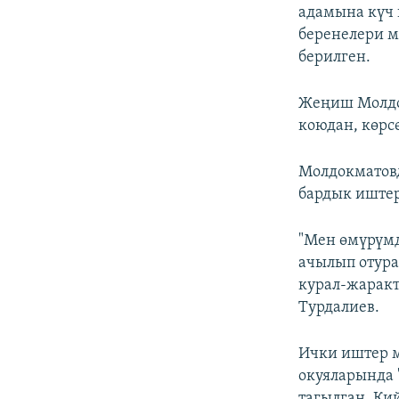
адамына күч 
беренелери 
берилген.
Жеңиш Молдо
коюдан, көрс
Молдокматов
бардык иште
"Мен өмүрүмд
ачылып отура
курал-жаракт
Турдалиев.
Ички иштер м
окуяларында 
тагылган. Ки