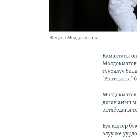
Жеңиш Молдокматов.
Камактагы оп
Молдокматовг
тууралуу бил
"Азаттыкка" 
Молдокматовг
деген айып м
октябрдагы т
Бул иштер бо
алуу же уурдо