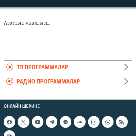
ОНЛАЙН ШЕРИНЕ
ЭЖЕ-СИҢДИЛЕР
АЗАТТЫК+
Азаттык үналгысы
ЫҢГАЙСЫЗ СУРООЛОР
ЭЕ/АРнун бардык сайттары
ТВ ПРОГРАММАЛАР
РАДИО ПРОГРАММАЛАР
ОНЛАЙН ШЕРИНЕ