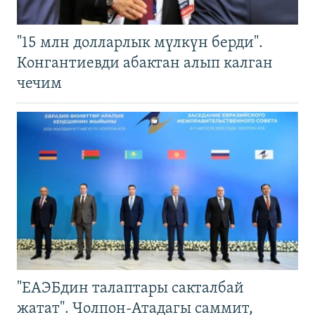
"15 млн долларлык мүлкүн берди".
Конгантиевди абактан алып калган
чечим
"ЕАЭБдин талаптары сакталбай
жатат". Чолпон-Атадагы саммит,