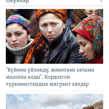
Окуялар
"Күйөөм үйлөндү, жөнөткөн акчама
машина алды". Кордолгон
түркмөнстандык мигрант аялдар