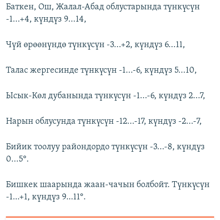
Баткен, Ош, Жалал-Абад облустарында түнкүсүн
-1...+4, күндүз 9...14,
Чүй өрөөнүндө түнкүсүн -3...+2, күндүз 6...11,
Талас жергесинде түнкүсүн -1...-6, күндүз 5...10,
Ысык-Көл дубанында түнкүсүн -1...-6, күндүз 2...7,
Нарын облусунда түнкүсүн -12...-17, күндүз -2...-7,
Бийик тоолуу райондордо түнкүсүн -3...-8, күндүз
0...5°.
Бишкек шаарында жаан-чачын болбойт. Түнкүсүн
-1…+1, күндүз 9…11°.