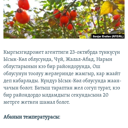
ОНЛАЙН ШЕРИНЕ
ЭЖЕ-СИҢДИЛЕР
АЗАТТЫК+
ЫҢГАЙСЫЗ СУРООЛОР
ЭЕ/АРнун бардык сайттары
Кыргызгидромет агенттиги 23-октябрда түнкүсүн
Ысык-Көл облусунда, Чүй, Жалал-Абад, Нарын
облустарынын кээ бир райондорунда, Ош
облусунун тоолуу жерлеринде жамгыр, кар жаайт
деп кабарлады. Күндүз Ысык-Көл облусунда жаан-
чачын болот. Батыш тараптан жел согуп турат, кээ
бир райондордо ылдамдыгы секундасына 20
метрге жеткен шамал болот.
Абанын температурасы: