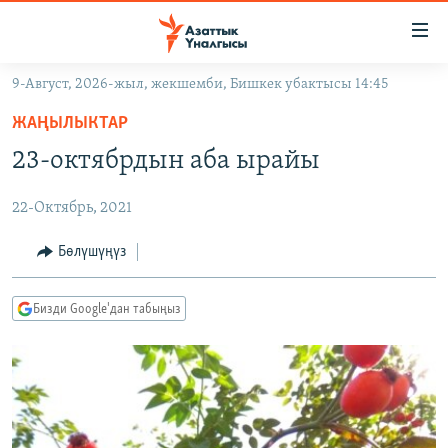
Линктер
Мазмунга
өтүңүз
9-Август, 2026-жыл, жекшемби, Бишкек убактысы 14:45
Навигацияга
ЖАҢЫЛЫКТАР
өтүңүз
ЖАҢЫЛЫКТАР
КЫРГЫЗСТАН
Издөөгө
23-октябрдын аба ырайы
салыңыз
ДҮЙНӨ
КЫРГЫЗСТАН
22-Октябрь, 2021
УКРАИНА
САЯСАТ
ДҮЙНӨ
АТАЙЫН ИЛИКТӨӨ
ЭКОНОМИКА
БОРБОР АЗИЯ
Бөлүшүңүз
ТВ ПРОГРАММАЛАР
МАДАНИЯТ
Бизди Google'дан табыңыз
ПОДКАСТ
БҮГҮН АЗАТТЫКТА
ӨЗГӨЧӨ ПИКИР
ЭКСПЕРТТЕР ТАЛДАЙТ
БИЗ ЖАНА ДҮЙНӨ
Русский
ДАНИСТЕ