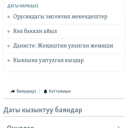
ДАГЫ КАРАҢЫЗ
Орусиядагы эмгекчил мекендештер
Көл баккан айыл
Данисте: Жеңиштин уланган жемиши
Кыялына умтулган кыздар
Бөлүшүңүз
Катталыңыз
Дагы кызыктуу баяндар