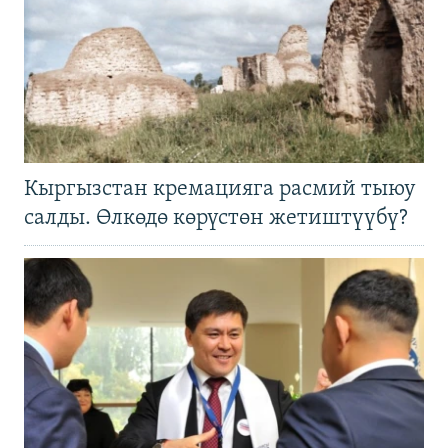
Кыргызстан кремацияга расмий тыюу
салды. Өлкөдө көрүстөн жетиштүүбү?