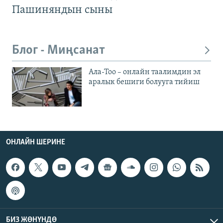
Пашиняндын сыны
Блог - Миңсанат
Ала-Тоо – онлайн таалимдин эл
аралык бешиги болууга тийиш
ОНЛАЙН ШЕРИНЕ
БИЗ ЖӨНҮНДӨ