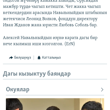
ондогон мүчөлөрү камакка алынды, Орусиядан
мажбур түрдө чыгып кетишти. Чет жакка чыгып
кеткендердин арасында Навальныйдын штабынын
жетекчиси Леонид Волков, фонддун директору
Иван Жданов жана юристи Любовь Соболь бар.
Алексей Навальныйдын өзүнө карата дагы бир
нече кылмыш иши козголгон. (ErN)
Бөлүшүңүз
Катталыңыз
Дагы кызыктуу баяндар
Окуялар