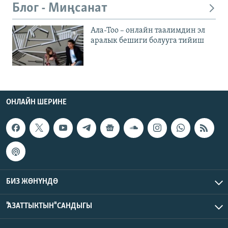
Блог - Миңсанат
Ала-Тоо – онлайн таалимдин эл
аралык бешиги болууга тийиш
ОНЛАЙН ШЕРИНЕ
БИЗ ЖӨНҮНДӨ
"АЗАТТЫКТЫН" САНДЫГЫ