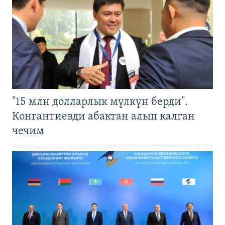
"15 млн долларлык мүлкүн берди".
Конгантиевди абактан алып калган
чечим