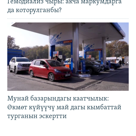
Гемодиализ чыры: акча маркумдарга
да которулганбы?
Мунай базарындагы каатчылык:
Өкмөт күйүүчү май дагы кымбаттай
турганын эскертти