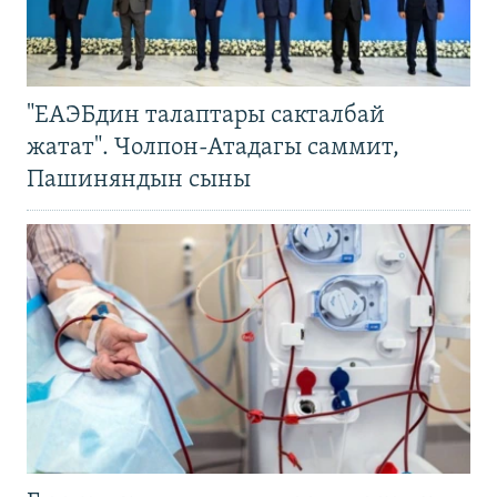
"ЕАЭБдин талаптары сакталбай
жатат". Чолпон-Атадагы саммит,
Пашиняндын сыны