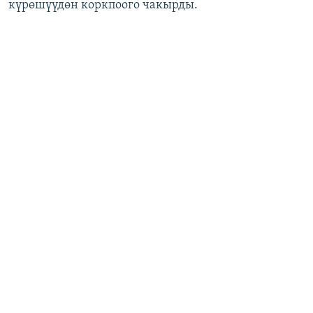
күрөшүүдөн коркпоого чакырды.