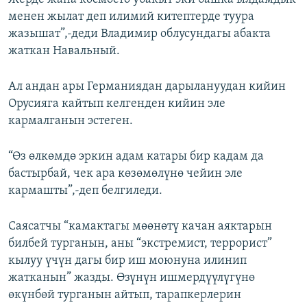
менен жылат деп илимий китептерде туура
жазышат”,-деди Владимир облусундагы абакта
жаткан Навальный.
Ал андан ары Германиядан дарылануудан кийин
Орусияга кайтып келгенден кийин эле
кармалганын эстеген.
“Өз өлкөмдө эркин адам катары бир кадам да
бастырбай, чек ара көзөмөлүнө чейин эле
кармашты”,-деп белгиледи.
Саясатчы “камактагы мөөнөтү качан аяктарын
билбей турганын, аны “экстремист, террорист”
кылуу үчүн дагы бир иш моюнуна илинип
жатканын” жазды. Өзүнүн ишмердүүлүгүнө
өкүнбөй турганын айтып, тарапкерлерин