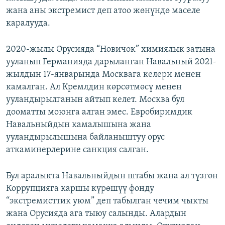
жана аны экстремист деп атоо жөнүндө маселе
каралууда.
2020-жылы Орусияда “Новичок” химиялык затына
ууланып Германияда дарыланган Навальный 2021-
жылдын 17-январында Москвага келери менен
камалган. Ал Кремлдин көрсөтмөсү менен
ууландырылганын айтып келет. Москва бул
дооматты моюнга алган эмес. Евробиримдик
Навальныйдын камалышына жана
ууландырылышына байланыштуу орус
аткаминерлерине санкция салган.
Бул аралыкта Навальныйдын штабы жана ал түзгөн
Коррупцияга каршы күрөшүү фонду
“экстремисттик уюм” деп табылган чечим чыкты
жана Орусияда ага тыюу салынды. Алардын