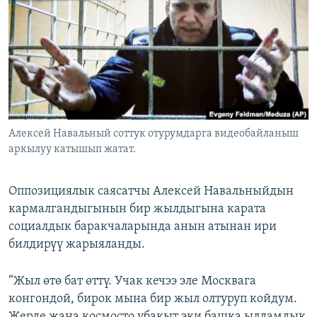
ОНЛАЙН ШЕРИНЕ
ЭЖЕ-СИҢДИЛЕР
АЗАТТЫК+
ЫҢГАЙСЫЗ СУРООЛОР
ЭЕ/АРнун бардык сайттары
Алексей Навальный соттук отурумдарга видеобайланыш
аркылуу катышып жатат.
Оппозициялык саясатчы Алексей Навальныйдын
кармалгандыгынын бир жылдыгына карата
социалдык баракчаларында анын атынан ири
билдирүү жарыяланды.
“Жыл өтө бат өттү. Учак кечээ эле Москвага
конгондой, бирок мына бир жыл олтуруп койдум.
Жерде жана космосто убакыт эки башка ылдамдык