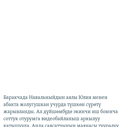
Баракчада Навальныйдын аялы Юлия менен
абакта жолугушкан учурда түшкөн сүрөтү
жарыяланды. Ал дүйшөмбүдө экинчи иш боюнча
соттук отурумга видеобайланыш аркылуу
катышууда. Анда саясатчынын маянасы тууралуу