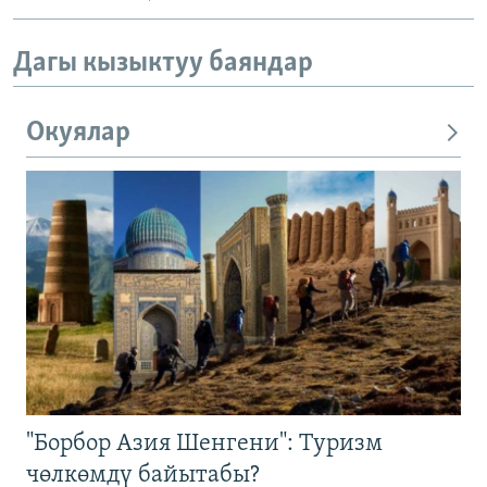
Дагы кызыктуу баяндар
Окуялар
"Борбор Азия Шенгени": Туризм
чөлкөмдү байытабы?