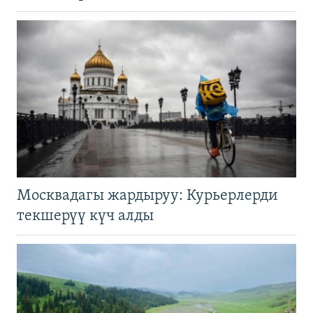
Москвадагы жардыруу: Курьерлерди
текшерүү күч алды