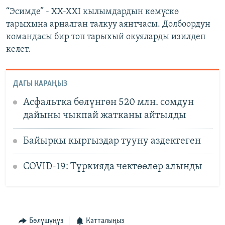
“Эсимде” - XX-XXI кылымдардын көмүскө
тарыхына арналган талкуу аянтчасы. Долбоордун
командасы бир топ тарыхый окуяларды изилдеп
келет.
ДАГЫ КАРАҢЫЗ
Асфальтка бөлүнгөн 520 млн. сомдун
дайыны чыкпай жатканы айтылды
Байыркы кыргыздар тууну аздектеген
COVID-19: Түркияда чектөөлөр алынды
Бөлүшүңүз
Катталыңыз