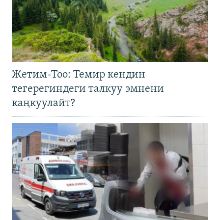
Жетим-Тоо: Темир кендин
тегерегиндеги талкуу эмнени
каңкуулайт?