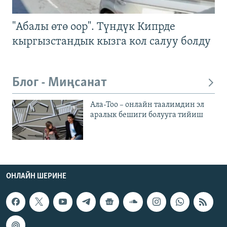
"Абалы өтө оор". Түндүк Кипрде
кыргызстандык кызга кол салуу болду
Блог - Миңсанат
Ала-Тоо – онлайн таалимдин эл
аралык бешиги болууга тийиш
ОНЛАЙН ШЕРИНЕ