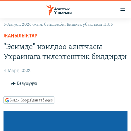
Линктер
Мазмунга
өтүңүз
6-Август, 2026-жыл, бейшемби, Бишкек убактысы 11:06
Навигацияга
ЖАҢЫЛЫКТАР
өтүңүз
ЖАҢЫЛЫКТАР
КЫРГЫЗСТАН
Издөөгө
"Эсимде" изилдөө аянтчасы
салыңыз
ДҮЙНӨ
КЫРГЫЗСТАН
Украинага тилектештик билдирди
УКРАИНА
САЯСАТ
ДҮЙНӨ
3-Март, 2022
АТАЙЫН ИЛИКТӨӨ
ЭКОНОМИКА
БОРБОР АЗИЯ
ТВ ПРОГРАММАЛАР
Бөлүшүңүз
МАДАНИЯТ
ПОДКАСТ
БҮГҮН АЗАТТЫКТА
Бизди Google'дан табыңыз
ӨЗГӨЧӨ ПИКИР
ЭКСПЕРТТЕР ТАЛДАЙТ
БИЗ ЖАНА ДҮЙНӨ
Русский
ДАНИСТЕ