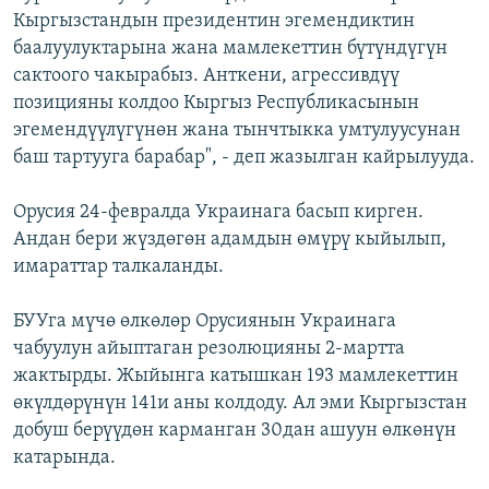
Кыргызстандын президентин эгемендиктин
баалуулуктарына жана мамлекеттин бүтүндүгүн
сактоого чакырабыз. Анткени, агрессивдүү
позицияны колдоо Кыргыз Республикасынын
эгемендүүлүгүнөн жана тынчтыкка умтулуусунан
баш тартууга барабар", - деп жазылган кайрылууда.
Орусия 24-февралда Украинага басып кирген.
Андан бери жүздөгөн адамдын өмүрү кыйылып,
имараттар талкаланды.
БУУга мүчө өлкөлөр Орусиянын Украинага
чабуулун айыптаган резолюцияны 2-мартта
жактырды. Жыйынга катышкан 193 мамлекеттин
өкүлдөрүнүн 141и аны колдоду. Ал эми Кыргызстан
добуш берүүдөн карманган 30дан ашуун өлкөнүн
катарында.