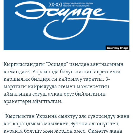
ОНЛАЙН ШЕРИНЕ
ЭЖЕ-СИҢДИЛЕР
АЗАТТЫК+
ЫҢГАЙСЫЗ СУРООЛОР
ЭЕ/АРнун бардык сайттары
Кыргызстандагы "Эсимде" изилдөө аянтчасынын
командасы Украинада болуп жаткан агрессияга
каршылык билдирген кайрылуу таратты. 3-
марттагы кайрылууда эгемен мамлекеттин
аймагында согуш ачкан орус бийлигинин
аракеттери айыпталган.
"Кыргызстан Украина сыяктуу эле суверендүү жана
көз карандысыз мамлекет. Бул эки өлкөнүн тең
куракта болушу жөн жерден эмес. Өкмөттү жана