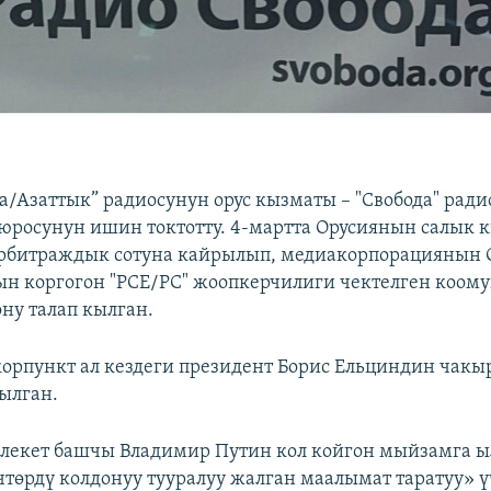
а/Азаттык” радиосунун орус кызматы – "Свобода" ради
юросунун ишин токтотту. 4-мартта Орусиянын салык 
рбитраждык сотуна кайрылып, медиакорпорациянын 
 коргогон "РСЕ/РС" жоопкерчилиги чектелген коому
ну талап кылган.
орпункт ал кездеги президент Борис Ельциндин чакы
ылган.
лекет башчы Владимир Путин кол койгон мыйзамга 
чтөрдү колдонуу тууралуу жалган маалымат таратуу»