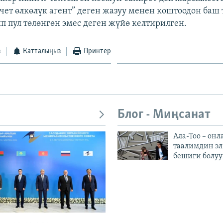
чет өлкөлүк агент” деген жазуу менен коштоодон баш 
п пул төлөнгөн эмес деген жүйө келтирилген.
з
Катталыңыз
Принтер
Блог - Миңсанат
Ала-Тоо – онл
таалимдин эл
бешиги болуу