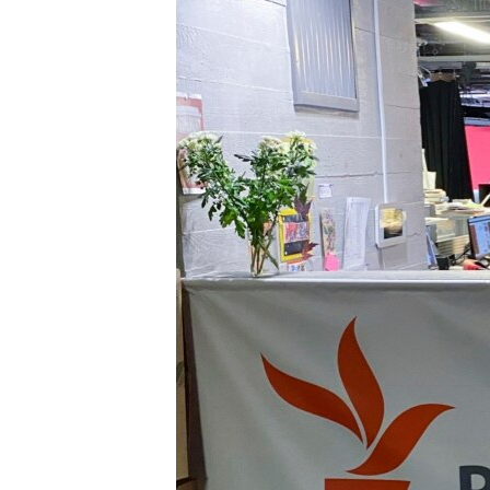
ЭЖЕ-СИҢДИЛЕР
АЗАТТЫК+
ЫҢГАЙСЫЗ СУРООЛОР