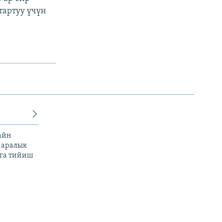
тартуу үчүн
айн
 аралык
га тийиш