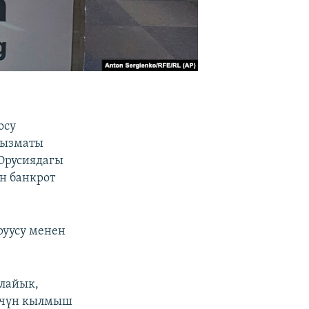
осу
кызматы
Орусиядагы
н банкрот
руусу менен
ылайык,
 үчүн кылмыш