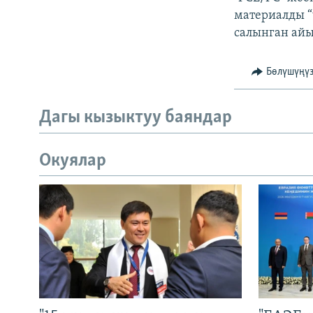
материалды “
салынган айы
Бөлүшүңү
Дагы кызыктуу баяндар
Окуялар