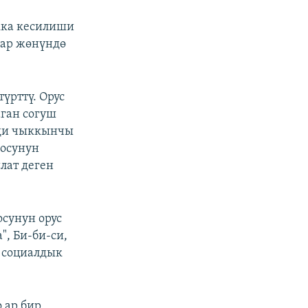
кка кесилиши
лар жөнүндө
үрттү. Орус
ган согуш
рди чыккынчы
иосунун
лат деген
сунун орус
", Би-би-си,
социалдык
 ар бир