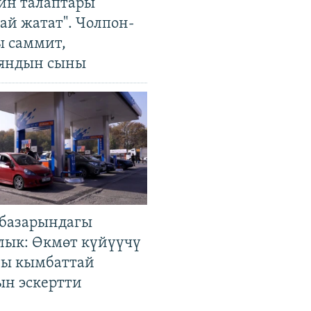
ин талаптары
ай жатат". Чолпон-
ы саммит,
яндын сыны
базарындагы
лык: Өкмөт күйүүчү
гы кымбаттай
ын эскертти