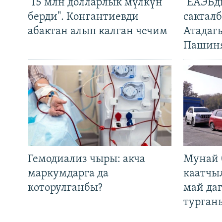
"15 млн долларлык мүлкүн
"ЕАЭБд
берди". Конгантиевди
сакталб
абактан алып калган чечим
Атадаг
Пашин
Гемодиализ чыры: акча
Мунай 
маркумдарга да
каатчы
которулганбы?
май да
турган