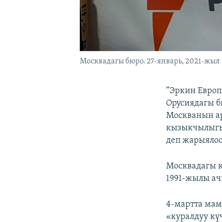
Москвадагы бюро. 27-январь, 2021-жыл
“Эркин Европ
Орусиядагы б
Москванын а
кызыкчылыгын
деп жарыялоо
Москвадагы к
1991-жылы ач
4-мартта мам
«куралдуу кү