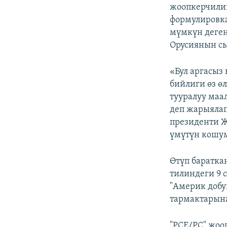
жоопкерчилиг
формулировка
мүмкүн деген
Орусиянын сы
«Бул аргасыз
бийлиги өз ө
тууралуу маа
деп жарыялап
президенти Ж
үмүтүн кошу
Өтүп баратка
тилиндеги 9 с
"Америк добуш
тармактарына
"РСЕ/РС" жоо