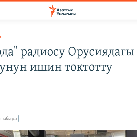
Р
ода" радиосу Орусиядагы
унун ишин токтотту
з
ан табыңыз