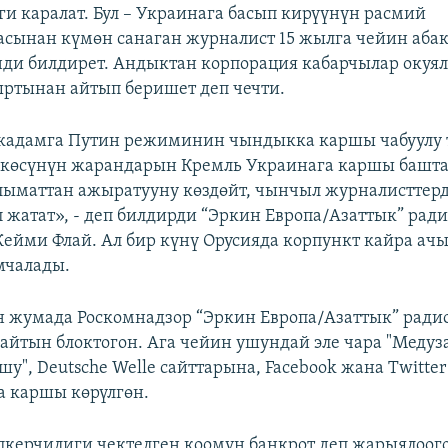
и каралат. Бул – Украинага басып кирүүнүн расмий
сынан күмөн санаган журналист 15 жылга чейин аба
ди билдирет. Андыктан корпорация кабарчылар окуя
ртынан айтып беришет деп чечти.
 кадамга Путин режиминин чындыкка каршы чабуулу т
лкөсүнүн жарандарын Кремль Украинага каршы башта
лыматтан ажыратууну көздөйт, чынчыл журналистте
 жатат», - деп билдирди “Эркин Европа/Азаттык” рад
ейми Флай. Ал бир күнү Орусияда корпункт кайра ачы
мчалады.
н жумада Роскомнадзор “Эркин Европа/Азаттык” радио
айтын блоктогон. Ага чейин ушундай эле чара "Медуза
у", Deutsche Welle сайттарына, Facebook жана Twitter
 каршы көрүлгөн.
пкерчилиги чектелген коомун банкрот деп жарыялоого