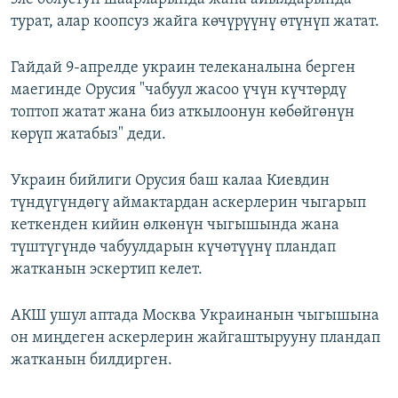
турат, алар коопсуз жайга көчүрүүнү өтүнүп жатат.
Гайдай 9-апрелде украин телеканалына берген
маегинде Орусия "чабуул жасоо үчүн күчтөрдү
топтоп жатат жана биз аткылоонун көбөйгөнүн
көрүп жатабыз" деди.
Украин бийлиги Орусия баш калаа Киевдин
түндүгүндөгү аймактардан аскерлерин чыгарып
кеткенден кийин өлкөнүн чыгышында жана
түштүгүндө чабуулдарын күчөтүүнү пландап
жатканын эскертип келет.
АКШ ушул аптада Москва Украинанын чыгышына
он миңдеген аскерлерин жайгаштырууну пландап
жатканын билдирген.