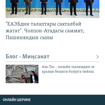
"ЕАЭБдин талаптары сакталбай
жатат". Чолпон-Атадагы саммит,
Пашиняндын сыны
Блог - Миңсанат
Ала-Тоо – онлайн таалимдин эл
аралык бешиги болууга тийиш
ОНЛАЙН ШЕРИНЕ