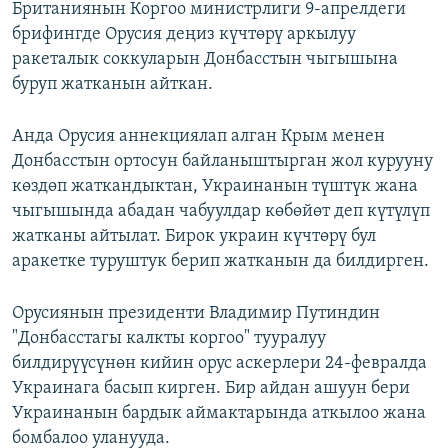
Британиянын Коргоо министрлиги 9-апрелдеги
брифингде Орусия деңиз күчтөрү аркылуу
ракеталык соккуларын Донбасстын чыгышына
буруп жатканын айткан.
Анда Орусия аннекциялап алган Крым менен
Донбасстын ортосун байланыштырган жол курууну
көздөп жаткандыктан, Украинанын түштүк жана
чыгышында абадан чабуулдар көбөйөт деп күтүлүп
жатканы айтылат. Бирок украин күчтөрү бул
аракетке туруштук берип жатканын да билдирген.
Орусиянын президенти Владимир Путиндин
"Донбасстагы калкты коргоо" тууралуу
билдирүүсүнөн кийин орус аскерлери 24-февралда
Украинага басып кирген. Бир айдан ашуун бери
Украинанын бардык аймактарында аткылоо жана
бомбалоо уланууда.