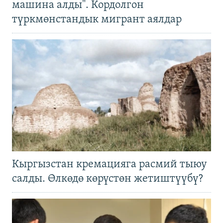
машина алды". Кордолгон
түркмөнстандык мигрант аялдар
Кыргызстан кремацияга расмий тыюу
салды. Өлкөдө көрүстөн жетиштүүбү?