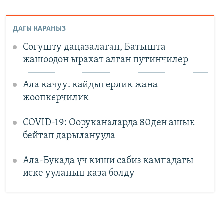
ДАГЫ КАРАҢЫЗ
Согушту даңазалаган, Батышта
жашоодон ырахат алган путинчилер
Ала качуу: кайдыгерлик жана
жоопкерчилик
COVID-19: Ооруканаларда 80ден ашык
бейтап дарыланууда
Ала-Букада үч киши сабиз кампадагы
иске ууланып каза болду