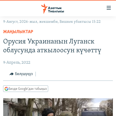
Линктер
Мазмунга
өтүңүз
9-Август, 2026-жыл, жекшемби, Бишкек убактысы 15:22
Навигацияга
ЖАҢЫЛЫКТАР
өтүңүз
ЖАҢЫЛЫКТАР
КЫРГЫЗСТАН
Издөөгө
Орусия Украинанын Луганск
салыңыз
ДҮЙНӨ
КЫРГЫЗСТАН
облусунда аткылоосун күчөттү
УКРАИНА
САЯСАТ
ДҮЙНӨ
9-Апрель, 2022
АТАЙЫН ИЛИКТӨӨ
ЭКОНОМИКА
БОРБОР АЗИЯ
ТВ ПРОГРАММАЛАР
Бөлүшүңүз
МАДАНИЯТ
ПОДКАСТ
БҮГҮН АЗАТТЫКТА
Бизди Google'дан табыңыз
ӨЗГӨЧӨ ПИКИР
ЭКСПЕРТТЕР ТАЛДАЙТ
БИЗ ЖАНА ДҮЙНӨ
Русский
ДАНИСТЕ