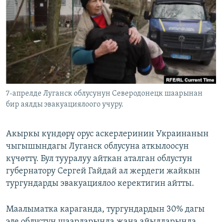
ОНЛАЙН ШЕРИНЕ
ЭЖЕ-СИҢДИЛЕР
АЗАТТЫК+
ЫҢГАЙСЫЗ СУРООЛОР
ЭЕ/АРнун бардык сайттары
7-апрелде Луганск облусунун Северодонецк шаарынан
бир аялды эвакуациялоого учуру.
Акыркы күндөрү орус аскерлеринин Украинанын
чыгышындагы Луганск облусуна аткылоосун
күчөттү. Бул тууралуу айткан аталган облустун
губернатору Сергей Гайдай ал жердеги жайкын
тургундарды эвакуациялоо керектигин айтты.
Маалыматка караганда, тургундардын 30% дагы
эле облустун шаарларында жана айылдарында