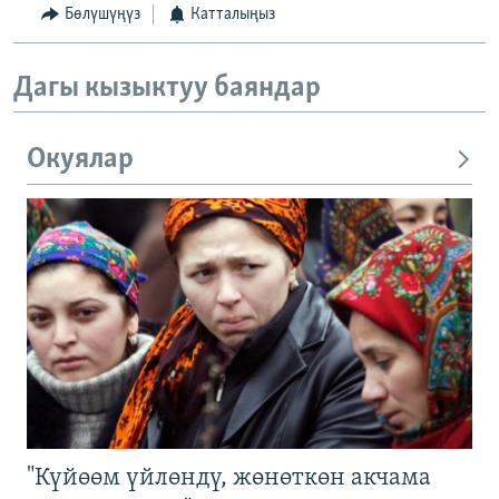
Бөлүшүңүз
Катталыңыз
Дагы кызыктуу баяндар
Окуялар
"Күйөөм үйлөндү, жөнөткөн акчама