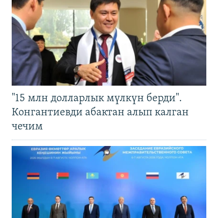
"15 млн долларлык мүлкүн берди".
Конгантиевди абактан алып калган
чечим