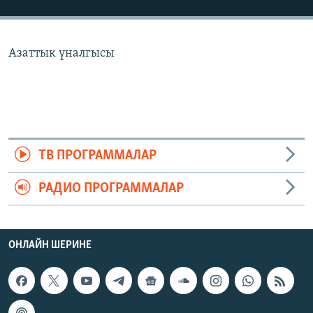
ОНЛАЙН ШЕРИНЕ
ЭЖЕ-СИҢДИЛЕР
АЗАТТЫК+
Азаттык үналгысы
ЫҢГАЙСЫЗ СУРООЛОР
ЭЕ/АРнун бардык сайттары
ТВ ПРОГРАММАЛАР
РАДИО ПРОГРАММАЛАР
ОНЛАЙН ШЕРИНЕ