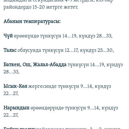
ылдамдыгы секундасына 4-9 метрден, кээ бир
райондордо 15-20 метрге жетет.
Абанын температурасы:
Чүй
өрөөнүндө түнкүсүн 14...19, күндүз 28...33,
Талас
облусунда түнкүсүн 12...17, күндүз 25...30,
Баткен, Ош, Жалал-Абадда
түнкүсүн 14...19, күндүз
28...33,
Ысык-Көл
жергесинде түнкүсүн 9...14, күндүз
22...27,
Нарындын
өрөөндөрүндө түнкүсүн 9...14, күндүз
22...27,