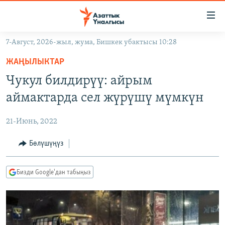
Линктер
Мазмунга
өтүңүз
7-Август, 2026-жыл, жума, Бишкек убактысы 10:28
Навигацияга
ЖАҢЫЛЫКТАР
өтүңүз
ЖАҢЫЛЫКТАР
КЫРГЫЗСТАН
Издөөгө
Чукул билдирүү: айрым
салыңыз
ДҮЙНӨ
КЫРГЫЗСТАН
аймактарда сел жүрүшү мүмкүн
УКРАИНА
САЯСАТ
ДҮЙНӨ
21-Июнь, 2022
АТАЙЫН ИЛИКТӨӨ
ЭКОНОМИКА
БОРБОР АЗИЯ
ТВ ПРОГРАММАЛАР
Бөлүшүңүз
МАДАНИЯТ
ПОДКАСТ
БҮГҮН АЗАТТЫКТА
Бизди Google'дан табыңыз
ӨЗГӨЧӨ ПИКИР
ЭКСПЕРТТЕР ТАЛДАЙТ
БИЗ ЖАНА ДҮЙНӨ
Русский
ДАНИСТЕ