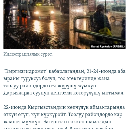
ОНЛАЙН ШЕРИНЕ
ЭЖЕ-СИҢДИЛЕР
АЗАТТЫК+
ЫҢГАЙСЫЗ СУРООЛОР
ЭЕ/АРнун бардык сайттары
Иллюстрациялык сүрөт.
"Кыргызгидромет" кабарлагандай, 21-24-июнда аба
ырайы туруксуз болуп, тоо этектеринде жана
тоолуу райондордо сел жүрүшү мүмкүн.
Дарыяларда суунун деңгээли көтөрүлүшү ыктымал.
22-июнда Кыргызстандын көпчүлүк аймактарында
өткүн өтүп, күн күркүрөйт. Тоолуу райондордо кар
жаашы мүмкүн. Батыштан соккон шамалдын