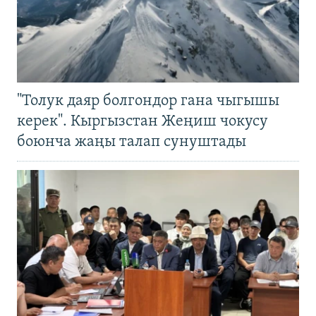
"Толук даяр болгондор гана чыгышы
керек". Кыргызстан Жеңиш чокусу
боюнча жаңы талап сунуштады