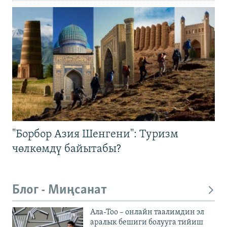
"Борбор Азия Шенгени": Туризм
чөлкөмдү байытабы?
Блог - Миңсанат
Ала-Тоо – онлайн таалимдин эл
аралык бешиги болууга тийиш