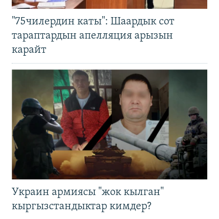
"75чилердин каты": Шаардык сот
тараптардын апелляция арызын
карайт
Украин армиясы "жок кылган"
кыргызстандыктар кимдер?