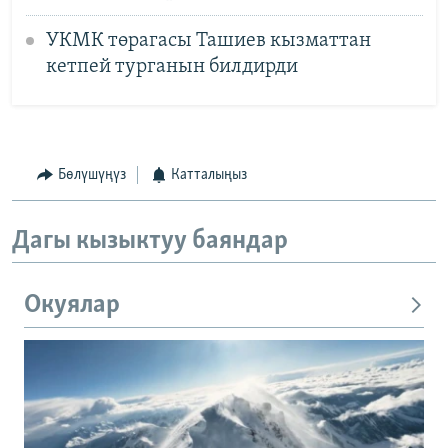
УКМК төрагасы Ташиев кызматтан
кетпей турганын билдирди
Бөлүшүңүз
Катталыңыз
Дагы кызыктуу баяндар
Окуялар