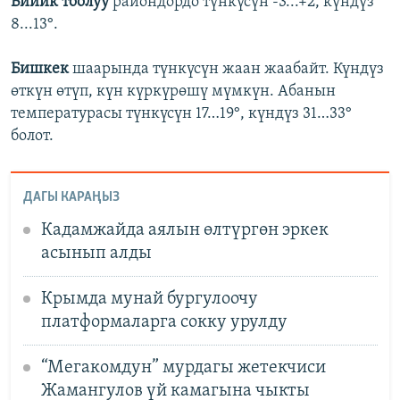
Бийик тоолуу
райондордо түнкүсүн -3...+2, күндүз
8...13°.
Бишкек
шаарында түнкүсүн жаан жаабайт. Күндүз
өткүн өтүп, күн күркүрөшү мүмкүн. Абанын
температурасы түнкүсүн 17…19°, күндүз 31…33°
болот.
ДАГЫ КАРАҢЫЗ
Кадамжайда аялын өлтүргөн эркек
асынып алды
Крымда мунай бургулоочу
платформаларга сокку урулду
“Мегакомдун” мурдагы жетекчиси
Жамангулов үй камагына чыкты