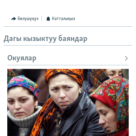
Бөлүшүңүз
Катталыңыз
Дагы кызыктуу баяндар
Окуялар