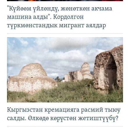
"Күйөөм үйлөндү, жөнөткөн акчама
машина алды". Кордолгон
түркмөнстандык мигрант аялдар
Кыргызстан кремацияга расмий тыюу
салды. Өлкөдө көрүстөн жетиштүүбү?