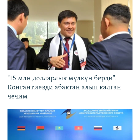
"15 млн долларлык мүлкүн берди".
Конгантиевди абактан алып калган
чечим