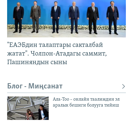
"ЕАЭБдин талаптары сакталбай
жатат". Чолпон-Атадагы саммит,
Пашиняндын сыны
Блог - Миңсанат
Ала-Тоо – онлайн таалимдин эл
аралык бешиги болууга тийиш