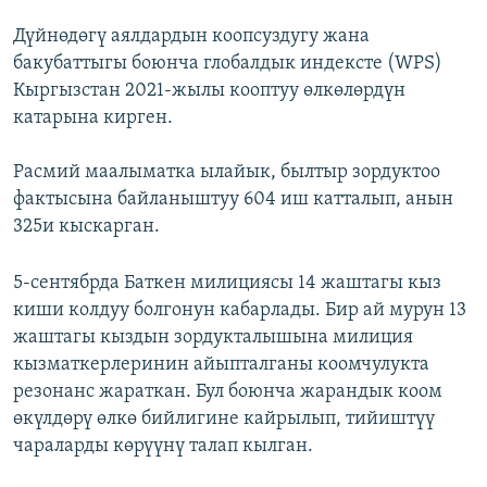
Дүйнөдөгү аялдардын коопсуздугу жана
бакубаттыгы боюнча глобалдык индексте (WPS)
Кыргызстан 2021-жылы кооптуу өлкөлөрдүн
катарына кирген.
Расмий маалыматка ылайык, былтыр зордуктоо
фактысына байланыштуу 604 иш катталып, анын
325и кыскарган.
5-сентябрда Баткен милициясы 14 жаштагы кыз
киши колдуу болгонун кабарлады. Бир ай мурун 13
жаштагы кыздын зордукталышына милиция
кызматкерлеринин айыпталганы коомчулукта
резонанс жараткан. Бул боюнча жарандык коом
өкүлдөрү өлкө бийлигине кайрылып, тийиштүү
чараларды көрүүнү талап кылган.