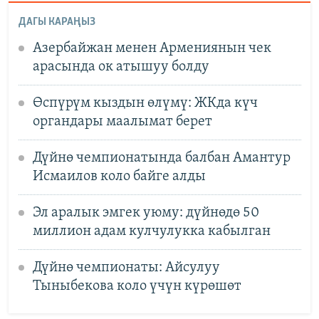
ДАГЫ КАРАҢЫЗ
Азербайжан менен Армениянын чек
арасында ок атышуу болду
Өспүрүм кыздын өлүмү: ЖКда күч
органдары маалымат берет
Дүйнө чемпионатында балбан Амантур
Исмаилов коло байге алды
Эл аралык эмгек уюму: дүйнөдө 50
миллион адам кулчулукка кабылган
Дүйнө чемпионаты: Айсулуу
Тыныбекова коло үчүн күрөшөт