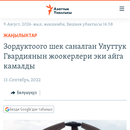
Линктер
Мазмунга
өтүңүз
9-Август, 2026-жыл, жекшемби, Бишкек убактысы 16:58
Навигацияга
ЖАҢЫЛЫКТАР
өтүңүз
ЖАҢЫЛЫКТАР
КЫРГЫЗСТАН
Издөөгө
Зордуктоого шек саналган Улуттук
салыңыз
ДҮЙНӨ
КЫРГЫЗСТАН
Гвардиянын жоокерлери эки айга
УКРАИНА
САЯСАТ
ДҮЙНӨ
камалды
АТАЙЫН ИЛИКТӨӨ
ЭКОНОМИКА
БОРБОР АЗИЯ
13-Сентябрь, 2022
ТВ ПРОГРАММАЛАР
МАДАНИЯТ
Бөлүшүңүз
ПОДКАСТ
БҮГҮН АЗАТТЫКТА
ӨЗГӨЧӨ ПИКИР
ЭКСПЕРТТЕР ТАЛДАЙТ
Бизди Google'дан табыңыз
БИЗ ЖАНА ДҮЙНӨ
Русский
ДАНИСТЕ