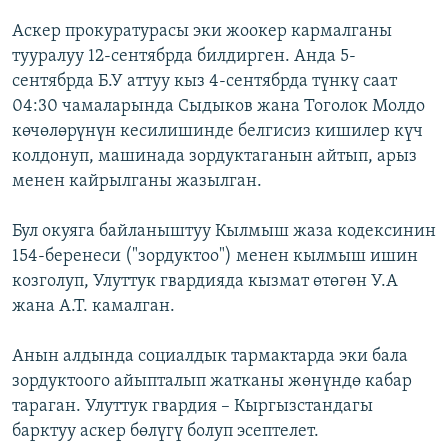
Аскер прокуратурасы эки жоокер кармалганы
тууралуу 12-сентябрда билдирген. Анда 5-
сентябрда Б.У аттуу кыз 4-сентябрда түнкү саат
04:30 чамаларында Сыдыков жана Тоголок Молдо
көчөлөрүнүн кесилишинде белгисиз кишилер күч
колдонуп, машинада зордуктаганын айтып, арыз
менен кайрылганы жазылган.
Бул окуяга байланыштуу Кылмыш жаза кодексинин
154-беренеси ("зордуктоо") менен кылмыш ишин
козголуп, Улуттук гвардияда кызмат өтөгөн У.А
жана А.Т. камалган.
Анын алдында социалдык тармактарда эки бала
зордуктоого айыпталып жатканы жөнүндө кабар
тараган. Улуттук гвардия – Кыргызстандагы
барктуу аскер бөлүгү болуп эсептелет.