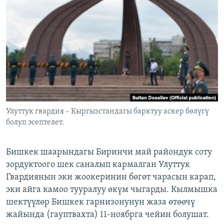
ОНЛАЙН ШЕРИНЕ
ЭЖЕ-СИҢДИЛЕР
АЗАТТЫК+
ЫҢГАЙСЫЗ СУРООЛОР
ЭЕ/АРнун бардык сайттары
Улуттук гвардия – Кыргызстандагы барктуу аскер бөлүгү
болуп эсептелет.
Бишкек шаарындагы Биринчи май райондук соту
зордуктоого шек саналып кармалган Улуттук
Гвардиянын эки жоокеринин бөгөт чарасын карап,
эки айга камоо тууралуу өкүм чыгарды. Кылмышка
шектүүлөр Бишкек гарнизонунун жаза өтөөчү
жайында (гауптвахта) 11-ноябрга чейин болушат.