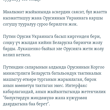
Маалымат жыйынында аскердик саясат, бул жаатта
кызматташуу жана Орусиянын Украинага каршы
согушу тууралуу суроо берилген жок.
Путин Орусия Украинага басып киргенден бери,
соңку үч жылдан кийин Беларуска биринчи жолу
барды. Лукашенко быйыл эле Орусияга жети жолу
келип кеткен.
Путиндин сапарынын алдында
Орусиянын Коргоо
министрлиги Беларуста батальондук тактикалык
машыгуу өткөрө турганын жарыялаган, бирок
анын мөөнөтүн тактаган эмес. Интерфакс
кабарлагандай, анын жыйынтыгында жетекчилик
"бөлүктөрдүн жөндөмүнө жана күжүрмөн
даярдыгына баа берет".