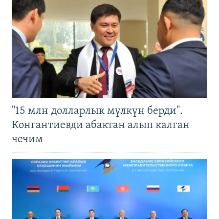
"15 млн долларлык мүлкүн берди".
Конгантиевди абактан алып калган
чечим