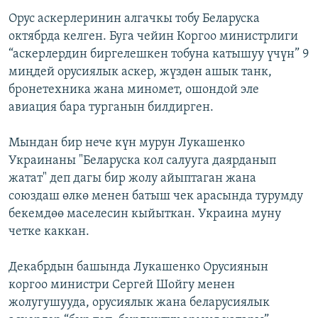
Орус аскерлеринин алгачкы тобу Беларуска
октябрда келген. Буга чейин Коргоо министрлиги
“аскерлердин биргелешкен тобуна катышуу үчүн” 9
миңдей орусиялык аскер, жүздөн ашык танк,
бронетехника жана миномет, ошондой эле
авиация бара турганын билдирген.
Мындан бир нече күн мурун Лукашенко
Украинаны "Беларуска кол салууга даярданып
жатат" деп дагы бир жолу айыптаган жана
союздаш өлкө менен батыш чек арасында турумду
бекемдөө маселесин кыйыткан. Украина муну
четке каккан.
Декабрдын башында Лукашенко Орусиянын
коргоо министри Сергей Шойгу менен
жолугушууда, орусиялык жана беларусиялык