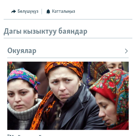
Бөлүшүңүз
Катталыңыз
Дагы кызыктуу баяндар
Окуялар