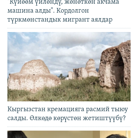
"Күйөөм үйлөндү, жөнөткөн акчама
машина алды". Кордолгон
түркмөнстандык мигрант аялдар
Кыргызстан кремацияга расмий тыюу
салды. Өлкөдө көрүстөн жетиштүүбү?