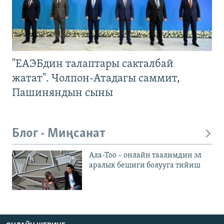
"ЕАЭБдин талаптары сакталбай
жатат". Чолпон-Атадагы саммит,
Пашиняндын сыны
Блог - Миңсанат
Ала-Тоо – онлайн таалимдин эл
аралык бешиги болууга тийиш