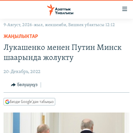
Линктер
Мазмунга
өтүңүз
9-Август, 2026-жыл, жекшемби, Бишкек убактысы 12:12
Навигацияга
ЖАҢЫЛЫКТАР
өтүңүз
ЖАҢЫЛЫКТАР
КЫРГЫЗСТАН
Издөөгө
Лукашенко менен Путин Минск
салыңыз
ДҮЙНӨ
КЫРГЫЗСТАН
шаарында жолукту
УКРАИНА
САЯСАТ
ДҮЙНӨ
20-Декабрь, 2022
АТАЙЫН ИЛИКТӨӨ
ЭКОНОМИКА
БОРБОР АЗИЯ
ТВ ПРОГРАММАЛАР
Бөлүшүңүз
МАДАНИЯТ
ПОДКАСТ
БҮГҮН АЗАТТЫКТА
Бизди Google'дан табыңыз
ӨЗГӨЧӨ ПИКИР
ЭКСПЕРТТЕР ТАЛДАЙТ
БИЗ ЖАНА ДҮЙНӨ
Русский
ДАНИСТЕ