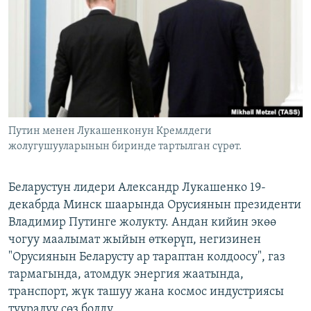
ОНЛАЙН ШЕРИНЕ
ЭЖЕ-СИҢДИЛЕР
АЗАТТЫК+
ЫҢГАЙСЫЗ СУРООЛОР
ЭЕ/АРнун бардык сайттары
Путин менен Лукашенконун Кремлдеги
жолугушууларынын биринде тартылган сүрөт.
Беларустун лидери Александр Лукашенко 19-
декабрда Минск шаарында Орусиянын президенти
Владимир Путинге жолукту. Андан кийин экөө
чогуу маалымат жыйын өткөрүп, негизинен
"Орусиянын Беларусту ар тараптан колдоосу", газ
тармагында, атомдук энергия жаатында,
транспорт, жүк ташуу жана космос индустриясы
тууралуу сөз болду.