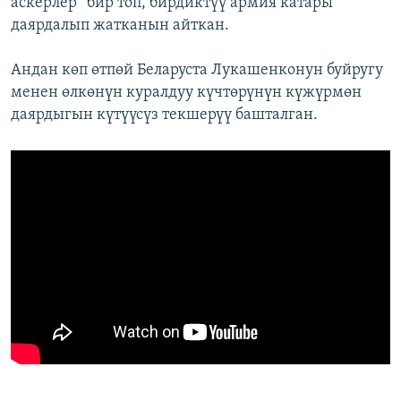
аскерлер “бир топ, бирдиктүү армия катары”
даярдалып жатканын айткан.
Андан көп өтпөй Беларуста Лукашенконун буйругу
менен өлкөнүн куралдуу күчтөрүнүн күжүрмөн
даярдыгын күтүүсүз текшерүү башталган.