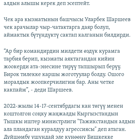
алдын алышы керек деп эсептейт.
Чек ара кызматынын башчысы Уларбек Шаршеев
чек арачылар чыр-чатактарга даяр болуп,
аймактык бүтүндүктү сактап калганын билдирди.
“Ар бир командирдин милдети өздүк курамга
тарбия берип, кызматы аяктагандан кийин
жоокерди ата-энесине тирүү тапшырып берүү.
Бирок тилекке каршы жоготуулар болду. Ошого
моралдык жоопкерчилигим бар. Аны четке
какпайм”, - деди Шаршеев.
2022-жылы 14-17-сентябрдагы кан төгүү менен
коштолгон соңку жаңжалды Кыргызстандын
Тышкы иштер министрлиги "Тажикстандын алдын
ала пландаган куралдуу агрессиясы" деп атаган.
Дүйшөмбү ушундай эле күнөөнү Бишкекке