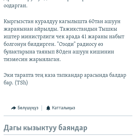
оодарган.
Кыргызстан куралдуу кагылышта 60тан ашуун
жаранынан айрылды. Тажикстандын Тышкы
иштер министрлиги чек арада 41 жараны набыт
болгонун билдирген. "Озоди" радиосу өз
булактарына таянып 80ден ашуун кишинин
тизмесин жарыялаган.
Эки тарапта тең каза тапкандар арасында балдар
бар. (TSh)
Бөлүшүңүз
Катталыңыз
Дагы кызыктуу баяндар