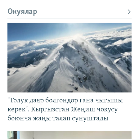
Окуялар
"Толук даяр болгондор гана чыгышы
керек". Кыргызстан Жеңиш чокусу
боюнча жаңы талап сунуштады