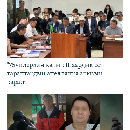
"75чилердин каты": Шаардык сот
тараптардын апелляция арызын
карайт