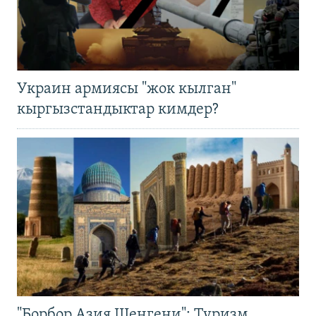
Украин армиясы "жок кылган"
кыргызстандыктар кимдер?
"Борбор Азия Шенгени": Туризм