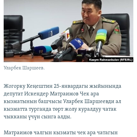
ОНЛАЙН ШЕРИНЕ
ЭЖЕ-СИҢДИЛЕР
АЗАТТЫК+
ЫҢГАЙСЫЗ СУРООЛОР
ЭЕ/АРнун бардык сайттары
Уларбек Шаршеев.
Жогорку Кеңештин 25-январдагы жыйынында
депутат Искендер Матраимов Чек ара
кызматынын башчысы Уларбек Шаршеевди ал
кызматта турганда төрт жолу куралдуу чатак
чыкканы үчүн сынга алды.
Матраимов чалгын кызматы чек ара чатагын