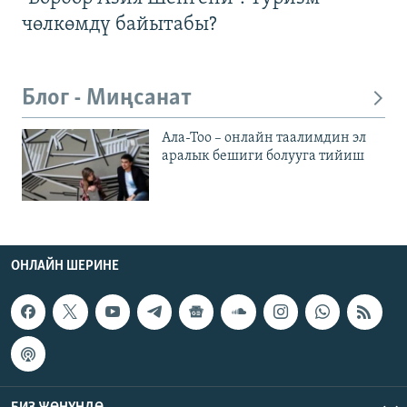
чөлкөмдү байытабы?
Блог - Миңсанат
Ала-Тоо – онлайн таалимдин эл
аралык бешиги болууга тийиш
ОНЛАЙН ШЕРИНЕ