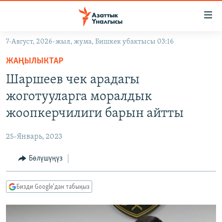
Линктер
Мазмунга
өтүңүз
7-Август, 2026-жыл, жума, Бишкек убактысы 03:16
Навигацияга
ЖАҢЫЛЫКТАР
өтүңүз
ЖАҢЫЛЫКТАР
КЫРГЫЗСТАН
Издөөгө
Шаршеев чек арадагы
салыңыз
ДҮЙНӨ
КЫРГЫЗСТАН
жоготууларга моралдык
УКРАИНА
САЯСАТ
ДҮЙНӨ
жоопкерчилиги барын айтты
АТАЙЫН ИЛИКТӨӨ
ЭКОНОМИКА
БОРБОР АЗИЯ
25-Январь, 2023
ТВ ПРОГРАММАЛАР
МАДАНИЯТ
Бөлүшүңүз
ПОДКАСТ
БҮГҮН АЗАТТЫКТА
ӨЗГӨЧӨ ПИКИР
ЭКСПЕРТТЕР ТАЛДАЙТ
Бизди Google'дан табыңыз
БИЗ ЖАНА ДҮЙНӨ
Русский
ДАНИСТЕ