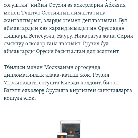
согуштан” кийин Орусия өз аскерлерин Абхазия
менен Түштүк Осетиянын аймактарына
жайгаштырып, аларды эгемен деп тааныган. Бул
аймактардын көз карандысыздыгын Орусиядан
тышкары Венесуэла, Науру, Никарагуа жана Сирия
сыяктуу өлкөлөр гана тааныйт. Грузия бул
аймактарды Орусия басып алган деп эсептейт.
Тбилиси менен Москванын ортосунда
дипломатиялык алака-катыш жок. Грузия
Украинадагы согушта Киевди колдойт, бирок
Батыш өлкөлөрү Орусияга киргизген санкцияларга
кошула элек.