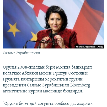
ОНЛАЙН ШЕРИНЕ
ЭЖЕ-СИҢДИЛЕР
АЗАТТЫК+
ЫҢГАЙСЫЗ СУРООЛОР
ЭЕ/АРнун бардык сайттары
Саломе Зурабишвили
Орусия 2008-жылдан бери Москва башкарып
келаткан Абхазия менен Түштүк Осетияны
Грузияга кайтарышы керектигин грузин
президенти Саломе Зурабишвили Bloomberg
агенттигине курган маегинде билдирди.
"Орусия бүтүндөй согушта болбосо да, дээрлик