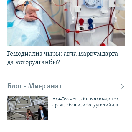
Гемодиализ чыры: акча маркумдарга
да которулганбы?
Блог - Миңсанат
Ала-Тоо – онлайн таалимдин эл
аралык бешиги болууга тийиш