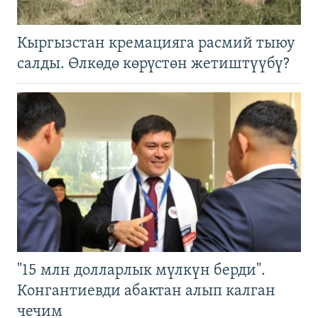
Кыргызстан кремацияга расмий тыюу
салды. Өлкөдө көрүстөн жетиштүүбү?
"15 млн долларлык мүлкүн берди".
Конгантиевди абактан алып калган
чечим