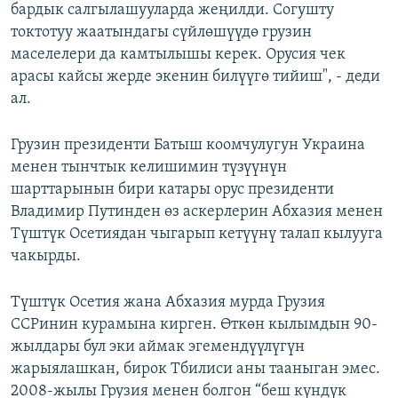
бардык салгылашууларда жеңилди. Согушту
токтотуу жаатындагы сүйлөшүүдө грузин
маселелери да камтылышы керек. Орусия чек
арасы кайсы жерде экенин билүүгө тийиш", - деди
ал.
Грузин президенти Батыш коомчулугун Украина
менен тынчтык келишимин түзүүнүн
шарттарынын бири катары орус президенти
Владимир Путинден өз аскерлерин Абхазия менен
Түштүк Осетиядан чыгарып кетүүнү талап кылууга
чакырды.
Түштүк Осетия жана Абхазия мурда Грузия
ССРинин курамына кирген. Өткөн кылымдын 90-
жылдары бул эки аймак эгемендүүлүгүн
жарыялашкан, бирок Тбилиси аны тааныган эмес.
2008-жылы Грузия менен болгон “беш күндүк