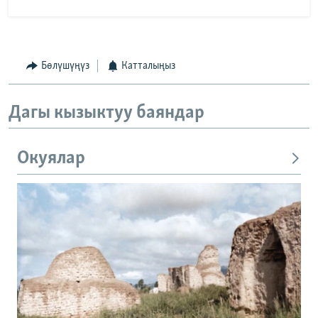
Бөлүшүңүз
Катталыңыз
Дагы кызыктуу баяндар
Окуялар