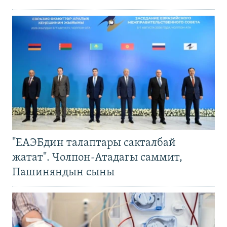
"ЕАЭБдин талаптары сакталбай
жатат". Чолпон-Атадагы саммит,
Пашиняндын сыны