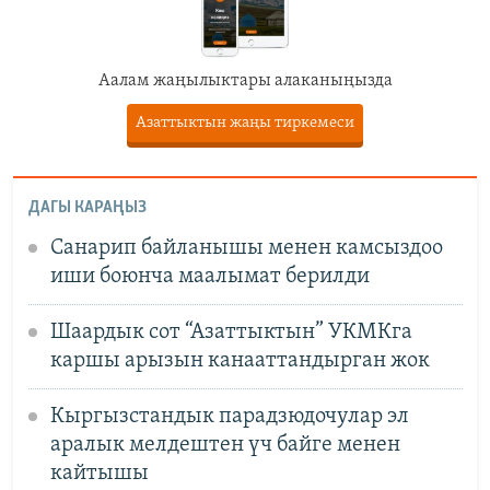
Аалам жаңылыктары алаканыңызда
Азаттыктын жаңы тиркемеси
ДАГЫ КАРАҢЫЗ
Санарип байланышы менен камсыздоо
иши боюнча маалымат берилди
Шаардык сот “Азаттыктын” УКМКга
каршы арызын канааттандырган жок
Кыргызстандык парадзюдочулар эл
аралык мелдештен үч байге менен
кайтышы