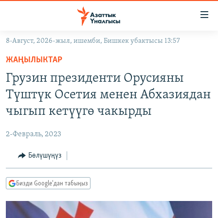
Линктер
Мазмунга
өтүңүз
8-Август, 2026-жыл, ишемби, Бишкек убактысы 13:57
Навигацияга
ЖАҢЫЛЫКТАР
өтүңүз
ЖАҢЫЛЫКТАР
КЫРГЫЗСТАН
Издөөгө
Грузин президенти Орусияны
салыңыз
ДҮЙНӨ
КЫРГЫЗСТАН
Түштүк Осетия менен Абхазиядан
УКРАИНА
САЯСАТ
ДҮЙНӨ
чыгып кетүүгө чакырды
АТАЙЫН ИЛИКТӨӨ
ЭКОНОМИКА
БОРБОР АЗИЯ
2-Февраль, 2023
ТВ ПРОГРАММАЛАР
МАДАНИЯТ
Бөлүшүңүз
ПОДКАСТ
БҮГҮН АЗАТТЫКТА
ӨЗГӨЧӨ ПИКИР
ЭКСПЕРТТЕР ТАЛДАЙТ
Бизди Google'дан табыңыз
БИЗ ЖАНА ДҮЙНӨ
Русский
ДАНИСТЕ