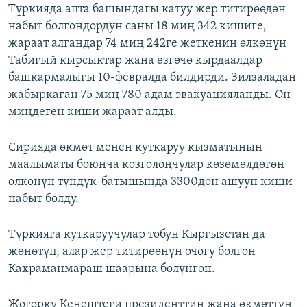
Түркияда апта башындагы катуу жер титирөөдөн
набыт болгондордун саны 18 миң 342 кишиге,
жараат алгандар 74 миң 242ге жеткенин өлкөнүн
Табигый кырсыктар жана өзгөчө кырдаалдар
башкармалыгы 10-февралда билдирди. Зилзаладан
жабыркаган 75 миң 780 адам эвакуацияланды. Он
миңдеген киши жараат алды.
Сирияда өкмөт менен куткаруу кызматынын
маалыматы боюнча козголоңчулар көзөмөлдөгөн
өлкөнүн түндүк-батышында 3300дөн ашуун киши
набыт болду.
Түркияга куткаруучулар тобун Кыргызстан да
жөнөтүп, алар жер титирөөнүн очогу болгон
Кахраманмараш шаарына бөлүнгөн.
Жогорку Кеңештеги президенттин жана өкмөттүн