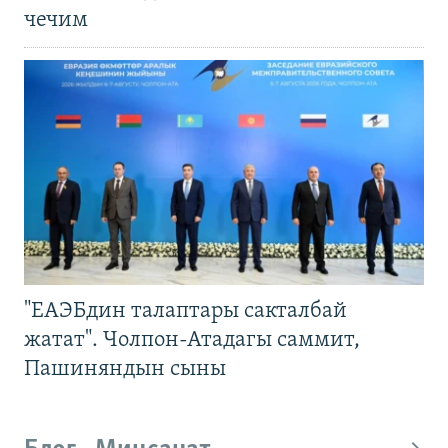
чечим
"ЕАЭБдин талаптары сакталбай
жатат". Чолпон-Атадагы саммит,
Пашиняндын сыны