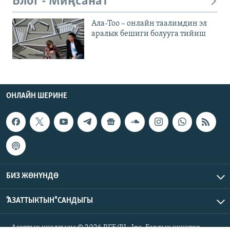
Блог - Миңсанат
Ала-Тоо – онлайн таалимдин эл
аралык бешиги болууга тийиш
ОНЛАЙН ШЕРИНЕ
БИЗ ЖӨНҮНДӨ
"АЗАТТЫКТЫН" САНДЫГЫ
Азаттык үналгысы © 2026 RFE/RL, Inc. Бардык укуктар