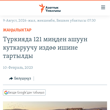
Линктер
Мазмунга
өтүңүз
9-Август, 2026-жыл, жекшемби, Бишкек убактысы 07:30
Навигацияга
ЖАҢЫЛЫКТАР
өтүңүз
ЖАҢЫЛЫКТАР
КЫРГЫЗСТАН
Издөөгө
Түркияда 121 миңден ашуун
салыңыз
ДҮЙНӨ
КЫРГЫЗСТАН
куткаруучу издөө ишине
УКРАИНА
САЯСАТ
ДҮЙНӨ
тартылды
АТАЙЫН ИЛИКТӨӨ
ЭКОНОМИКА
БОРБОР АЗИЯ
10-Февраль, 2023
ТВ ПРОГРАММАЛАР
МАДАНИЯТ
Бөлүшүңүз
ПОДКАСТ
БҮГҮН АЗАТТЫКТА
ӨЗГӨЧӨ ПИКИР
ЭКСПЕРТТЕР ТАЛДАЙТ
Бизди Google'дан табыңыз
БИЗ ЖАНА ДҮЙНӨ
Русский
ДАНИСТЕ