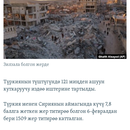
ОНЛАЙН ШЕРИНЕ
ЭЖЕ-СИҢДИЛЕР
АЗАТТЫК+
ЫҢГАЙСЫЗ СУРООЛОР
ЭЕ/АРнун бардык сайттары
Зилзала болгон жерде
Түркиянын түштүгүндө 121 миңден ашуун
куткаруучу издөө иштерине тартылды.
Түркия менен Сириянын аймагында күчү 7,8
баллга жеткен жер титирөө болгон 6-февралдан
бери 1509 жер титирөө катталган.