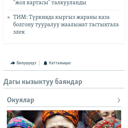
"жол картасы" талкууланды
ТИМ: Түркияда кыргыз жараны каза
болгону тууралуу маалымат тастыктала
элек
Бөлүшүңүз
Катталыңыз
Дагы кызыктуу баяндар
Окуялар