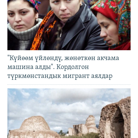
"Күйөөм үйлөндү, жөнөткөн акчама
машина алды". Кордолгон
түркмөнстандык мигрант аялдар