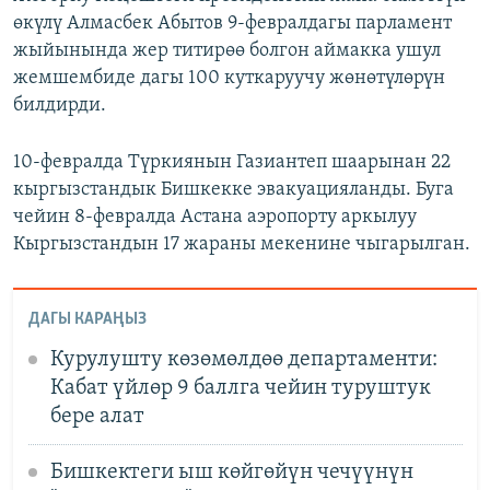
өкүлү Алмасбек Абытов 9-февралдагы парламент
жыйынында жер титирөө болгон аймакка ушул
жемшембиде дагы 100 куткаруучу жөнөтүлөрүн
билдирди.
10-февралда Түркиянын Газиантеп шаарынан 22
кыргызстандык Бишкекке эвакуацияланды. Буга
чейин 8-февралда Астана аэропорту аркылуу
Кыргызстандын 17 жараны мекенине чыгарылган.
ДАГЫ КАРАҢЫЗ
Курулушту көзөмөлдөө департаменти:
Кабат үйлөр 9 баллга чейин туруштук
бере алат
Бишкектеги ыш көйгөйүн чечүүнүн