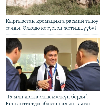
Кыргызстан кремацияга расмий тыюу
салды. Өлкөдө көрүстөн жетиштүүбү?
"15 млн долларлык мүлкүн берди".
Конгантиевди абактан алып калган