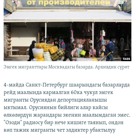
ОНЛАЙН ШЕРИНЕ
ЭЖЕ-СИҢДИЛЕР
АЗАТТЫК+
ЫҢГАЙСЫЗ СУРООЛОР
ЭЕ/АРнун бардык сайттары
Эмгек мигранттары Москвадагы базарда. Архивдик сүрөт
4-майда Санкт-Петербург шаарындагы базарларда
рейд маалында кармалган 60ка чукул эмгек
мигранты Орусиядан депортацияланышы
ыктымал. Орусиянын бийлиги алар кайсы
өлкөлөрдүн жарандары экенин маалымдаган эмес.
"Озоди" радиосу бир нече кишиге таянып, ондон
көп тажик мигранты чет элдиктер убактылуу