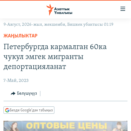
Линктер
Мазмунга
өтүңүз
9-Август, 2026-жыл, жекшемби, Бишкек убактысы 01:19
Навигацияга
ЖАҢЫЛЫКТАР
өтүңүз
ЖАҢЫЛЫКТАР
КЫРГЫЗСТАН
Издөөгө
Петербургда кармалган 60ка
салыңыз
ДҮЙНӨ
КЫРГЫЗСТАН
чукул эмгек мигранты
УКРАИНА
САЯСАТ
ДҮЙНӨ
депортацияланат
АТАЙЫН ИЛИКТӨӨ
ЭКОНОМИКА
БОРБОР АЗИЯ
7-Май, 2023
ТВ ПРОГРАММАЛАР
МАДАНИЯТ
Бөлүшүңүз
ПОДКАСТ
БҮГҮН АЗАТТЫКТА
ӨЗГӨЧӨ ПИКИР
ЭКСПЕРТТЕР ТАЛДАЙТ
Бизди Google'дан табыңыз
БИЗ ЖАНА ДҮЙНӨ
Русский
ДАНИСТЕ