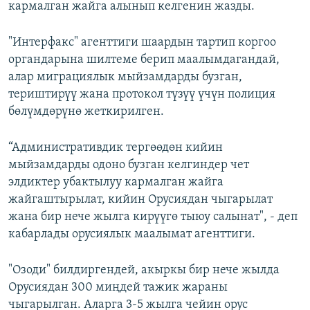
кармалган жайга алынып келгенин жазды.
"Интерфакс" агенттиги шаардын тартип коргоо
органдарына шилтеме берип маалымдагандай,
алар миграциялык мыйзамдарды бузган,
териштирүү жана протокол түзүү үчүн полиция
бөлүмдөрүнө жеткирилген.
“Административдик тергөөдөн кийин
мыйзамдарды одоно бузган келгиндер чет
элдиктер убактылуу кармалган жайга
жайгаштырылат, кийин Орусиядан чыгарылат
жана бир нече жылга кирүүгө тыюу салынат", - деп
кабарлады орусиялык маалымат агенттиги.
"Озоди" билдиргендей, акыркы бир нече жылда
Орусиядан 300 миңдей тажик жараны
чыгарылган. Аларга 3-5 жылга чейин орус