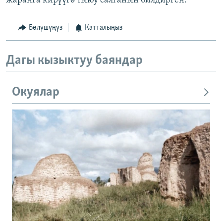
жаранга кирүүгө тыюу салганын билдирген.
Бөлүшүңүз
Катталыңыз
Дагы кызыктуу баяндар
Окуялар