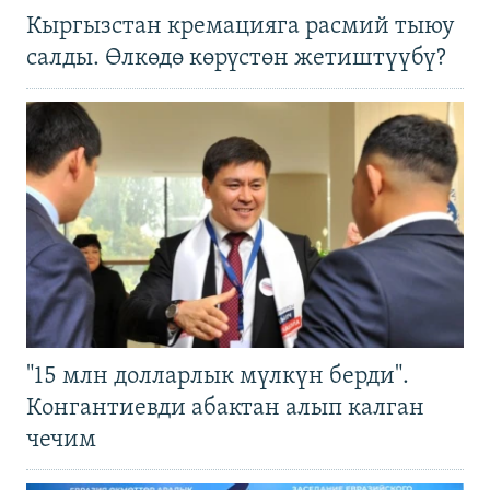
Кыргызстан кремацияга расмий тыюу
салды. Өлкөдө көрүстөн жетиштүүбү?
"15 млн долларлык мүлкүн берди".
Конгантиевди абактан алып калган
чечим