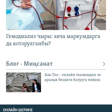
Гемодиализ чыры: акча маркумдарга
да которулганбы?
Блог - Миңсанат
Ала-Тоо – онлайн таалимдин эл
аралык бешиги болууга тийиш
ОНЛАЙН ШЕРИНЕ