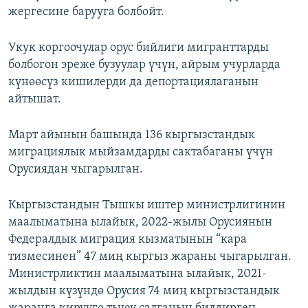
жергесине барууга болбойт.
Укук коргоочулар орус бийлиги мигранттарды
болбогон эреже бузуулар үчүн, айрым учурларда
күнөөсүз кишилерди да депортациялаганын
айтышат.
Март айынын башында 136 кыргызстандык
миграциялык мыйзамдарды сактабаганы үчүн
Орусиядан чыгарылган.
Кыргызстандын Тышкы иштер министрлигинин
маалыматына ылайык, 2022-жылы Орусиянын
Федералдык миграция кызматынын “кара
тизмесинен” 47 миң кыргыз жараны чыгарылган.
Министрликтин маалыматына ылайык, 2021-
жылдын күзүндө Орусия 74 миң кыргызстандык