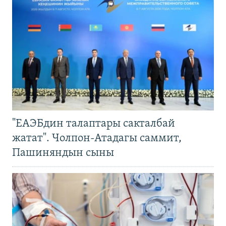
"ЕАЭБдин талаптары сакталбай
жатат". Чолпон-Атадагы саммит,
Пашиняндын сыны