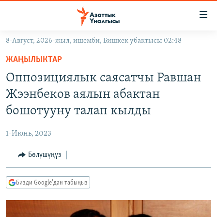
Линктер
Мазмунга
өтүңүз
8-Август, 2026-жыл, ишемби, Бишкек убактысы 02:48
Навигацияга
ЖАҢЫЛЫКТАР
өтүңүз
ЖАҢЫЛЫКТАР
КЫРГЫЗСТАН
Издөөгө
Оппозициялык саясатчы Равшан
салыңыз
ДҮЙНӨ
КЫРГЫЗСТАН
Жээнбеков аялын абактан
УКРАИНА
САЯСАТ
ДҮЙНӨ
бошотууну талап кылды
АТАЙЫН ИЛИКТӨӨ
ЭКОНОМИКА
БОРБОР АЗИЯ
1-Июнь, 2023
ТВ ПРОГРАММАЛАР
МАДАНИЯТ
Бөлүшүңүз
ПОДКАСТ
БҮГҮН АЗАТТЫКТА
ӨЗГӨЧӨ ПИКИР
ЭКСПЕРТТЕР ТАЛДАЙТ
Бизди Google'дан табыңыз
БИЗ ЖАНА ДҮЙНӨ
Русский
ДАНИСТЕ