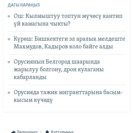
ДАГЫ КАРАҢЫЗ
Ош: Кылмыштуу топтун мүчөсү кантип
үй камагына чыкты?
Күрөш: Бишкектеги эл аралык мелдеште
Махмудов, Кадыров коло байге алды
Орусиянын Белгород шаарында
жарылуу болгону, дрон кулаганы
кабарланды
Орусияда тажик мигранттарына басым-
кысым күчөдү
Бөлүшүңүз
Катталыңыз