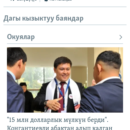
Дагы кызыктуу баяндар
Окуялар
"15 млн долларлык мүлкүн берди".
Конгантиевди абактан алып калган