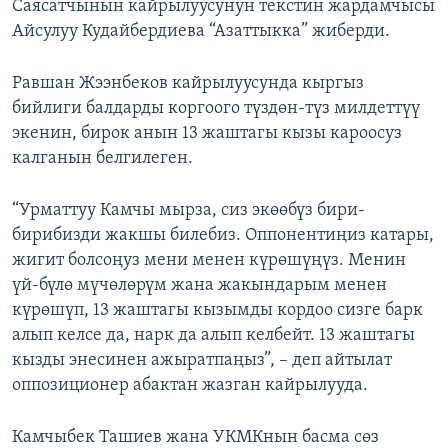
Саясатчынын кайрылуусунун текстин жардамчысы
Айсулуу Кудайбердиева “Азаттыкка” жиберди.
Равшан Жээнбеков кайрылуусунда кыргыз
бийлиги балдарды коргоого түздөн-түз милдеттүү
экенин, бирок анын 13 жаштагы кызы кароосуз
калганын белгилеген.
“Урматтуу Камчы мырза, сиз экөөбүз бири-
бирибизди жакшы билебиз. Оппонентиңиз катары,
жигит болсоңуз мени менен күрөшүңүз. Менин
үй-бүлө мүчөлөрүм жана жакындарым менен
күрөшүп, 13 жаштагы кызымды кордоо сизге барк
алып келсе да, нарк да алып келбейт. 13 жаштагы
кызды энесинен ажыратпаңыз”, – деп айтылат
оппозиционер абактан жазган кайрылууда.
Камчыбек Ташиев жана УКМКнын басма сөз