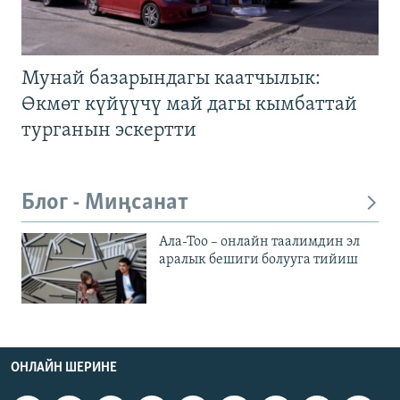
Мунай базарындагы каатчылык:
Өкмөт күйүүчү май дагы кымбаттай
турганын эскертти
Блог - Миңсанат
Ала-Тоо – онлайн таалимдин эл
аралык бешиги болууга тийиш
ОНЛАЙН ШЕРИНЕ