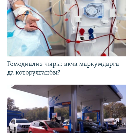
Гемодиализ чыры: акча маркумдарга
да которулганбы?