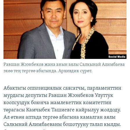
ОНЛАЙН ШЕРИНЕ
ЭЖЕ-СИҢДИЛЕР
АЗАТТЫК+
ЫҢГАЙСЫЗ СУРООЛОР
ЭЕ/АРнун бардык сайттары
Равшан Жээнбеков жана анын аялы Салкынай Алимбаева
экөө тең тергөө абагында. Архивдик сүрөт.
Абактагы оппозициялык саясатчы, парламенттин
мурдагы депутаты Равшан Жээнбеков Улуттук
коопсуздук боюнча мамлекеттик комитеттин
төрагасы Камчыбек Ташиевге кайрылуу жолдоду.
Ал өткөн аптада тергөө абагына камалган аялы
Салкынай Алимбаеваны бошотууну талап кылды.