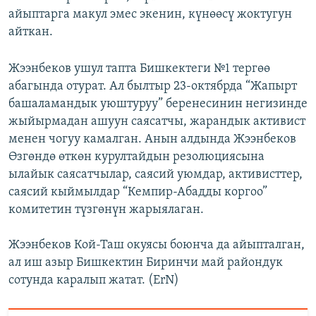
айыптарга макул эмес экенин, күнөөсү жоктугун
айткан.
Жээнбеков ушул тапта Бишкектеги №1 тергөө
абагында отурат. Ал былтыр 23-октябрда “Жапырт
башаламандык уюштуруу” беренесинин негизинде
жыйырмадан ашуун саясатчы, жарандык активист
менен чогуу камалган. Анын алдында Жээнбеков
Өзгөндө өткөн курултайдын резолюциясына
ылайык саясатчылар, саясий уюмдар, активисттер,
саясий кыймылдар “Кемпир-Абадды коргоо”
комитетин түзгөнүн жарыялаган.
Жээнбеков Кой-Таш окуясы боюнча да айыпталган,
ал иш азыр Бишкектин Биринчи май райондук
сотунда каралып жатат. (ErN)