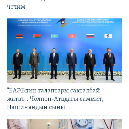
чечим
"ЕАЭБдин талаптары сакталбай
жатат". Чолпон-Атадагы саммит,
Пашиняндын сыны