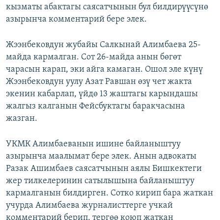
кызматы абактагы саясатчынын бул билдирүүсүнө
азырынча комментарий бере элек.
Жээнбековдун жубайы Салкынай Алимбаева 25-
майда кармалган. Сот 26-майда анын бөгөт
чарасын карап, эки айга камаган. Ошол эле күнү
Жээнбековдун уулу Азат Равшан өзү чет жакта
экенин кабарлап, үйдө 13 жаштагы карындашы
жалгыз калганын Фейсбуктагы баракчасына
жазган.
УКМК Алимбаеванын ишине байланыштуу
азырынча маалымат бере элек. Анын адвокаты
Разак Ашимбаев саясатчынын аялы Бишкектеги
жер тилкелеринин сатылышына байланыштуу
кармалганын билдирген. Сотко кирип бара жаткан
учурда Алимбаева журналисттерге учкай
комментарий берип, тергөө коюп жаткан