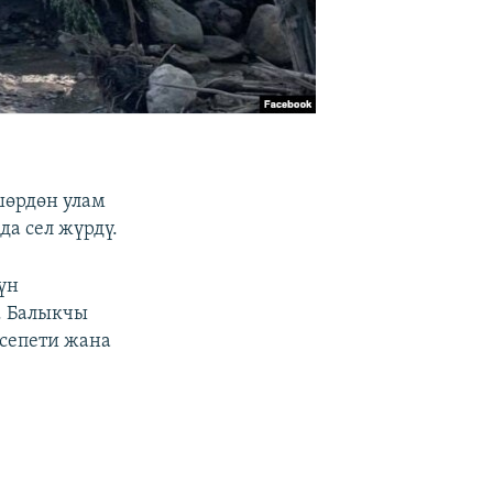
шөрдөн улам
а сел жүрдү.
үн
. Балыкчы
сепети жана