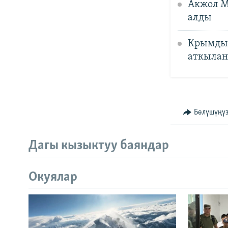
Акжол М
алды
Крымды 
аткыла
Бөлүшүңү
Дагы кызыктуу баяндар
Окуялар