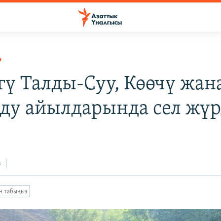
Р
гү Талды-Суу, Көөчү жан
ду айылдарында сел жү
з
ан табыңыз