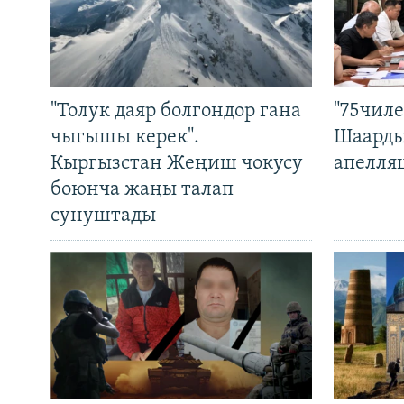
"Толук даяр болгондор гана
"75чиле
чыгышы керек".
Шаарды
Кыргызстан Жеңиш чокусу
апелля
боюнча жаңы талап
сунуштады