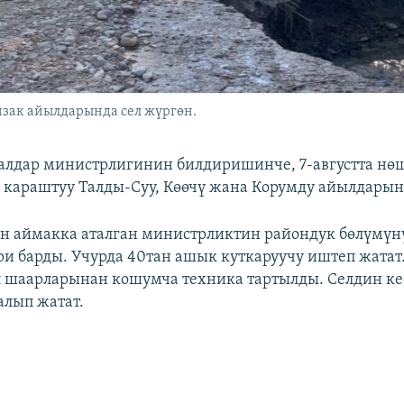
йзак айылдарында сел жүргөн.
алдар министрлигинин билдиришинче, 7-августта нө
 караштуу Талды-Суу, Көөчү жана Корумду айылдарынд
н аймакка аталган министрликтин райондук бөлүмүн
и барды. Учурда 40тан ашык куткаруучу иштеп жатат
 шаарларынан кошумча техника тартылды. Селдин ке
лып жатат.