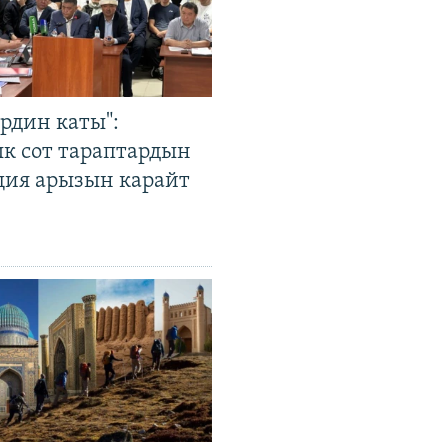
рдин каты":
к сот тараптардын
ция арызын карайт