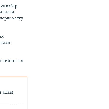
ул кабар
риндеги
лерде катуу
ак
Андан
 кийин сел
4 адам