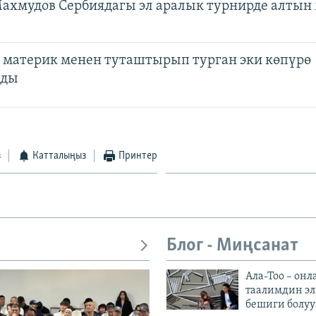
ахмудов Сербиядагы эл аралык турнирде алтын
материк менен туташтырып турган эки көпүрө
нды
з
Катталыңыз
Принтер
Блог - Миңсанат
Ала-Тоо – онл
таалимдин эл
бешиги болуу