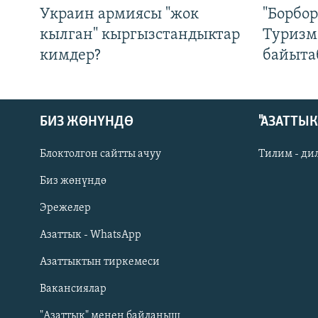
Украин армиясы "жок
"Борбо
кылган" кыргызстандыктар
Туризм
кимдер?
байыта
БИЗ ЖӨНҮНДӨ
"АЗАТТЫ
Блоктолгон сайтты ачуу
Тилим - ди
Биз жөнүндө
Русский
Эрежелер
Азаттык - WhatsApp
ОНЛАЙН ШЕРИНЕ
Азаттыктын тиркемеси
Вакансиялар
"Азаттык" менен байланыш