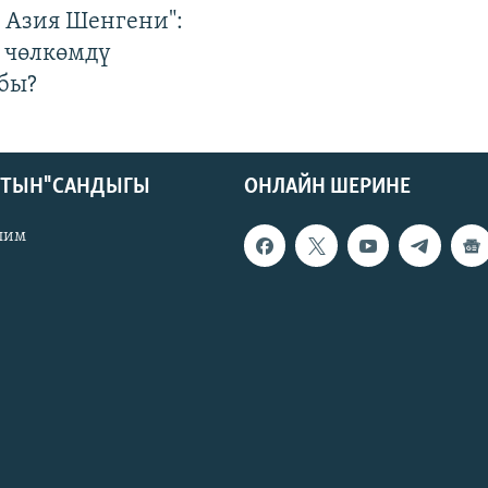
р Азия Шенгени":
 чөлкөмдү
бы?
КТЫН" САНДЫГЫ
ОНЛАЙН ШЕРИНЕ
лим