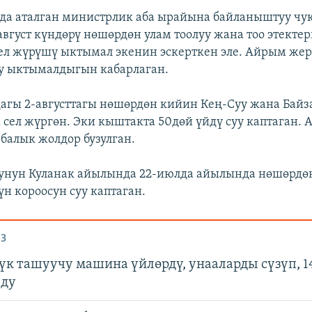
а аталган министрлик аба ырайына байланыштуу чук
-август күндөрү нөшөрдөн улам тоолуу жана тоо этекте
ел жүрүшү ыктымал экенин эскерткен эле. Айрым жер
у ыктымалдыгын кабарлаган.
агы 2-августтагы нөшөрдөн кийин Кең-Суу жана Байз
сел жүргөн. Эки кыштакта 50дөй үйдү суу каптаган. 
балык жолдор бузулган.
унун Куланак айылында 22-июлда айылында нөшөрдөн
үн короосун суу каптаган.
З
үк ташуучу машина үйлөрдү, унааларды сүзүп, 1
лду