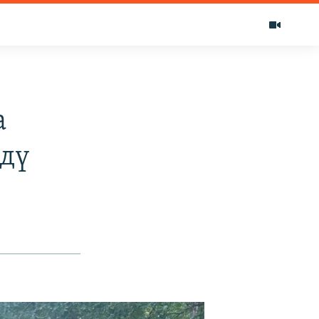
а
рдү