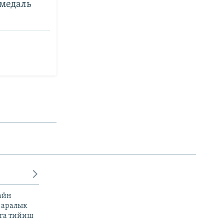
 медаль
айн
 аралык
га тийиш