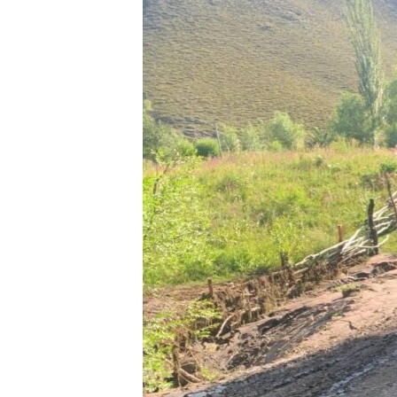
ЭЖЕ-СИҢДИЛЕР
АЗАТТЫК+
ЫҢГАЙСЫЗ СУРООЛОР