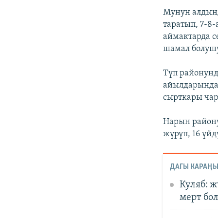
Мунун алдынд
таратып, 7-8
аймактарда с
шамал болуш
Түп районунд
айылдарында 
сырткары чар
Нарын район
жүрүп, 16 үйд
ДАГЫ КАРАҢЫ
Куляб: ж
мерт бо