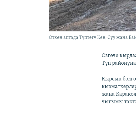
Өткөн аптада Түптөгү Кең-Суу жана Ба
Өзгөчө кырда
Түп районуна
Кырсык болго
кызматкерлер
жана Каракол
чыгымы такта