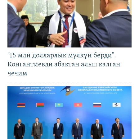
"15 млн долларлык мүлкүн берди".
Конгантиевди абактан алып калган
чечим