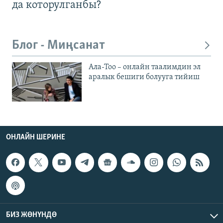
да которулганбы?
Блог - Миңсанат
Ала-Тоо – онлайн таалимдин эл
аралык бешиги болууга тийиш
ОНЛАЙН ШЕРИНЕ
БИЗ ЖӨНҮНДӨ