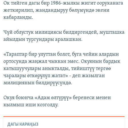
Ок тийген дагы бир 1986-жылкы жигит ооруканага
жеткирилип, жандандыруу бөлүмүндө экени
кабарланды.
Чүй облустук милициясы билдиргендей, мушташка
айылдын тургундары аралашкан.
«Тараптар бир улуттан болот, буга чейин алардын
ортосунда жаңжал чыккан эмес. Окуянын бардык
катышуучулары аныкталды, тийиштүү тергөө
чаралары өткөрүлүп жатат» - деп жазылган
милициянын билдирүүсүндө.
Окуя боюнча «Адам өлтүрүү» беренеси менен
кылмыш иши козголду.
ДАГЫ КАРАҢЫЗ