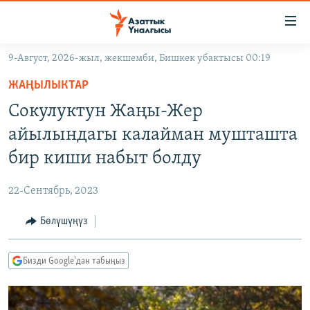
Линктер
Мазмунга
өтүңүз
9-Август, 2026-жыл, жекшемби, Бишкек убактысы 00:19
Навигацияга
ЖАҢЫЛЫКТАР
өтүңүз
ЖАҢЫЛЫКТАР
КЫРГЫЗСТАН
Издөөгө
Сокулуктун Жаңы-Жер
салыңыз
ДҮЙНӨ
КЫРГЫЗСТАН
айылындагы калайман мушташта
УКРАИНА
САЯСАТ
ДҮЙНӨ
бир киши набыт болду
АТАЙЫН ИЛИКТӨӨ
ЭКОНОМИКА
БОРБОР АЗИЯ
22-Сентябрь, 2023
ТВ ПРОГРАММАЛАР
МАДАНИЯТ
Бөлүшүңүз
ПОДКАСТ
БҮГҮН АЗАТТЫКТА
ӨЗГӨЧӨ ПИКИР
ЭКСПЕРТТЕР ТАЛДАЙТ
Бизди Google'дан табыңыз
БИЗ ЖАНА ДҮЙНӨ
Русский
ДАНИСТЕ