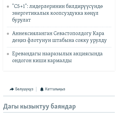
"C5+1": лидерлеринин билдирүүсүндө
энергетикалык коопсуздукка көңүл
бурулат
Аннексияланган Севастополдогу Кара
деңиз флотунун штабына сокку урулду
Еревандагы нааразылык акциясында
ондогон киши кармалды
Бөлүшүңүз
Катталыңыз
Дагы кызыктуу баяндар