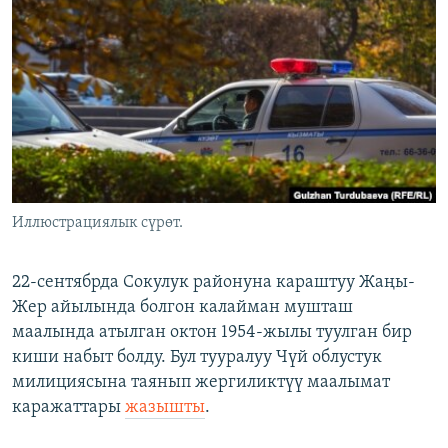
ОНЛАЙН ШЕРИНЕ
ЭЖЕ-СИҢДИЛЕР
АЗАТТЫК+
ЫҢГАЙСЫЗ СУРООЛОР
ЭЕ/АРнун бардык сайттары
Иллюстрациялык сүрөт.
22-сентябрда Сокулук районуна караштуу Жаңы-
Жер айылында болгон калайман мушташ
маалында атылган октон 1954-жылы туулган бир
киши набыт болду. Бул тууралуу Чүй облустук
милициясына таянып жергиликтүү маалымат
каражаттары
жазышты
.