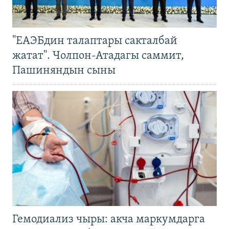
"ЕАЭБдин талаптары сакталбай
жатат". Чолпон-Атадагы саммит,
Пашиняндын сыны
Гемодиализ чыры: акча маркумдарга