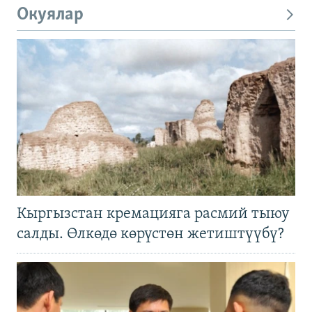
Окуялар
Кыргызстан кремацияга расмий тыюу
салды. Өлкөдө көрүстөн жетиштүүбү?