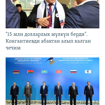
"15 млн долларлык мүлкүн берди".
Конгантиевди абактан алып калган
чечим