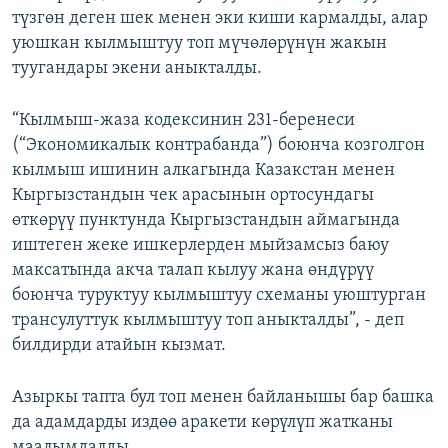
түзгөн деген шек менен эки киши кармалды, алар
уюшкан кылмыштуу топ мүчөлөрүнүн жакын
туугандары экени аныкталды.
“Кылмыш-жаза кодексинин 231-беренеси
(“Экономикалык контрабанда”) боюнча козголгон
кылмыш ишинин алкагында Казакстан менен
Кыргызстандын чек арасынын ортосундагы
өткөрүү пунктунда Кыргызстандын аймагында
иштеген жеке ишкерлерден мыйзамсыз баюу
максатында акча талап кылуу жана өндүрүү
боюнча туруктуу кылмыштуу схеманы уюштурган
трансулуттук кылмыштуу топ аныкталды”, - деп
билдирди атайын кызмат.
Азыркы тапта бул топ менен байланышы бар башка
да адамдарды издөө аракети көрүлүп жатканы
маалымдалды.