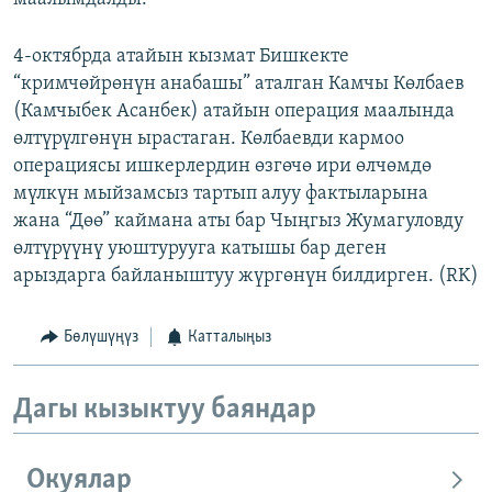
4-октябрда атайын кызмат Бишкекте
“кримчөйрөнүн анабашы” аталган Камчы Көлбаев
(Камчыбек Асанбек) атайын операция маалында
өлтүрүлгөнүн ырастаган. Көлбаевди кармоо
операциясы ишкерлердин өзгөчө ири өлчөмдө
мүлкүн мыйзамсыз тартып алуу фактыларына
жана “Дөө” каймана аты бар Чыңгыз Жумагуловду
өлтүрүүнү уюштурууга катышы бар деген
арыздарга байланыштуу жүргөнүн билдирген. (RK)
Бөлүшүңүз
Катталыңыз
Дагы кызыктуу баяндар
Окуялар