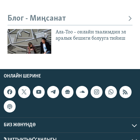
Блог - Миңсанат
Ала-Тоо – онлайн таалимдин эл
аралык бешиги болууга тийиш
ОНЛАЙН ШЕРИНЕ
БИЗ ЖӨНҮНДӨ
"АЗАТТЫКТЫН" САНДЫГЫ