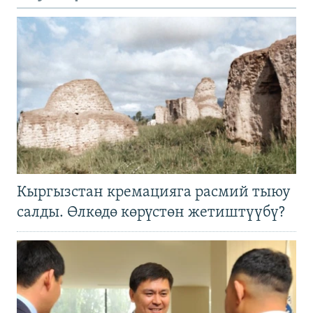
Кыргызстан кремацияга расмий тыюу
салды. Өлкөдө көрүстөн жетиштүүбү?