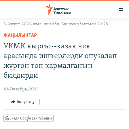
Линктер
Мазмунга
өтүңүз
8-Август, 2026-жыл, ишемби, Бишкек убактысы 20:28
Навигацияга
ЖАҢЫЛЫКТАР
өтүңүз
ЖАҢЫЛЫКТАР
КЫРГЫЗСТАН
Издөөгө
УКМК кыргыз-казак чек
салыңыз
ДҮЙНӨ
КЫРГЫЗСТАН
арасында ишкерлерди опузалап
УКРАИНА
САЯСАТ
ДҮЙНӨ
жүргөн топ кармалганын
АТАЙЫН ИЛИКТӨӨ
ЭКОНОМИКА
БОРБОР АЗИЯ
билдирди
ТВ ПРОГРАММАЛАР
МАДАНИЯТ
10-Октябрь, 2023
ПОДКАСТ
БҮГҮН АЗАТТЫКТА
Бөлүшүңүз
ӨЗГӨЧӨ ПИКИР
ЭКСПЕРТТЕР ТАЛДАЙТ
БИЗ ЖАНА ДҮЙНӨ
Русский
Бизди Google'дан табыңыз
ДАНИСТЕ