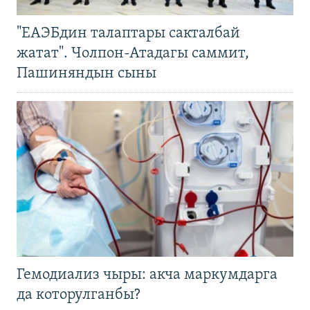
"ЕАЭБдин талаптары сакталбай
жатат". Чолпон-Атадагы саммит,
Пашиняндын сыны
Гемодиализ чыры: акча маркумдарга
да которулганбы?