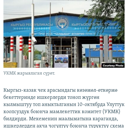
ОНЛАЙН ШЕРИНЕ
ЭЖЕ-СИҢДИЛЕР
АЗАТТЫК+
ЫҢГАЙСЫЗ СУРООЛОР
ЭЕ/АРнун бардык сайттары
УКМК жарыялаган сүрөт.
Кыргыз-казак чек арасындагы көзөмөл-өткөрмө
бекеттеринде ишкерлерди тоноп жүргөн
кылмыштуу топ аныкталганын 10-октябрда Улуттук
коопсуздук боюнча мамлекеттик комитет (УКМК)
билдирди. Мекеменин маалыматына караганда,
ишкерлерден акча чогултуу боюнча туруктуу схема