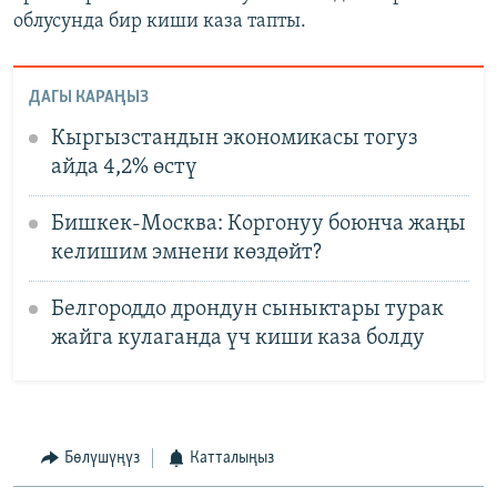
облусунда бир киши каза тапты.
ДАГЫ КАРАҢЫЗ
Кыргызстандын экономикасы тогуз
айда 4,2% өстү
Бишкек-Москва: Коргонуу боюнча жаңы
келишим эмнени көздөйт?
Белгороддо дрондун сыныктары турак
жайга кулаганда үч киши каза болду
Бөлүшүңүз
Катталыңыз