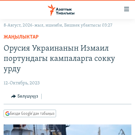
Линктер
Мазмунга
өтүңүз
8-Август, 2026-жыл, ишемби, Бишкек убактысы 03:27
Навигацияга
ЖАҢЫЛЫКТАР
өтүңүз
ЖАҢЫЛЫКТАР
КЫРГЫЗСТАН
Издөөгө
Орусия Украинанын Измаил
салыңыз
ДҮЙНӨ
КЫРГЫЗСТАН
портундагы кампаларга сокку
УКРАИНА
САЯСАТ
ДҮЙНӨ
урду
АТАЙЫН ИЛИКТӨӨ
ЭКОНОМИКА
БОРБОР АЗИЯ
12-Октябрь, 2023
ТВ ПРОГРАММАЛАР
МАДАНИЯТ
Бөлүшүңүз
ПОДКАСТ
БҮГҮН АЗАТТЫКТА
ӨЗГӨЧӨ ПИКИР
ЭКСПЕРТТЕР ТАЛДАЙТ
Бизди Google'дан табыңыз
БИЗ ЖАНА ДҮЙНӨ
Русский
ДАНИСТЕ