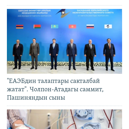
"ЕАЭБдин талаптары сакталбай
жатат". Чолпон-Атадагы саммит,
Пашиняндын сыны