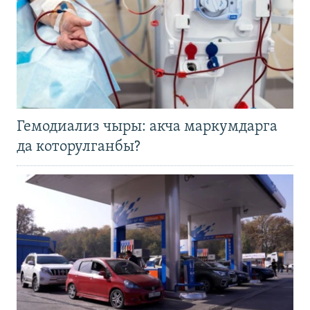
Гемодиализ чыры: акча маркумдарга
да которулганбы?