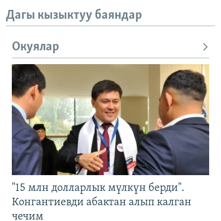
Дагы кызыктуу баяндар
Окуялар
"15 млн долларлык мүлкүн берди".
Конгантиевди абактан алып калган
чечим