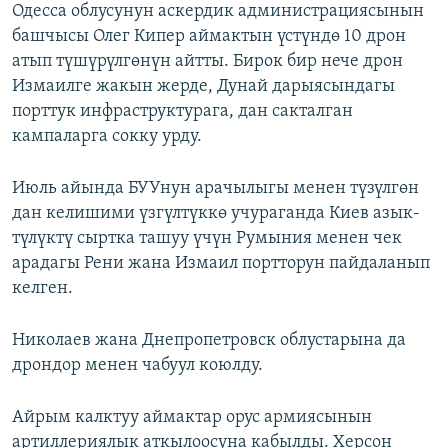
Одесса облусунун аскердик администрациясынын
башчысы Олег Кипер аймактын үстүндө 10 дрон
атып түшүрүлгөнүн айтты. Бирок бир нече дрон
Измаилге жакын жерде, Дунай дарыясындагы
порттук инфраструктурага, дан сакталган
кампаларга сокку урду.
Июль айында БУУнун арачылыгы менен түзүлгөн
дан келишими үзгүлтүккө учураганда Киев азык-
түлүктү сыртка ташуу үчүн Румыния менен чек
арадагы Рени жана Измаил портторун пайдаланып
келген.
Николаев жана Днепропетровск облустарына да
дрондор менен чабуул коюлду.
Айрым калктуу аймактар орус армиясынын
артиллериялык аткылоосуна кабылды. Херсон