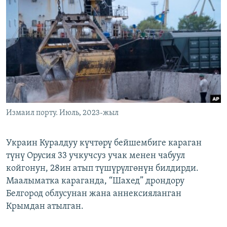
ОНЛАЙН ШЕРИНЕ
ЭЖЕ-СИҢДИЛЕР
АЗАТТЫК+
ЫҢГАЙСЫЗ СУРООЛОР
ЭЕ/АРнун бардык сайттары
Измаил порту. Июль, 2023-жыл
Украин Куралдуу күчтөрү бейшембиге караган
түнү Орусия 33 учкучсуз учак менен чабуул
койгонун, 28ин атып түшүрүлгөнүн билдирди.
Маалыматка караганда, “Шахед” дрондору
Белгород облусунан жана аннексияланган
Крымдан атылган.