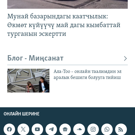
Мунай базарындагы каатчылык:
Өкмөт күйүүчү май дагы кымбаттай
турганын эскертти
Блог - Миңсанат
Ала-Тоо – онлайн таалимдин эл
аралык бешиги болууга тийиш
ОНЛАЙН ШЕРИНЕ