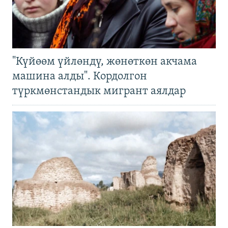
"Күйөөм үйлөндү, жөнөткөн акчама
машина алды". Кордолгон
түркмөнстандык мигрант аялдар