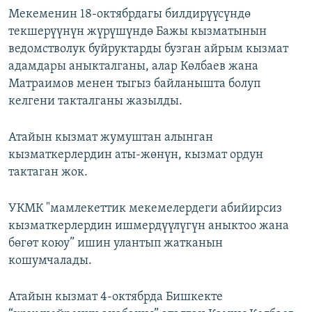
Мекеменин 18-октябрдагы билдирүүсүндө
текшерүүнүн жүрүшүндө Бажы кызматынын
ведомстволук буйруктарды бузган айрым кызмат
адамдары аныкталганы, алар Көлбаев жана
Матраимов менен тыгыз байланышта болуп
келгени такталганы жазылды.
Атайын кызмат жумуштан алынган
кызматкерлердин аты-жөнүн, кызмат ордун
тактаган жок.
УКМК "мамлекеттик мекемелердеги абийирсиз
кызматкерлердин ишмердүүлүгүн аныктоо жана
бөгөт коюу” ишин улантып жатканын
кошумчалады.
Атайын кызмат 4-октябрда Бишкекте