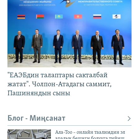
"ЕАЭБдин талаптары сакталбай
жатат". Чолпон-Атадагы саммит,
Пашиняндын сыны
Блог - Миңсанат
Ала-Тоо – онлайн таалимдин эл
аралык бешиги болууга тийиш