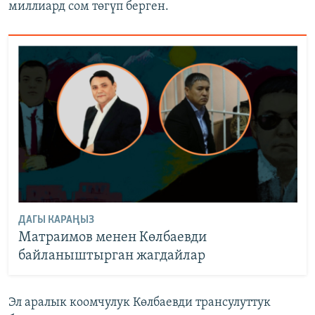
миллиард сом төгүп берген.
ДАГЫ КАРАҢЫЗ
Матраимов менен Көлбаевди
байланыштырган жагдайлар
Эл аралык коомчулук Көлбаевди трансулуттук