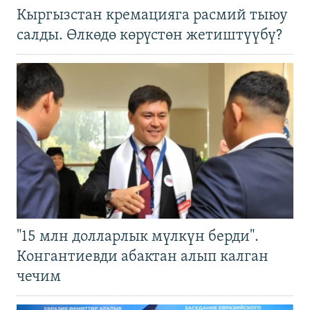
Кыргызстан кремацияга расмий тыюу
салды. Өлкөдө көрүстөн жетиштүүбү?
"15 млн долларлык мүлкүн берди".
Конгантиевди абактан алып калган
чечим