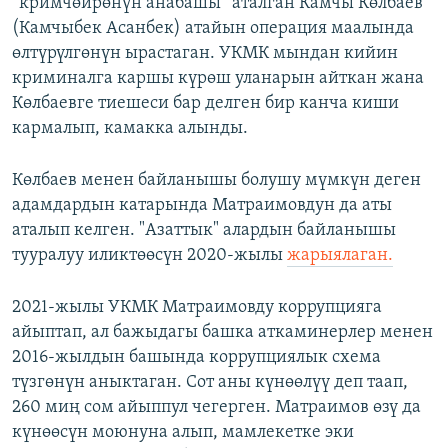
“кримчөйрөнүн анабашы” аталган Камчы Көлбаев
(Камчыбек Асанбек) атайын операция маалында
өлтүрүлгөнүн ырастаган. УКМК мындан кийин
криминалга каршы күрөш уланарын айткан жана
Көлбаевге тиешеси бар делген бир канча киши
кармалып, камакка алынды.
Көлбаев менен байланышы болушу мүмкүн деген
адамдардын катарында Матраимовдун да аты
аталып келген. "Азаттык" алардын байланышы
тууралуу иликтөөсүн 2020-жылы
жарыялаган.
2021-жылы УКМК Матраимовду коррупцияга
айыптап, ал бажыдагы башка аткаминерлер менен
2016-жылдын башында коррупциялык схема
түзгөнүн аныктаган. Сот аны күнөөлүү деп таап,
260 миң сом айыппул чегерген. Матраимов өзү да
күнөөсүн моюнуна алып, мамлекетке эки