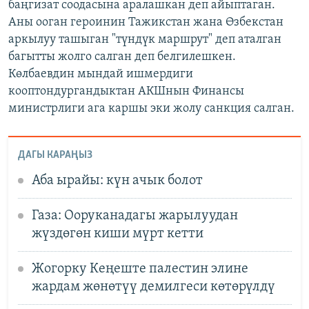
баңгизат соодасына аралашкан деп айыптаган.
Аны ооган героинин Тажикстан жана Өзбекстан
аркылуу ташыган "түндүк маршрут" деп аталган
багытты жолго салган деп белгилешкен.
Көлбаевдин мындай ишмердиги
кооптондургандыктан АКШнын Финансы
министрлиги ага каршы эки жолу санкция салган.
ДАГЫ КАРАҢЫЗ
Аба ырайы: күн ачык болот
Газа: Ооруканадагы жарылуудан
жүздөгөн киши мүрт кетти
Жогорку Кеңеште палестин элине
жардам жөнөтүү демилгеси көтөрүлдү