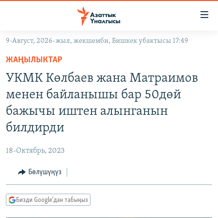
Линктер
Мазмунга
өтүңүз
9-Август, 2026-жыл, жекшемби, Бишкек убактысы 17:49
Навигацияга
ЖАҢЫЛЫКТАР
өтүңүз
ЖАҢЫЛЫКТАР
КЫРГЫЗСТАН
Издөөгө
УКМК Көлбаев жана Матраимов
салыңыз
ДҮЙНӨ
КЫРГЫЗСТАН
менен байланышы бар 50дөй
УКРАИНА
САЯСАТ
ДҮЙНӨ
бажычы иштен алынганын
АТАЙЫН ИЛИКТӨӨ
ЭКОНОМИКА
БОРБОР АЗИЯ
билдирди
ТВ ПРОГРАММАЛАР
МАДАНИЯТ
18-Октябрь, 2023
ПОДКАСТ
БҮГҮН АЗАТТЫКТА
Бөлүшүңүз
ӨЗГӨЧӨ ПИКИР
ЭКСПЕРТТЕР ТАЛДАЙТ
БИЗ ЖАНА ДҮЙНӨ
Русский
Бизди Google'дан табыңыз
ДАНИСТЕ