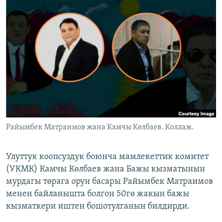
ОНЛАЙН ШЕРИНЕ
ЭЖЕ-СИҢДИЛЕР
АЗАТТЫК+
ЫҢГАЙСЫЗ СУРООЛОР
ЭЕ/АРнун бардык сайттары
Райымбек Матраимов жана Камчы Көлбаев. Коллаж.
Улуттук коопсуздук боюнча мамлекеттик комитет
(УКМК) Камчы Көлбаев жана Бажы кызматынын
мурдагы төрага орун басары Райымбек Матраимов
менен байланышта болгон 50гө жакын бажы
кызматкери иштен бошотулганын билдирди.