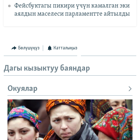
Фейсбуктагы пикири үчүн камалган эки
аялдын маселеси парламентте айтылды
Бөлүшүңүз
Катталыңыз
Дагы кызыктуу баяндар
Окуялар