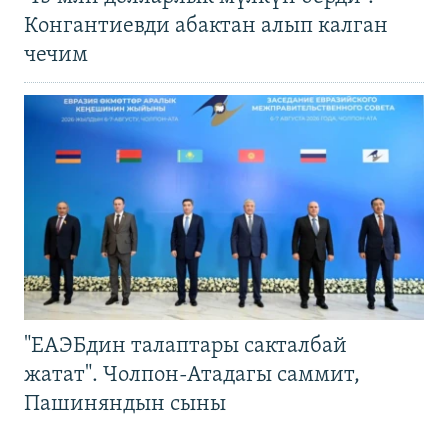
Конгантиевди абактан алып калган
чечим
"ЕАЭБдин талаптары сакталбай
жатат". Чолпон-Атадагы саммит,
Пашиняндын сыны