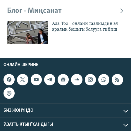
Блог - Миңсанат
Ала-Тоо – онлайн таалимдин эл
аралык бешиги болууга тийиш
ОНЛАЙН ШЕРИНЕ
БИЗ ЖӨНҮНДӨ
"АЗАТТЫКТЫН" САНДЫГЫ