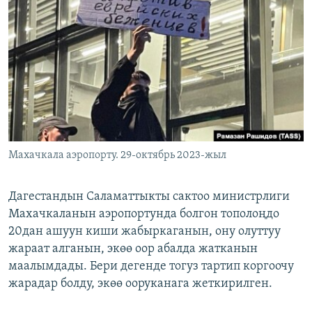
ОНЛАЙН ШЕРИНЕ
ЭЖЕ-СИҢДИЛЕР
АЗАТТЫК+
ЫҢГАЙСЫЗ СУРООЛОР
ЭЕ/АРнун бардык сайттары
Махачкала аэропорту. 29-октябрь 2023-жыл
Дагестандын Саламаттыкты сактоо министрлиги
Махачкаланын аэропортунда болгон тополоңдо
20дан ашуун киши жабыркаганын, ону олуттуу
жараат алганын, экөө оор абалда жатканын
маалымдады. Бери дегенде тогуз тартип коргоочу
жарадар болду, экөө ооруканага жеткирилген.