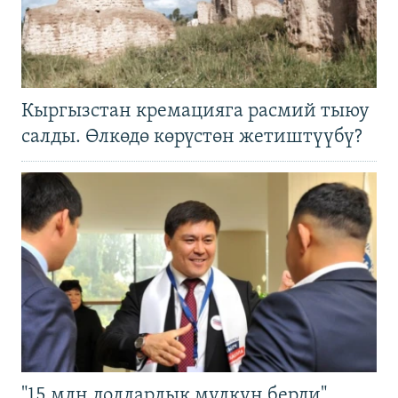
Кыргызстан кремацияга расмий тыюу
салды. Өлкөдө көрүстөн жетиштүүбү?
"15 млн долларлык мүлкүн берди".