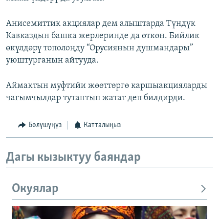
Анисемиттик акциялар дем алыштарда Түндүк
Кавказдын башка жерлеринде да өткөн. Бийлик
өкүлдөрү тополоңду “Орусиянын душмандары”
уюштурганын айтууда.
Аймактын муфтийи жөөттөргө каршыакцияларды
чагымчылдар тутантып жатат деп билдирди.
Бөлүшүңүз
Катталыңыз
Дагы кызыктуу баяндар
Окуялар