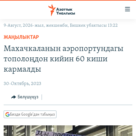
Линктер
Мазмунга
өтүңүз
9-Август, 2026-жыл, жекшемби, Бишкек убактысы 13:22
Навигацияга
ЖАҢЫЛЫКТАР
өтүңүз
ЖАҢЫЛЫКТАР
КЫРГЫЗСТАН
Издөөгө
Махачкаланын аэропортундагы
салыңыз
ДҮЙНӨ
КЫРГЫЗСТАН
тополоңдон кийин 60 киши
УКРАИНА
САЯСАТ
ДҮЙНӨ
кармалды
АТАЙЫН ИЛИКТӨӨ
ЭКОНОМИКА
БОРБОР АЗИЯ
30-Октябрь, 2023
ТВ ПРОГРАММАЛАР
МАДАНИЯТ
Бөлүшүңүз
ПОДКАСТ
БҮГҮН АЗАТТЫКТА
ӨЗГӨЧӨ ПИКИР
ЭКСПЕРТТЕР ТАЛДАЙТ
Бизди Google'дан табыңыз
БИЗ ЖАНА ДҮЙНӨ
Русский
ДАНИСТЕ