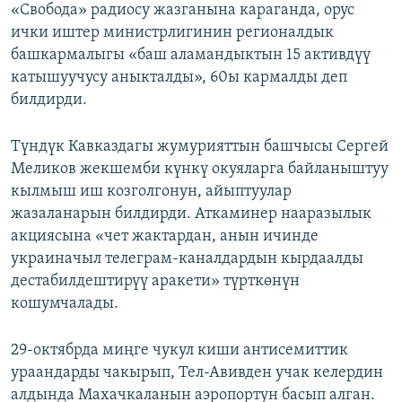
«Свобода» радиосу жазганына караганда, орус
ички иштер министрлигинин регионалдык
башкармалыгы «баш аламандыктын 15 активдүү
катышуучусу аныкталды», 60ы кармалды деп
билдирди.
Түндүк Кавказдагы жумурияттын башчысы Сергей
Меликов жекшемби күнкү окуяларга байланыштуу
кылмыш иш козголгонун, айыптуулар
жазаланарын билдирди. Аткаминер нааразылык
акциясына «чет жактардан, анын ичинде
украиначыл телеграм-каналдардын кырдаалды
дестабилдештирүү аракети» түрткөнүн
кошумчалады.
29-октябрда миңге чукул киши антисемиттик
ураандарды чакырып, Тел-Авивден учак келердин
алдында Махачкаланын аэропортун басып алган.