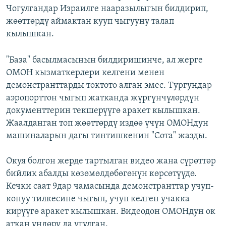
Чогулгандар Израилге нааразылыгын билдирип,
жөөттөрдү аймактан кууп чыгууну талап
кылышкан.
"База" басылмасынын билдиришинче, ал жерге
ОМОН кызматкерлери келгени менен
демонстранттарды токтото алган эмес. Тургундар
аэропорттон чыгып жатканда жүргүнчүлөрдүн
документтерин текшерүүгө аракет кылышкан.
Жаалданган топ жөөттөрдү издөө үчүн ОМОНдун
машиналарын дагы тинтишкенин "Сота" жазды.
Окуя болгон жерде тартылган видео жана сүрөттөр
бийлик абалды көзөмөлдөбөгөнүн көрсөтүүдө.
Кечки саат 9дар чамасында демонстранттар учуп-
конуу тилкесине чыгып, учуп келген учакка
кирүүгө аракет кылышкан. Видеодон ОМОНдун ок
аткан үндөрү да угулган.