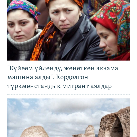
"Күйөөм үйлөндү, жөнөткөн акчама
машина алды". Кордолгон
түркмөнстандык мигрант аялдар