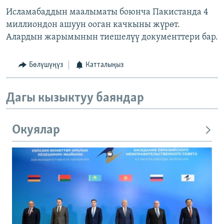
Исламабаддын маалыматы боюнча Пакистанда 4
миллиондон ашуун ооган качкыны жүрөт.
Алардын жарымынын тиешелүү документтери бар.
Бөлүшүңүз
Катталыңыз
Дагы кызыктуу баяндар
Окуялар