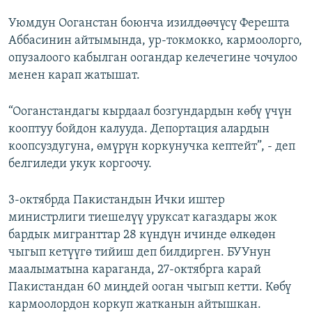
Уюмдун Ооганстан боюнча изилдөөчүсү Ферешта
Аббасинин айтымында, ур-токмокко, кармоолорго,
опузалоого кабылган оогандар келечегине чочулоо
менен карап жатышат.
“Ооганстандагы кырдаал бозгундардын көбү үчүн
кооптуу бойдон калууда. Депортация алардын
коопсуздугуна, өмүрүн коркунучка кептейт”, - деп
белгиледи укук коргоочу.
3-октябрда Пакистандын Ички иштер
министрлиги тиешелүү уруксат кагаздары жок
бардык мигранттар 28 күндүн ичинде өлкөдөн
чыгып кетүүгө тийиш деп билдирген. БУУнун
маалыматына караганда, 27-октябрга карай
Пакистандан 60 миңдей ооган чыгып кетти. Көбү
кармоолордон коркуп жатканын айтышкан.