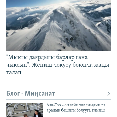
"Мыкты даярдыгы барлар гана
чыксын". Жеңиш чокусу боюнча жаңы
талап
Блог - Миңсанат
Ала-Тоо – онлайн таалимдин эл
аралык бешиги болууга тийиш