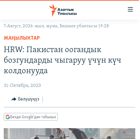
Линктер
Мазмунга
өтүңүз
7-Август, 2026-жыл, жума, Бишкек убактысы 19:28
Навигацияга
ЖАҢЫЛЫКТАР
өтүңүз
ЖАҢЫЛЫКТАР
КЫРГЫЗСТАН
Издөөгө
HRW: Пакистан оогандык
салыңыз
ДҮЙНӨ
КЫРГЫЗСТАН
бозгундарды чыгаруу үчүн күч
УКРАИНА
САЯСАТ
ДҮЙНӨ
колдонууда
АТАЙЫН ИЛИКТӨӨ
ЭКОНОМИКА
БОРБОР АЗИЯ
31-Октябрь, 2023
ТВ ПРОГРАММАЛАР
МАДАНИЯТ
Бөлүшүңүз
ПОДКАСТ
БҮГҮН АЗАТТЫКТА
ӨЗГӨЧӨ ПИКИР
ЭКСПЕРТТЕР ТАЛДАЙТ
Бизди Google'дан табыңыз
БИЗ ЖАНА ДҮЙНӨ
Русский
ДАНИСТЕ