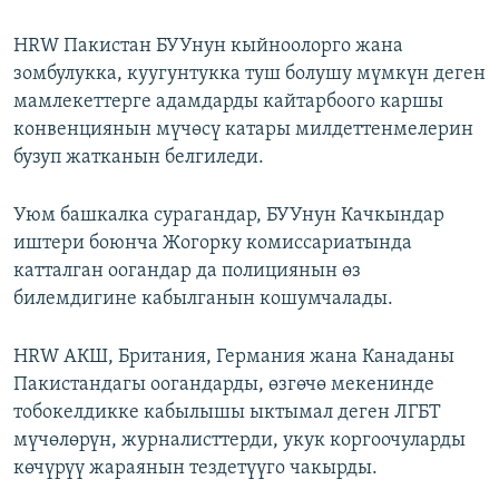
HRW Пакистан БУУнун кыйноолорго жана
зомбулукка, куугунтукка туш болушу мүмкүн деген
мамлекеттерге адамдарды кайтарбоого каршы
конвенциянын мүчөсү катары милдеттенмелерин
бузуп жатканын белгиледи.
Уюм башкалка сурагандар, БУУнун Качкындар
иштери боюнча Жогорку комиссариатында
катталган оогандар да полициянын өз
билемдигине кабылганын кошумчалады.
HRW АКШ, Британия, Германия жана Канаданы
Пакистандагы оогандарды, өзгөчө мекенинде
тобокелдикке кабылышы ыктымал деген ЛГБТ
мүчөлөрүн, журналисттерди, укук коргоочуларды
көчүрүү жараянын тездетүүго чакырды.