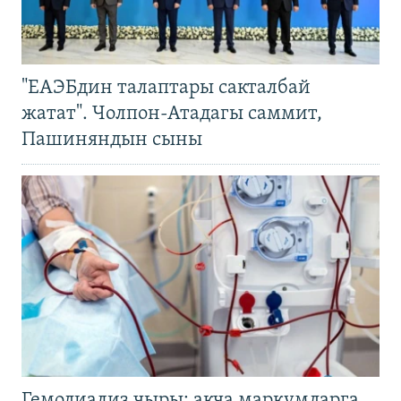
"ЕАЭБдин талаптары сакталбай
жатат". Чолпон-Атадагы саммит,
Пашиняндын сыны
Гемодиализ чыры: акча маркумдарга