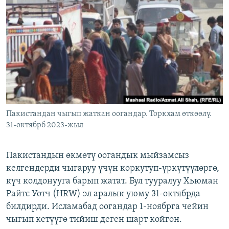
ОНЛАЙН ШЕРИНЕ
ЭЖЕ-СИҢДИЛЕР
АЗАТТЫК+
ЫҢГАЙСЫЗ СУРООЛОР
ЭЕ/АРнун бардык сайттары
Пакистандан чыгып жаткан оогандар. Торкхам өткөөлү.
31-октябрб 2023-жыл
Пакистандын өкмөтү оогандык мыйзамсыз
келгендерди чыгаруу үчүн коркутуп-үркүтүүлөргө,
күч колдонууга барып жатат. Бул тууралуу Хьюман
Райтс Уотч (HRW) эл аралык уюму 31-октябрда
билдирди. Исламабад оогандар 1-ноябрга чейин
чыгып кетүүгө тийиш деген шарт койгон.