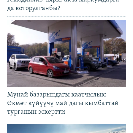
да которулганбы?
Мунай базарындагы каатчылык:
Өкмөт күйүүчү май дагы кымбаттай
турганын эскертти