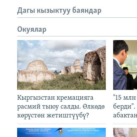
Дагы кызыктуу баяндар
Окуялар
Кыргызстан кремацияга
"15 мл
расмий тыюу салды. Өлкөдө
берди"
көрүстөн жетиштүүбү?
абакта