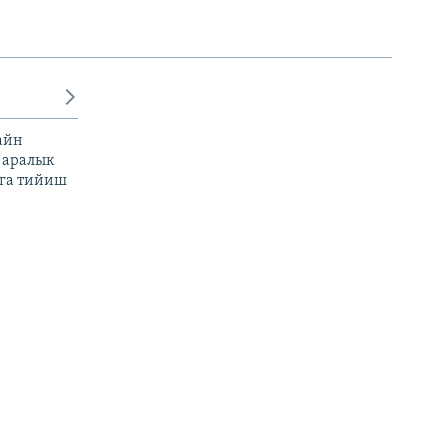
айн
 аралык
га тийиш