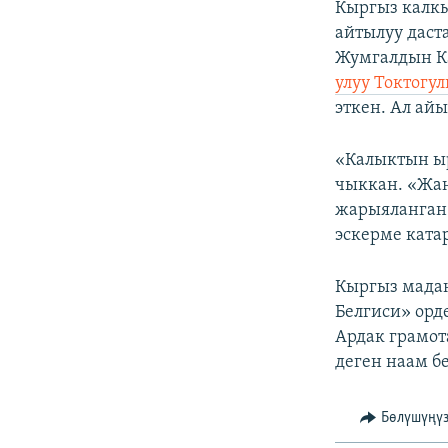
Кыргыз калкы
айтылуу даста
Жумгалдын Ка
улуу Токтогу
эткен. Ал ай
«Калыктын ы
чыккан. «Жа
жарыяланган.
эскерме ката
Кыргыз мадан
Белгиси» орд
Ардак грамот
деген наам б
Бөлүшүңү