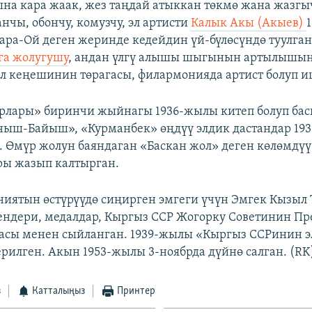
на кара жаак, жез таңдай атыккан төкмө жана жазгы
нчы, обончу, комузчу, эл артисти
Калык Акы (Акыев)
ра-Ой деген жеринде кедейдин үй-бүлөсүндө туулга
лга жолугушу
, андан үлгү алышы шыгынын артылышын
ыл кеңешинин төрагасы, филармонияда артист болуп и
рлары» биринчи жыйнагы 1936-жылы китеп болуп ба
ныш-Байыш», «Курманбек» өңдүү элдик дастандар 19
 Өмүр жолун баяндаган «Баскан жол» деген көлөмдүү
ры жазып калтырган.
иятын өстүрүүдө сиңирген эмгеги үчүн Эмгек Кызыл 
ендери, медалдар, Кыргыз ССР Жогорку Советинин П
асы менен сыйланган. 1939-жылы «Кыргыз ССРинин э
ерилген. Акын 1953-жылы 3-ноябрда дүйнө салган. (RK
з
Катталыңыз
Принтер