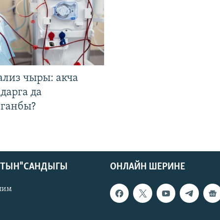
ализ чыры: акча
дарга да
лганбы?
КТЫН" САНДЫГЫ
ОНЛАЙН ШЕРИНЕ
лим