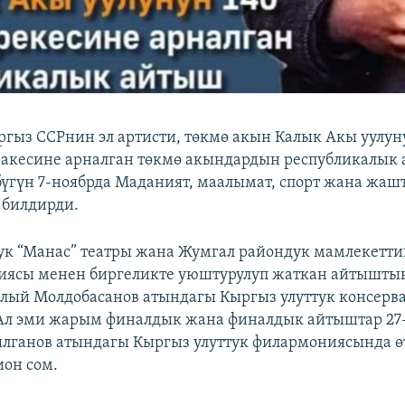
гыз ССРнин эл артисти, төкмө акын Калык Акы уулун
кесине арналган төкмө акындардын республикалык 
 бүгүн 7-ноябрда Маданият, маалымат, спорт жана жаш
 билдирди.
ук “Манас” театры жана Жумгал райондук мамлекетти
ясы менен биргеликте уюштурулуп жаткан айтыштын
алый Молдобасанов атындагы Кыргыз улуттук консерв
Ал эми жарым финалдык жана финалдык айтыштар 27
ылганов атындагы Кыргыз улуттук филармониясында өт
ион сом.