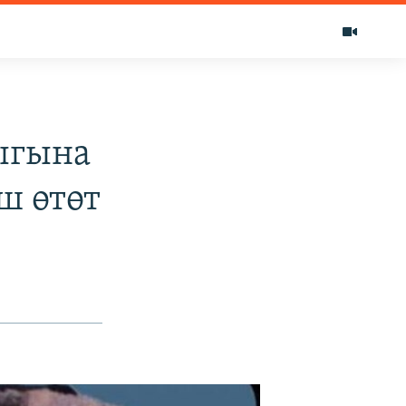
ыгына
ш өтөт