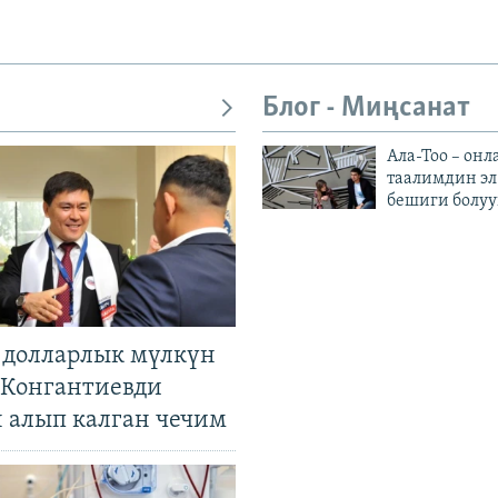
Блог - Миңсанат
Ала-Тоо – онл
таалимдин эл
бешиги болуу
н долларлык мүлкүн
. Конгантиевди
н алып калган чечим