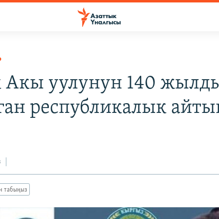
Р
 Акы уулунун 140 жылд
ган республикалык айты
з
ан табыңыз