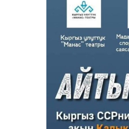
ЭЖЕ-СИҢДИЛЕР
АЗАТТЫК+
ЫҢГАЙСЫЗ СУРООЛОР