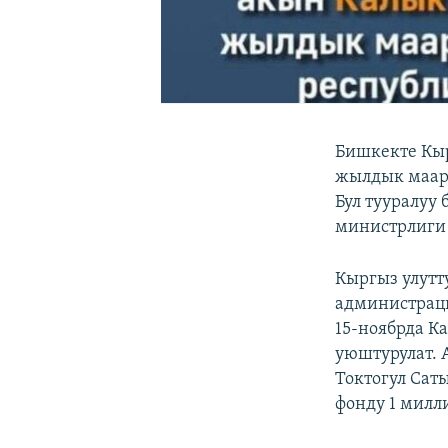
Бишкекте Кыр
жылдык маара
Бул тууралуу
министрлиги
Кыргыз улутт
администраци
15-ноябрда К
уюштурулат. 
Токтогул Сат
фонду 1 милл