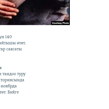
ун 140
айтышы өтөт.
тар саясаты
к
 тандоо туру
аториясында
-ноябрда
өт. Байге