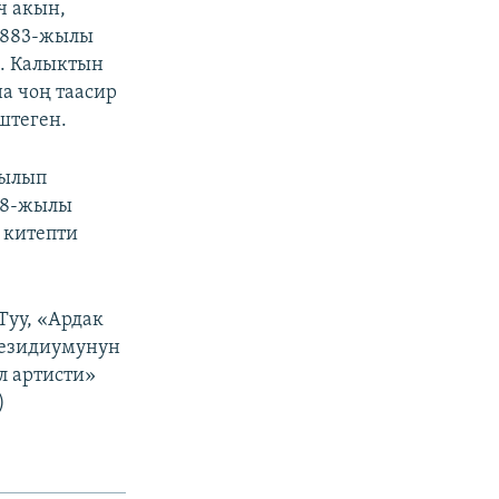
ч акын,
1883-жылы
н. Калыктын
а чоң таасир
штеген.
сылып
38-жылы
 китепти
Туу, «Ардак
резидиумунун
л артисти»
)