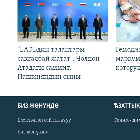
"ЕАЭБдин талаптары
Гемоди
сакталбай жатат". Чолпон-
маркум
Атадагы саммит,
котору
Пашиняндын сыны
БИЗ ЖӨНҮНДӨ
"АЗАТТЫ
Блоктолгон сайтты ачуу
Тилим - ди
Биз жөнүндө