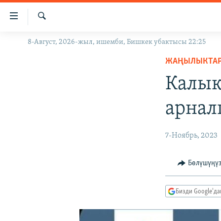
Линктер
Мазмунга
өтүңүз
Издөө
8-Август, 2026-жыл, ишемби, Бишкек убактысы 22:25
ЖАҢЫЛЫКТАР
Навигацияга
өтүңүз
ЖАҢЫЛЫКТА
КЫРГЫЗСТАН
Издөөгө
Калык
ДҮЙНӨ
КЫРГЫЗСТАН
салыңыз
УКРАИНА
САЯСАТ
ДҮЙНӨ
арнал
АТАЙЫН ИЛИКТӨӨ
ЭКОНОМИКА
БОРБОР АЗИЯ
ТВ ПРОГРАММАЛАР
МАДАНИЯТ
7-Ноябрь, 2023
ПОДКАСТ
БҮГҮН АЗАТТЫКТА
Бөлүшүңү
ӨЗГӨЧӨ ПИКИР
ЭКСПЕРТТЕР ТАЛДАЙТ
БИЗ ЖАНА ДҮЙНӨ
Бизди Google'д
ДАНИСТЕ