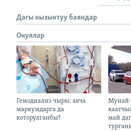
Дагы кызыктуу баяндар
Окуялар
Гемодиализ чыры: акча
Мунай 
маркумдарга да
каатчы
которулганбы?
май да
турган