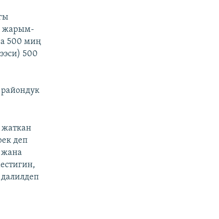
гы
ы жарым-
а 500 миң
ээси) 500
 райондук
 жаткан
рек деп
 жана
естигин,
 далилдеп