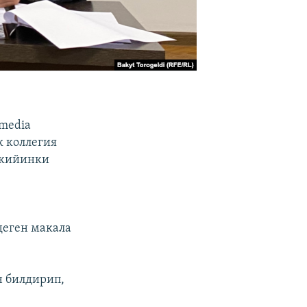
.media
к коллегия
 кийинки
деген макала
н билдирип,