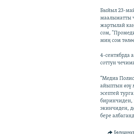
Быйыл 23-ма
маалыматты ч
жартылай ка
сом, "Промед
миң сом төлө
4-сентябрда 
соттун чечим
“Медиа Полис
айыптын өзү 
эсептей тург
биринчиден,
экинчиден, д
бере албаган
Бөлүшүңү