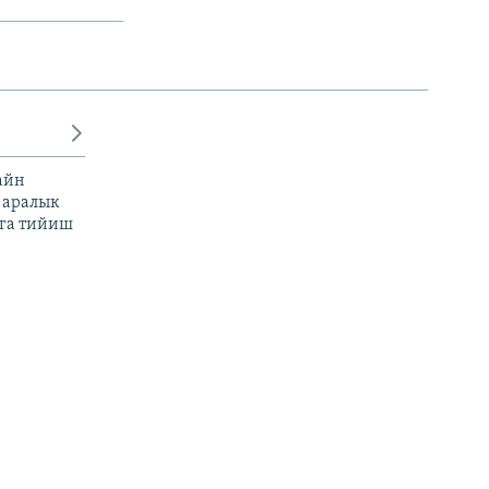
айн
 аралык
га тийиш