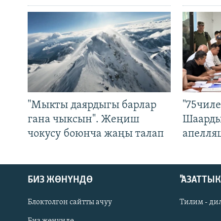
"Мыкты даярдыгы барлар
"75чиле
гана чыксын". Жеңиш
Шаарды
чокусу боюнча жаңы талап
апелля
БИЗ ЖӨНҮНДӨ
"АЗАТТЫ
Блоктолгон сайтты ачуу
Тилим - ди