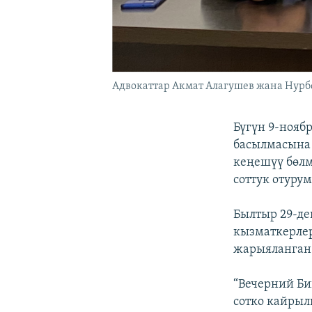
Адвокаттар Акмат Алагушев жана Нурб
Бүгүн 9-нояб
басылмасына 
кеңешүү бөл
соттук отуру
Былтыр 29-де
кызматкерлер
жарыяланган
“Вечерний Би
сотко кайрыл