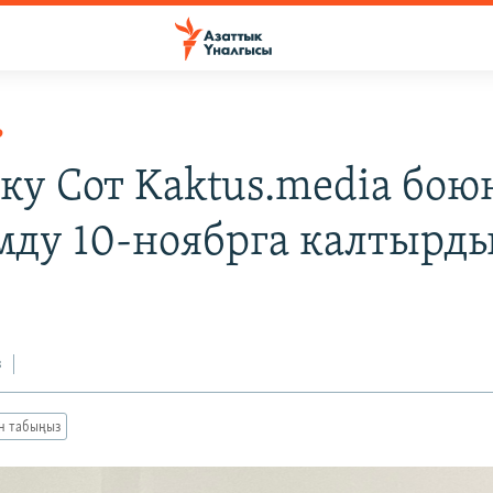
Р
ку Сот Kaktus.media бою
мду 10-ноябрга калтырд
з
ан табыңыз