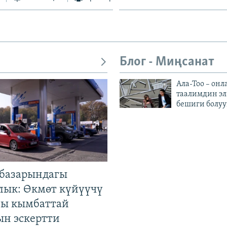
Блог - Миңсанат
Ала-Тоо – онл
таалимдин эл
бешиги болуу
базарындагы
лык: Өкмөт күйүүчү
гы кымбаттай
ын эскертти