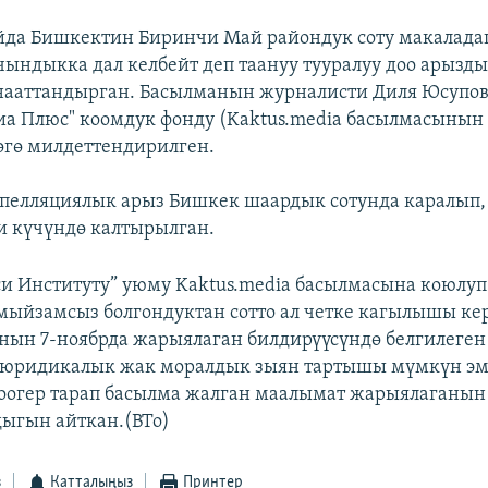
йда Бишкектин Биринчи Май райондук соту макалада
ындыкка дал келбейт деп таануу тууралуу доо арызд
нааттандырган. Басылманын журналисти Диля Юсупов
иа Плюс" коомдук фонду (Kaktus.media басылмасынын 
өгө милдеттендирилген.
апелляциялык арыз Бишкек шаардык сотунда каралып,
и күчүндө калтырылган.
и Институту” уюму Kaktus.media басылмасына коюлуп
мыйзамсыз болгондуктан сотто ал четке кагылышы ке
анын 7-ноябрда жарыялаган билдирүүсүндө белгилеген
 юридикалык жак моралдык зыян тартышы мүмкүн эм
оогер тарап басылма жалган маалымат жарыялаганын
дыгын айткан.(BTo)
з
Катталыңыз
Принтер