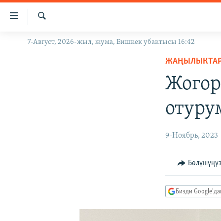
Линктер
Мазмунга
өтүңүз
Издөө
7-Август, 2026-жыл, жума, Бишкек убактысы 16:42
ЖАҢЫЛЫКТАР
Навигацияга
өтүңүз
ЖАҢЫЛЫКТА
КЫРГЫЗСТАН
Издөөгө
Жогор
ДҮЙНӨ
КЫРГЫЗСТАН
салыңыз
УКРАИНА
САЯСАТ
ДҮЙНӨ
отуру
АТАЙЫН ИЛИКТӨӨ
ЭКОНОМИКА
БОРБОР АЗИЯ
ТВ ПРОГРАММАЛАР
МАДАНИЯТ
9-Ноябрь, 2023
ПОДКАСТ
БҮГҮН АЗАТТЫКТА
Бөлүшүңү
ӨЗГӨЧӨ ПИКИР
ЭКСПЕРТТЕР ТАЛДАЙТ
БИЗ ЖАНА ДҮЙНӨ
Бизди Google'д
ДАНИСТЕ