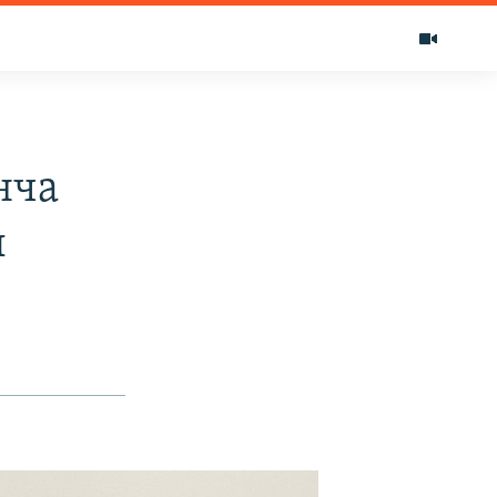
нча
ы