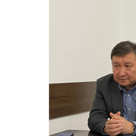
ЭЖЕ-СИҢДИЛЕР
АЗАТТЫК+
ЫҢГАЙСЫЗ СУРООЛОР