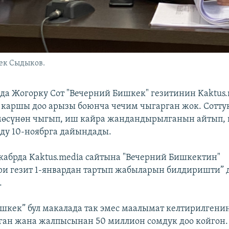
ек Сыдыков.
рда Жогорку Сот "Вечерний Бишкек" гезитинин Kaktus
каршы доо арызы боюнча чечим чыгарган жок. Сотту
мөсүнөн чыгып, иш кайра жандандырылганын айтып,
мду 10-ноябрга дайындады.
кабрда Kaktus.media сайтына "Вечерний Бишкектин"
и гезит 1-январдан тартып жабыларын билдиришти” 
.
шкек” бул макалада так эмес маалымат келтирилгени
ган жана жалпысынан 50 миллион сомдук доо койгон.