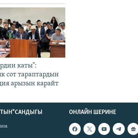
рдин каты":
к сот тараптардын
ция арызын карайт
КТЫН" САНДЫГЫ
ОНЛАЙН ШЕРИНЕ
лим