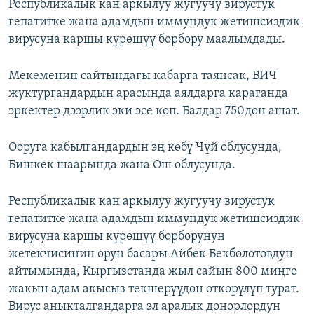
Республикалык кан аркылуу жугуучу вирустук
гепатитке жана адамдын иммундук жетишсиздик
вирусуна каршы күрөшүү борбору маалымдады.
Мекеменин сайтындагы кабарга таянсак, ВИЧ
жуктургандардын арасында аялдарга караганда
эркектер дээрлик эки эсе көп. Балдар 750дөн ашат.
Ооруга кабылгандардын эң көбү Чүй облусунда,
Бишкек шаарында жана Ош облусунда.
Республикалык кан аркылуу жугуучу вирустук
гепатитке жана адамдын иммундук жетишсиздик
вирусуна каршы күрөшүү борборунун
жетекчисинин орун басары Айбек Бекболотовдун
айтымында, Кыргызстанда жыл сайын 800 миңге
жакын адам акысыз текшерүүдөн өткөрүлүп турат.
Вирус аныкталгандарга эл аралык донорлордун