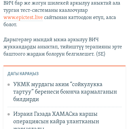
ВИЧ бар же жогун шилекей аркылуу аныктай ала
турган тест-системаны каалоочулар
www.epictest.live
сайтынан каттоодон өтүп, алса
болот.
Дарыгерлер мындай ыкма аркылуу ВИЧ
жуккандарды аныктап, тийиштүү терапияны эрте
баштоого жардам болорун белгилешет. (SE)
ДАГЫ КАРАҢЫЗ
УКМК мурдагы аким “сойкулукка
тартуу” беренеси боюнча кармалганын
билдирди
Израил Газада ХАМАСка каршы
операциясын кайра улантканын