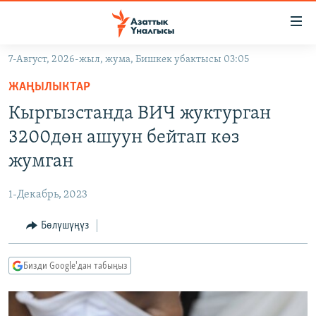
Линктер
Мазмунга
өтүңүз
7-Август, 2026-жыл, жума, Бишкек убактысы 03:05
Навигацияга
ЖАҢЫЛЫКТАР
өтүңүз
ЖАҢЫЛЫКТАР
КЫРГЫЗСТАН
Издөөгө
Кыргызстанда ВИЧ жуктурган
салыңыз
ДҮЙНӨ
КЫРГЫЗСТАН
3200дөн ашуун бейтап көз
УКРАИНА
САЯСАТ
ДҮЙНӨ
жумган
АТАЙЫН ИЛИКТӨӨ
ЭКОНОМИКА
БОРБОР АЗИЯ
1-Декабрь, 2023
ТВ ПРОГРАММАЛАР
МАДАНИЯТ
Бөлүшүңүз
ПОДКАСТ
БҮГҮН АЗАТТЫКТА
ӨЗГӨЧӨ ПИКИР
ЭКСПЕРТТЕР ТАЛДАЙТ
Бизди Google'дан табыңыз
БИЗ ЖАНА ДҮЙНӨ
Русский
ДАНИСТЕ