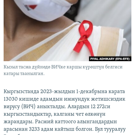
ОНЛАЙН ШЕРИНЕ
ЭЖЕ-СИҢДИЛЕР
АЗАТТЫК+
ЫҢГАЙСЫЗ СУРООЛОР
ЭЕ/АРнун бардык сайттары
Кызыл тасма дүйнөдө ВИЧке каршы күрөштүн белгиси
катары таанылган.
Кыргызстанда 2023-жылдын 1-декабрына карата
13030 кишиде адамдын иммундук жетишсиздик
вирусу (ВИЧ) аныкталды. Алардын 12 272си
кыргызстандыктар, калганы чет өлкөнүн
жарандары. Расмий каттоого алынгандардын
арасынан 3233 адам кайтыш болгон. Бул тууралуу