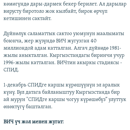
көмөгүндө дары-дармек бекер берилет. Ал дарылар
вирусту биротоло жок кылбайт, бирок өрчүп
кетишинен сактайт.
Дүйнөлүк саламаттык сактоо уюмунун маалыматы
боюнча, жер жүзүндө ВИЧ жугузган 40
миллиондой адам катталган. Алгач дүйнөдө 1981-
жылы аныкталган. Кыргызстандагы биринчи учур
1996-жылы катталган. ВИЧтин акыркы стадиясы -
СПИД.
1-декабрь СПИДге каршы күрөшүүнүн эл аралык
күнү. Бул датага байланыштуу Кыргызстанда бир
ай мурун "СПИДге каршы чогуу күрөшөбүз” улуттук
өнөктүгү башталган.
ВИЧ үч жол менен жугат: