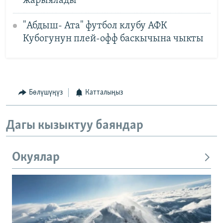
жарыялады
"Абдыш- Ата" футбол клубу АФК
Кубогунун плей-офф баскычына чыкты
Бөлүшүңүз
Катталыңыз
Дагы кызыктуу баяндар
Окуялар