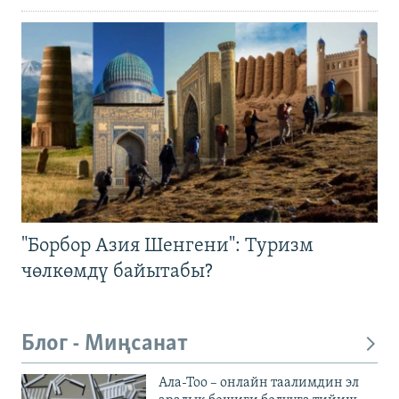
"Борбор Азия Шенгени": Туризм
чөлкөмдү байытабы?
Блог - Миңсанат
Ала-Тоо – онлайн таалимдин эл