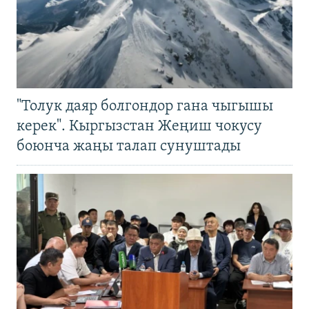
"Толук даяр болгондор гана чыгышы
керек". Кыргызстан Жеңиш чокусу
боюнча жаңы талап сунуштады