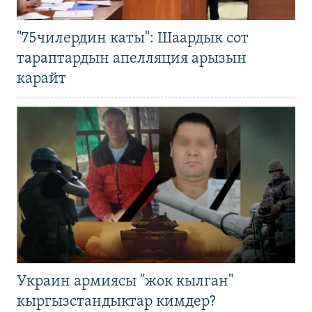
"75чилердин каты": Шаардык сот
тараптардын апелляция арызын
карайт
Украин армиясы "жок кылган"
кыргызстандыктар кимдер?