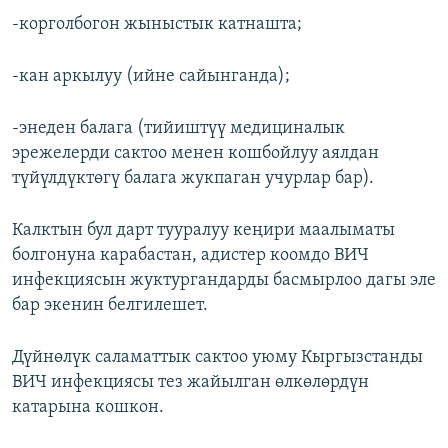
-корголбогон жыныстык катнашта;
-кан аркылуу (ийне сайынганда);
-энеден балага (тийиштүү медициналык
эрежелерди сактоо менен кошбойлуу аялдан
түйүлдүктөгү балага жукпаган учурлар бар).
Калктын бул дарт тууралуу кеңири маалыматы
болгонуна карабастан, адистер коомдо ВИЧ
инфекциясын жуктургандарды басмырлоо дагы эле
бар экенин белгилешет.
Дүйнөлүк саламаттык сактоо уюму Кыргызстанды
ВИЧ инфекциясы тез жайылган өлкөлөрдүн
катарына кошкон.