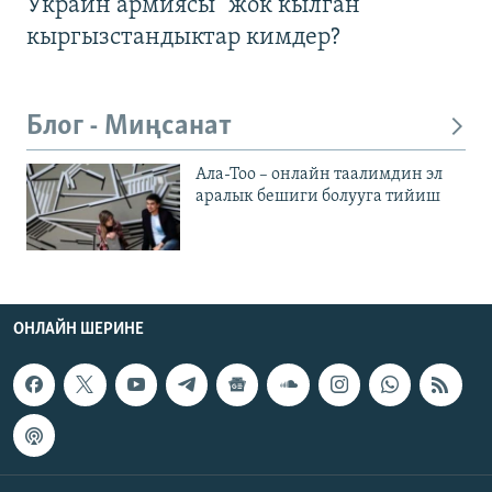
Украин армиясы "жок кылган"
кыргызстандыктар кимдер?
Блог - Миңсанат
Ала-Тоо – онлайн таалимдин эл
аралык бешиги болууга тийиш
ОНЛАЙН ШЕРИНЕ