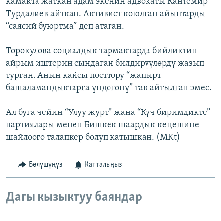
камакта жаткан адам экенин адвокаты Кантемир
Турдалиев айткан. Активист коюлган айыптарды
“саясий буюртма” деп атаган.
Төрөкулова социалдык тармактарда бийликтин
айрым иштерин сындаган билдирүүлөрдү жазып
турган. Анын кайсы посттору “жапырт
башаламандыктарга үндөгөнү” так айтылган эмес.
Ал буга чейин “Улуу журт” жана “Күч биримдикте”
партиялары менен Бишкек шаардык кеңешине
шайлоого талапкер болуп катышкан. (MKt)
Бөлүшүңүз
Катталыңыз
Дагы кызыктуу баяндар