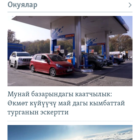
Окуялар
Мунай базарындагы каатчылык:
Өкмөт күйүүчү май дагы кымбаттай
турганын эскертти