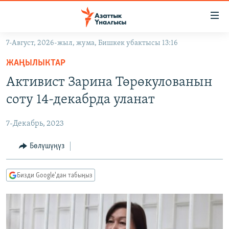
Линктер
Мазмунга
өтүңүз
7-Август, 2026-жыл, жума, Бишкек убактысы 13:16
Навигацияга
ЖАҢЫЛЫКТАР
өтүңүз
ЖАҢЫЛЫКТАР
КЫРГЫЗСТАН
Издөөгө
Активист Зарина Төрөкулованын
салыңыз
ДҮЙНӨ
КЫРГЫЗСТАН
соту 14-декабрда уланат
УКРАИНА
САЯСАТ
ДҮЙНӨ
7-Декабрь, 2023
АТАЙЫН ИЛИКТӨӨ
ЭКОНОМИКА
БОРБОР АЗИЯ
ТВ ПРОГРАММАЛАР
Бөлүшүңүз
МАДАНИЯТ
ПОДКАСТ
БҮГҮН АЗАТТЫКТА
Бизди Google'дан табыңыз
ӨЗГӨЧӨ ПИКИР
ЭКСПЕРТТЕР ТАЛДАЙТ
БИЗ ЖАНА ДҮЙНӨ
Русский
ДАНИСТЕ