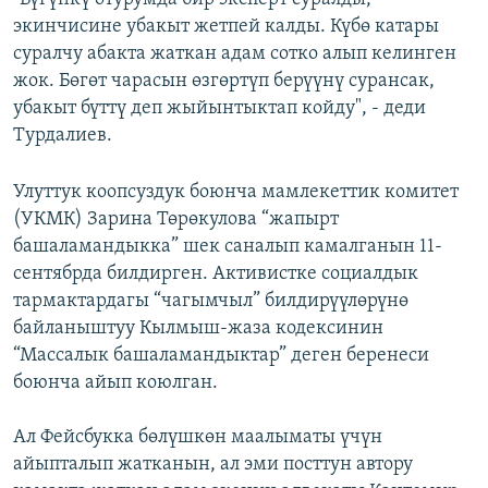
экинчисине убакыт жетпей калды. Күбө катары
суралчу абакта жаткан адам сотко алып келинген
жок. Бөгөт чарасын өзгөртүп берүүнү сурансак,
убакыт бүттү деп жыйынтыктап койду", - деди
Турдалиев.
Улуттук коопсуздук боюнча мамлекеттик комитет
(УКМК) Зарина Төрөкулова “жапырт
башаламандыкка” шек саналып камалганын 11-
сентябрда билдирген. Активистке социалдык
тармактардагы “чагымчыл” билдирүүлөрүнө
байланыштуу Кылмыш-жаза кодексинин
“Массалык башаламандыктар” деген беренеси
боюнча айып коюлган.
Ал Фейсбукка бөлүшкөн маалыматы үчүн
айыпталып жатканын, ал эми посттун автору