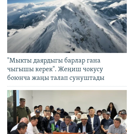
"Мыкты даярдыгы барлар гана
чыгышы керек". Жеңиш чокусу
боюнча жаңы талап сунуштады