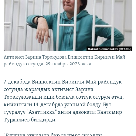
ОНЛАЙН ШЕРИНЕ
ЭЖЕ-СИҢДИЛЕР
АЗАТТЫК+
ЫҢГАЙСЫЗ СУРООЛОР
ЭЕ/АРнун бардык сайттары
Активист Зарина Төрөкулова Бишкектин Биринчи Май
райондук сотунда. 29-ноябрь, 2023-жыл.
7-декабрда Бишкектин Биринчи Май райондук
сотунда жарандык активист Зарина
Төрөкулованын иши боюнча соттук отурум өтүп,
кийинкиси 14-декабрда уланмай болду. Бул
тууралуу "Азаттыкка" анын адвокаты Кантемир
Турдалиев билдирди.
"Бүгүнкү отурумда бир эксперт суралды,