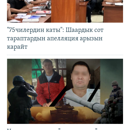
"75чилердин каты": Шаардык сот
тараптардын апелляция арызын
карайт