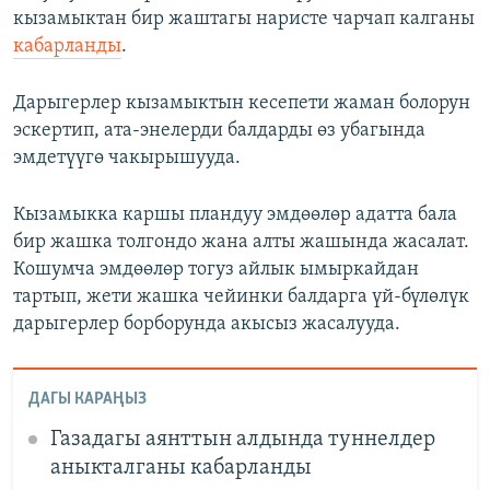
кызамыктан бир жаштагы наристе чарчап калганы
кабарланды
.
Дарыгерлер кызамыктын кесепети жаман болорун
эскертип, ата-энелерди балдарды өз убагында
эмдетүүгө чакырышууда.
Кызамыкка каршы пландуу эмдөөлөр адатта бала
бир жашка толгондо жана алты жашында жасалат.
Кошумча эмдөөлөр тогуз айлык ымыркайдан
тартып, жети жашка чейинки балдарга үй-бүлөлүк
дарыгерлер борборунда акысыз жасалууда.
ДАГЫ КАРАҢЫЗ
Газадагы аянттын алдында туннелдер
аныкталганы кабарланды