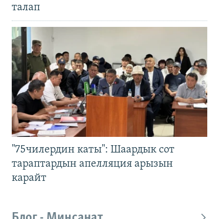
талап
"75чилердин каты": Шаардык сот
тараптардын апелляция арызын
карайт
Блог - Миңсанат