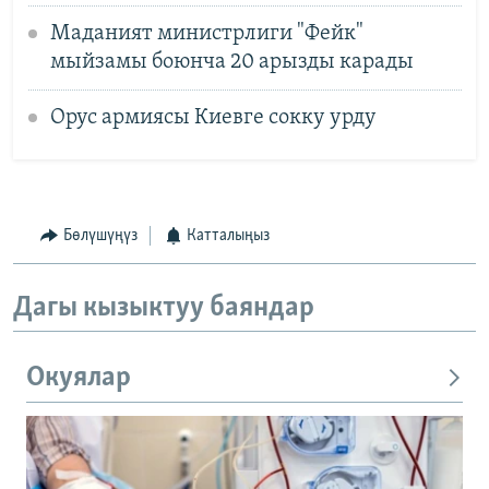
Маданият министрлиги "Фейк"
мыйзамы боюнча 20 арызды карады
Орус армиясы Киевге сокку урду
Бөлүшүңүз
Катталыңыз
Дагы кызыктуу баяндар
Окуялар