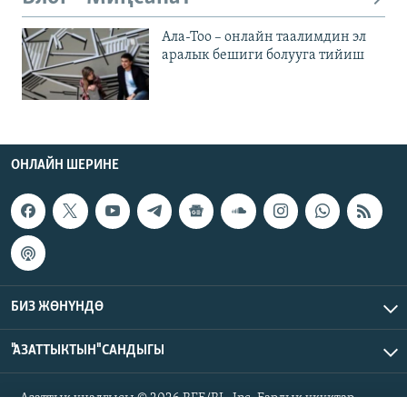
Ала-Тоо – онлайн таалимдин эл
аралык бешиги болууга тийиш
ОНЛАЙН ШЕРИНЕ
БИЗ ЖӨНҮНДӨ
"АЗАТТЫКТЫН" САНДЫГЫ
Азаттык үналгысы © 2026 RFE/RL, Inc. Бардык укуктар