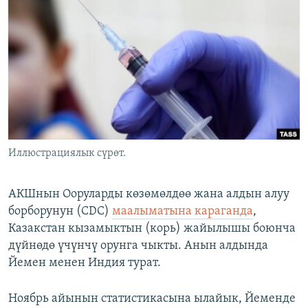
ОНЛАЙН ШЕРИНЕ
ЭЖЕ-СИҢДИЛЕР
АЗАТТЫК+
ЫҢГАЙСЫЗ СУРООЛОР
ЭЕ/АРнун бардык сайттары
Иллюстрациялык сүрөт.
АКШнын Ооруларды көзөмөлдөө жана алдын алуу
борборунун (CDC)
маалыматына караганда
,
Казакстан кызамыктын (корь) жайылышы боюнча
дүйнөдө үчүнчү орунга чыкты. Анын алдында
Йемен менен Индия турат.
Ноябрь айынын статистикасына ылайык, Йеменде