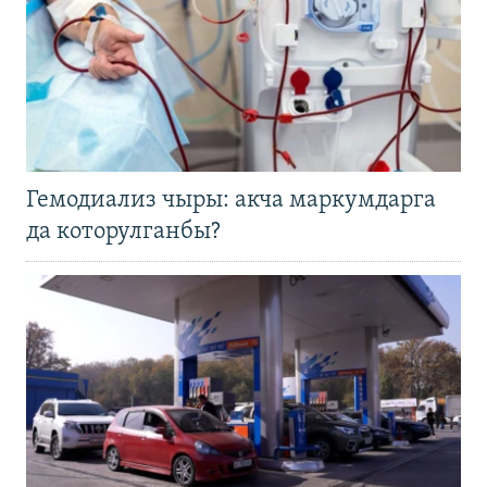
Гемодиализ чыры: акча маркумдарга
да которулганбы?