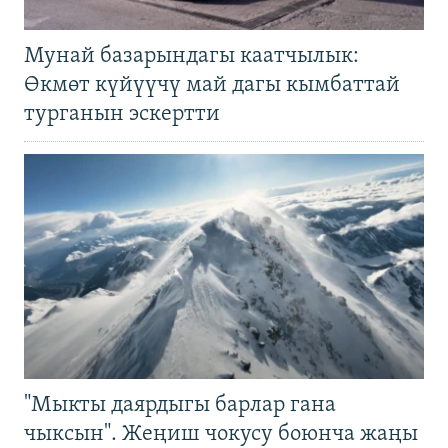
Мунай базарындагы каатчылык:
Өкмөт күйүүчү май дагы кымбаттай
турганын эскертти
"Мыкты даярдыгы барлар гана
чыксын". Жеңиш чокусу боюнча жаңы