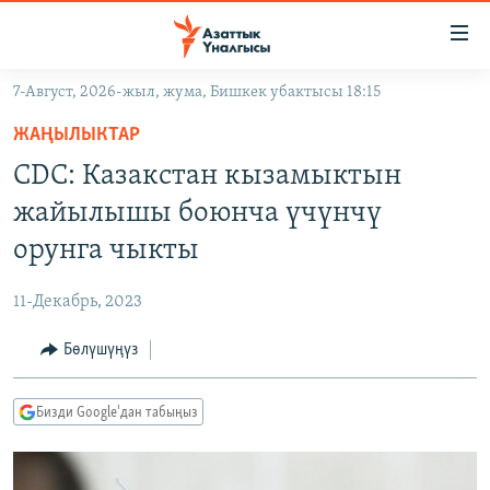
Линктер
Мазмунга
өтүңүз
7-Август, 2026-жыл, жума, Бишкек убактысы 18:15
Навигацияга
ЖАҢЫЛЫКТАР
өтүңүз
ЖАҢЫЛЫКТАР
КЫРГЫЗСТАН
Издөөгө
CDC: Казакстан кызамыктын
салыңыз
ДҮЙНӨ
КЫРГЫЗСТАН
жайылышы боюнча үчүнчү
УКРАИНА
САЯСАТ
ДҮЙНӨ
орунга чыкты
АТАЙЫН ИЛИКТӨӨ
ЭКОНОМИКА
БОРБОР АЗИЯ
11-Декабрь, 2023
ТВ ПРОГРАММАЛАР
МАДАНИЯТ
Бөлүшүңүз
ПОДКАСТ
БҮГҮН АЗАТТЫКТА
ӨЗГӨЧӨ ПИКИР
ЭКСПЕРТТЕР ТАЛДАЙТ
Бизди Google'дан табыңыз
БИЗ ЖАНА ДҮЙНӨ
Русский
ДАНИСТЕ