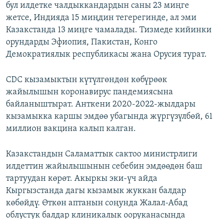
бул илдетке чалдыккандардын саны 23 миңге
жетсе, Индияда 15 миңдин тегерегинде, ал эми
Казакстанда 13 миңге чамалады. Тизмеде кийинки
орундарды Эфиопия, Пакистан, Конго
Демократиялык республикасы жана Орусия турат.
CDC кызамыктын күтүлгөндөн көбүрөөк
жайылышын коронавирус пандемиясына
байланыштырат. Анткени 2020-2022-жылдары
кызамыкка каршы эмдөө убагында жүргүзүлбөй, 61
миллион вакцина калып калган.
Казакстандын Саламаттык сактоо министрлиги
илдеттин жайылышынын себебин эмдөөдөн баш
тартуудан көрөт. Акыркы эки-үч айда
Кыргызстанда дагы кызамык жуккан балдар
көбөйдү. Өткөн аптанын соңунда Жалал-Абад
облустук балдар клиникалык ооруканасында