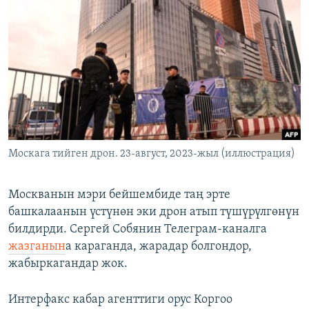
ОНЛАЙН ШЕРИНЕ
ЭЖЕ-СИҢДИЛЕР
АЗАТТЫК+
ЫҢГАЙСЫЗ СУРООЛОР
ЭЕ/АРнун бардык сайттары
Москага тийген дрон. 23-август, 2023-жыл (иллюстрация)
Москванын мэри бейшембиде таң эрте
башкалаанын үстүнөн эки дрон атып түшүрүлгөнүн
билдирди. Сергей Собянин Телеграм-каналга
жазганын
а караганда, жарадар болгондор,
жабыркагандар жок.
Интерфакс кабар агенттиги орус Коргоо