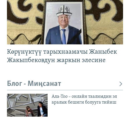
Көрүнүктүү тарыхнаамачы Жаныбек
Жакыпбековдун жаркын элесине
Блог - Миңсанат
Ала-Тоо – онлайн таалимдин эл
аралык бешиги болууга тийиш