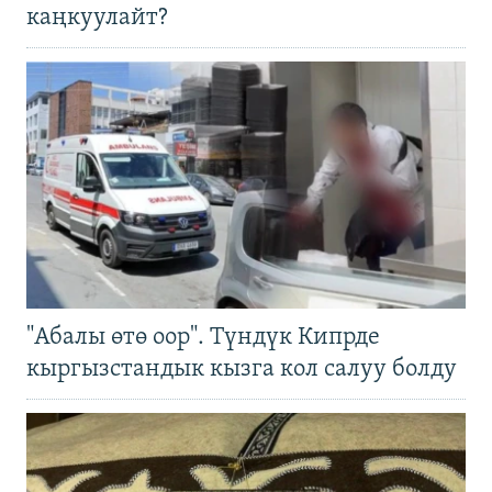
каңкуулайт?
"Абалы өтө оор". Түндүк Кипрде
кыргызстандык кызга кол салуу болду