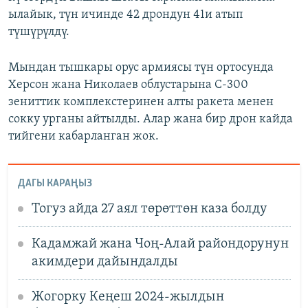
ылайык, түн ичинде 42 дрондун 41и атып
түшүрүлдү.
Мындан тышкары орус армиясы түн ортосунда
Херсон жана Николаев облустарына С-300
зениттик комплекстеринен алты ракета менен
сокку урганы айтылды. Алар жана бир дрон кайда
тийгени кабарланган жок.
ДАГЫ КАРАҢЫЗ
Тогуз айда 27 аял төрөттөн каза болду
Кадамжай жана Чоң-Алай райондорунун
акимдери дайындалды
Жогорку Кеңеш 2024-жылдын