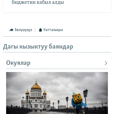
бюджетин кабыл алды
Бөлүшүңүз
Катталыңыз
Дагы кызыктуу баяндар
Окуялар