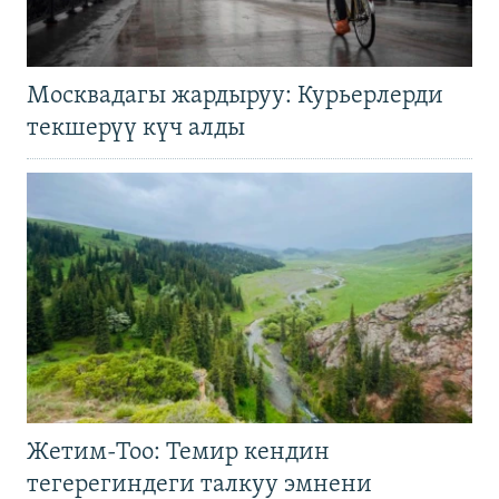
Москвадагы жардыруу: Курьерлерди
текшерүү күч алды
Жетим-Тоо: Темир кендин
тегерегиндеги талкуу эмнени