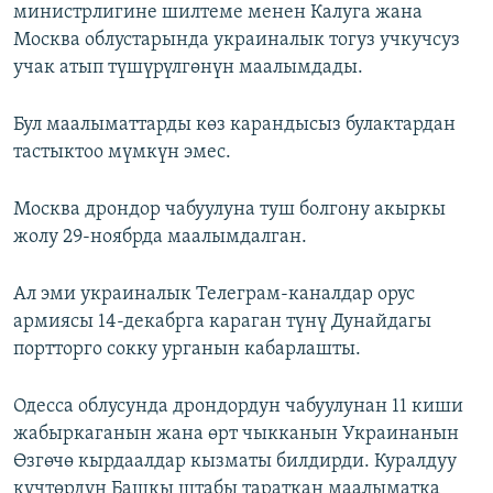
министрлигине шилтеме менен Калуга жана
Москва облустарында украиналык тогуз учкучсуз
учак атып түшүрүлгөнүн маалымдады.
Бул маалыматтарды көз карандысыз булактардан
тастыктоо мүмкүн эмес.
Москва дрондор чабуулуна туш болгону акыркы
жолу 29-ноябрда маалымдалган.
Ал эми украиналык Телеграм-каналдар орус
армиясы 14-декабрга караган түнү Дунайдагы
портторго сокку урганын кабарлашты.
Одесса облусунда дрондордун чабуулунан 11 киши
жабыркаганын жана өрт чыкканын Украинанын
Өзгөчө кырдаалдар кызматы билдирди. Куралдуу
күчтөрдүн Башкы штабы тараткан маалыматка