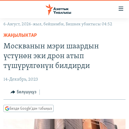
Линктер
Мазмунга
өтүңүз
6-Август, 2026-жыл, бейшемби, Бишкек убактысы 04:52
Навигацияга
ЖАҢЫЛЫКТАР
өтүңүз
ЖАҢЫЛЫКТАР
КЫРГЫЗСТАН
Издөөгө
Москванын мэри шаардын
салыңыз
ДҮЙНӨ
КЫРГЫЗСТАН
үстүнөн эки дрон атып
УКРАИНА
САЯСАТ
ДҮЙНӨ
түшүрүлгөнүн билдирди
АТАЙЫН ИЛИКТӨӨ
ЭКОНОМИКА
БОРБОР АЗИЯ
14-Декабрь, 2023
ТВ ПРОГРАММАЛАР
МАДАНИЯТ
Бөлүшүңүз
ПОДКАСТ
БҮГҮН АЗАТТЫКТА
ӨЗГӨЧӨ ПИКИР
ЭКСПЕРТТЕР ТАЛДАЙТ
Бизди Google'дан табыңыз
БИЗ ЖАНА ДҮЙНӨ
Русский
ДАНИСТЕ