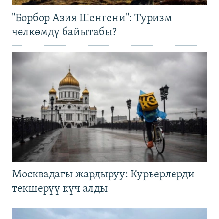
"Борбор Азия Шенгени": Туризм
чөлкөмдү байытабы?
Москвадагы жардыруу: Курьерлерди
текшерүү күч алды