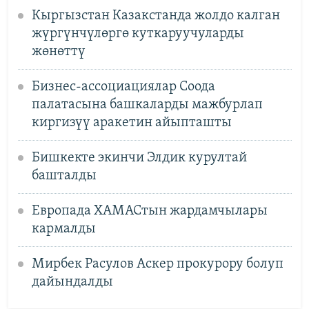
Кыргызстан Казакстанда жолдо калган
жүргүнчүлөргө куткаруучуларды
жөнөттү
Бизнес-ассоциациялар Соода
палатасына башкаларды мажбурлап
киргизүү аракетин айыпташты
Бишкекте экинчи Элдик курултай
башталды
Европада ХАМАСтын жардамчылары
кармалды
Мирбек Расулов Аскер прокурору болуп
дайындалды