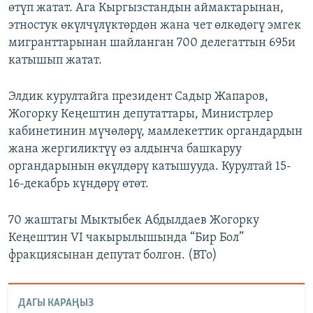
өтүп жатат. Ага Кыргызстандын аймактарынан,
этностук өкүлчүлүктөрдөн жана чет өлкөдөгү эмгек
мигранттарынан шайланган 700 делегаттын 695и
катышып жатат.
Элдик курултайга президент Садыр Жапаров,
Жогорку Кеңештин депутаттары, Министрлер
кабинетинин мүчөлөрү, мамлекеттик органдардын
жана жергиликтүү өз алдынча башкаруу
органдарынын өкүлдөрү катышууда. Курултай 15-
16-декабрь күндөрү өтөт.
70 жаштагы Мыктыбек Абдылдаев Жогорку
Кеңештин VI чакырылышында “Бир Бол”
фракциясынан депутат болгон. (BTo)
ДАГЫ КАРАҢЫЗ