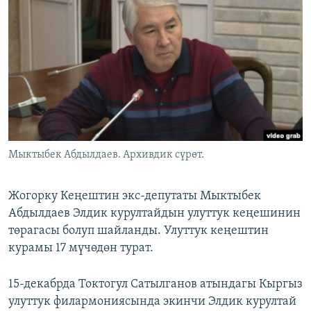
ОНЛАЙН ШЕРИНЕ
ЭЖЕ-СИҢДИЛЕР
АЗАТТЫК+
ЫҢГАЙСЫЗ СУРООЛОР
ЭЕ/АРнун бардык сайттары
Мыктыбек Абдылдаев. Архивдик сүрөт.
Жогорку Кеңештин экс-депутаты Мыктыбек
Абдылдаев Элдик курултайдын улуттук кеңешинин
төрагасы болуп шайланды. Улуттук кеңештин
курамы 17 мүчөдөн турат.
15-декабрда Токтогул Сатылганов атындагы Кыргыз
улуттук филармониясында экинчи Элдик курултай