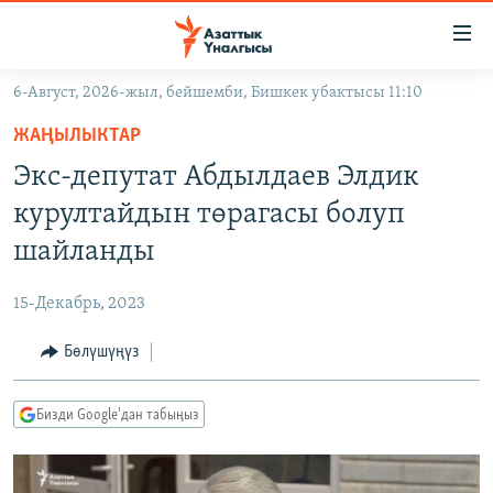
Линктер
Мазмунга
өтүңүз
6-Август, 2026-жыл, бейшемби, Бишкек убактысы 11:10
Навигацияга
ЖАҢЫЛЫКТАР
өтүңүз
ЖАҢЫЛЫКТАР
КЫРГЫЗСТАН
Издөөгө
Экс-депутат Абдылдаев Элдик
салыңыз
ДҮЙНӨ
КЫРГЫЗСТАН
курултайдын төрагасы болуп
УКРАИНА
САЯСАТ
ДҮЙНӨ
шайланды
АТАЙЫН ИЛИКТӨӨ
ЭКОНОМИКА
БОРБОР АЗИЯ
15-Декабрь, 2023
ТВ ПРОГРАММАЛАР
МАДАНИЯТ
Бөлүшүңүз
ПОДКАСТ
БҮГҮН АЗАТТЫКТА
ӨЗГӨЧӨ ПИКИР
ЭКСПЕРТТЕР ТАЛДАЙТ
Бизди Google'дан табыңыз
БИЗ ЖАНА ДҮЙНӨ
Русский
ДАНИСТЕ