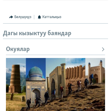
Бөлүшүңүз
Катталыңыз
Дагы кызыктуу баяндар
Окуялар