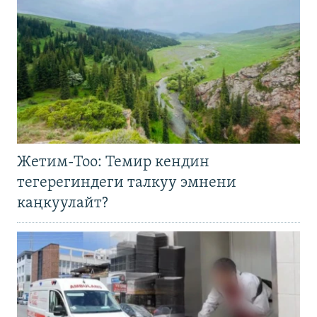
Жетим-Тоо: Темир кендин
тегерегиндеги талкуу эмнени
каңкуулайт?