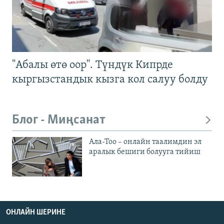
"Абалы өтө оор". Түндүк Кипрде
кыргызстандык кызга кол салуу болду
Блог - Миңсанат
Ала-Тоо – онлайн таалимдин эл
аралык бешиги болууга тийиш
ОНЛАЙН ШЕРИНЕ