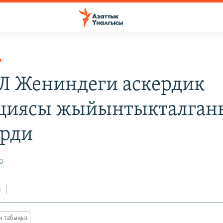
Р
 Жениндеги аскердик
циясы жыйынтыкталган
рди
3
з
ан табыңыз