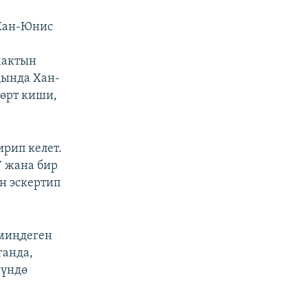
 Хан-Юнис
мактын
ңында Хан-
төрт киши,
рип келет.
У жана бир
н эскертип
 миңдеген
ганда,
гүндө