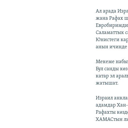
Ал арада Изр
жана Рафах 
Евробиримдик
Саламаттык с
Юнистеги кар
анын ичинде 
Мекеме набыт
Бул санды кө
катар эл ара
жатышат.
Израил анкла
адамдар Хан-
Рафахты көзд
ХАМАСтын л