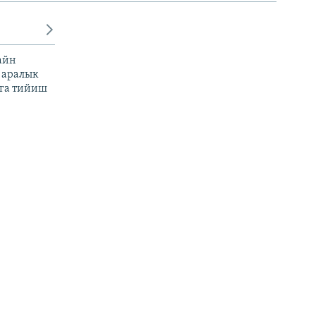
айн
 аралык
га тийиш