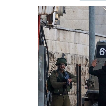
ЭЖЕ-СИҢДИЛЕР
АЗАТТЫК+
ЫҢГАЙСЫЗ СУРООЛОР