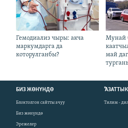
Гемодиализ чыры: акча
Мунай 
маркумдарга да
каатчы
которулганбы?
май да
турган
БИЗ ЖӨНҮНДӨ
"АЗАТТЫ
Блоктолгон сайтты ачуу
Тилим - ди
Биз жөнүндө
Русский
Эрежелер