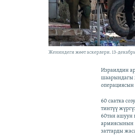
Жениндеги жөөт аскерлери. 13-декабрь
Израилдин а
шаарындагы 
операциясын
60 саатка со
тинтүү жүргү
60тан ашуун 
армиясынын б
заттарды жас