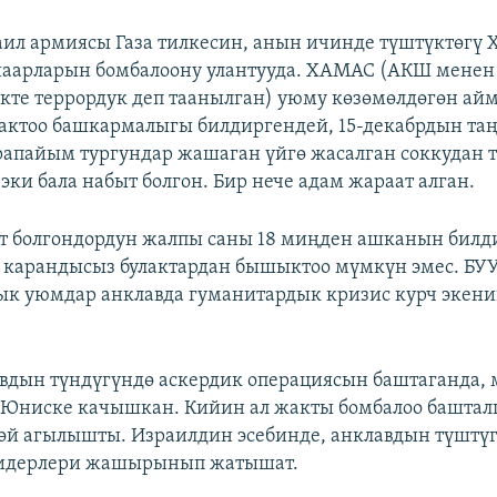
аил армиясы Газа тилкесин, анын ичинде түштүктөгү
шаарларын бомбалоону улантууда. ХАМАС (АКШ менен
те террордук деп таанылган) уюму көзөмөлдөгөн ай
актоо башкармалыгы билдиргендей, 15-декабрдын та
апайым тургундар жашаган үйгө жасалган соккудан 
эки бала набыт болгон. Бир нече адам жараат алган.
 болгондордун жалпы саны 18 миңден ашканын билди
з карандысыз булактардан бышыктоо мүмкүн эмес. БУ
лык уюмдар анклавда гуманитардык кризис курч экени
вдын түндүгүндө аскердик операциясын баштаганда,
Юниске качышкан. Кийин ал жакты бомбалоо баштал
өй агылышты. Израилдин эсебинде, анклавдын түштү
идерлери жашырынып жатышат.