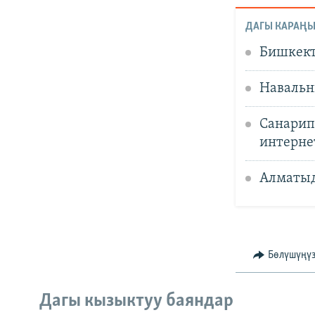
ДАГЫ КАРАҢЫ
Бишкект
Навальн
Санарип
интерне
Алматыд
Бөлүшүңү
Дагы кызыктуу баяндар