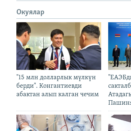
Окуялар
"15 млн долларлык мүлкүн
"ЕАЭБд
берди". Конгантиевди
сакталб
абактан алып калган чечим
Атадаг
Пашин