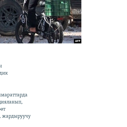
н
дик
имараттарда
цияланып,
өөт
, жардыруучу