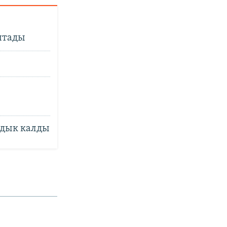
птады
ндык калды