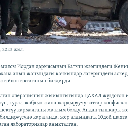
, 2023-жыл.
рмиясы Иордан дарыясынын Батыш жээгиндеги Жени
жана анын жанындагы качкындар лагериндеги аскер
 жыйынтыктаганын билдирди.
зулган операциянын жыйынтыгында ЦАХАЛ жүздөгөн 
зүп, курал-жабдык жана жардыруучу заттар конфиска
шектүү кармалганы маалым болду. Андан тышкары ж
илдирүүсүнө караганда, жер алдындагы 10дой шахта
аган лабораториялар аныкталган.