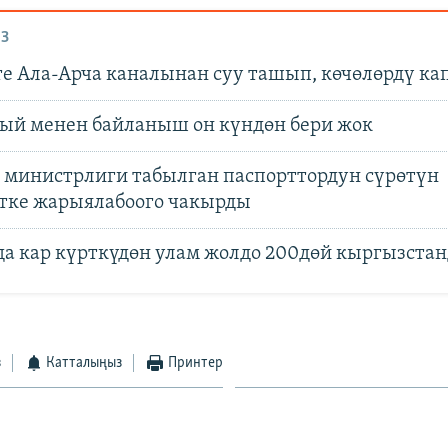
З
е Ала-Арча каналынан суу ташып, көчөлөрдү ка
ый менен байланыш он күндөн бери жок
 министрлиги табылган паспорттордун cүрөтүн
тке жарыялабоого чакырды
а кар күрткүдөн улам жолдо 200дөй кыргызста
з
Катталыңыз
Принтер