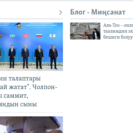
Блог - Миңсанат
Ала-Тоо – онл
таалимдин эл
бешиги болуу
ин талаптары
ай жатат". Чолпон-
ы саммит,
яндын сыны