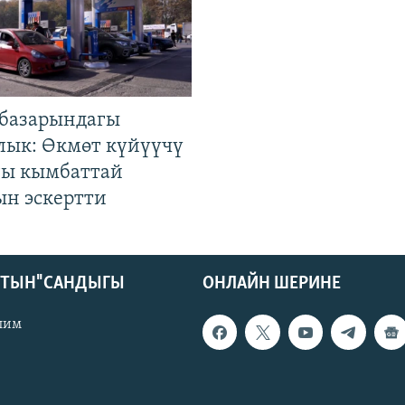
базарындагы
лык: Өкмөт күйүүчү
гы кымбаттай
ын эскертти
КТЫН" САНДЫГЫ
ОНЛАЙН ШЕРИНЕ
лим