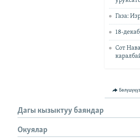
уруксат
Газа: Из
18-декаб
Сот Нав
каралба
Бөлүшүңү
Дагы кызыктуу баяндар
Окуялар