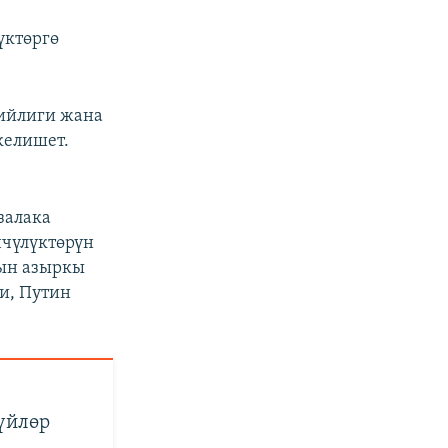
үктөргө
бийлиги жана
келишет.
залака
нчүлүктөрүн
тын азыркы
и, Путин
үйлөр