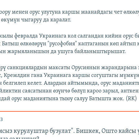
ору менен орус улутуна каршы маанайдагы чет өлкөл
 өкүмүн чыгаруу да каралат.
жылы февралда Украинага кол салгандан кийин орус 
 Батыш өлкөлөрүн "русофобия" каптаганын көп айтып 
ын жарыяланышын да ушуга байланыштырышат.
өрү санкциялардын максаты Орусиянын жарандарына 
с, Кремлдин гана Украинага каршы согуштагы мүмкү
н белгилеп келет. Алардын айтымында, орус мадания
йликтин саясатынан өзүнчө бөлүп кароо зарыл, анткен
дай орус маданиятына тыюу салуу Батышта жок. (RK)
З
сыз курулуштар бузулат". Бишкек, Ошто кайсы 