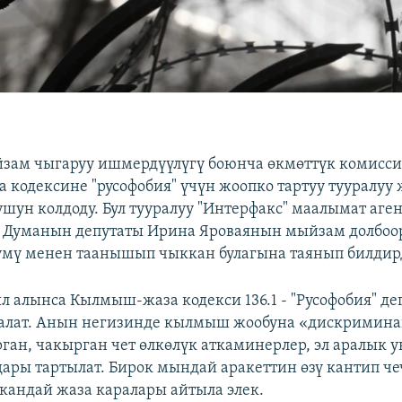
зам чыгаруу ишмердүүлүгү боюнча өкмөттүк комисси
кодексине "русофобия" үчүн жоопко тартуу тууралуу
ушун колдоду. Бул тууралуу "Интерфакс" маалымат аге
 Думанын депутаты Ирина Яроваянын мыйзам долбоо
үмү менен таанышып чыккан булагына таянып билдир
 алынса Кылмыш-жаза кодекси 136.1 - "Русофобия" де
талат. Анын негизинде кылмыш жообуна «дискримин
рган, чакырган чет өлкөлүк аткаминерлер, эл аралык
ары тартылат. Бирок мындай аракеттин өзү кантип ч
 кандай жаза каралары айтыла элек.