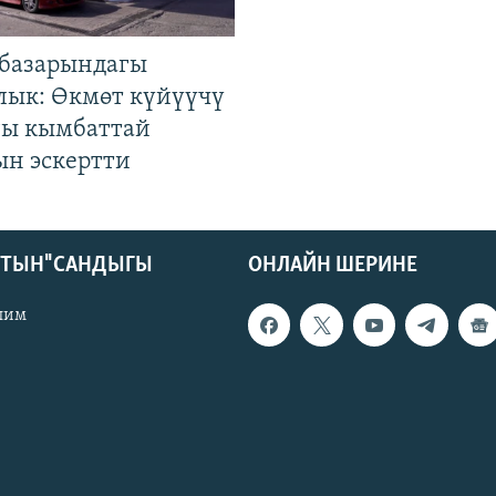
базарындагы
лык: Өкмөт күйүүчү
гы кымбаттай
ын эскертти
КТЫН" САНДЫГЫ
ОНЛАЙН ШЕРИНЕ
лим