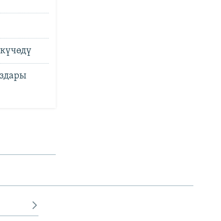
 күчөдү
ыздары