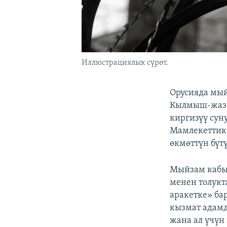
Иллюстрациялык сүрөт.
Орусияда мый
Кылмыш-жаза 
киргизүү сун
Мамлекеттик
өкмөттүн бүт
Мыйзам кабыл
менен толук
аракетке» ба
кызмат адамд
жана ал үчүн