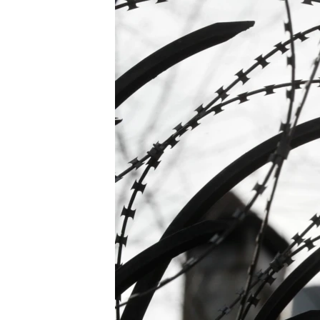
ЭЖЕ-СИҢДИЛЕР
АЗАТТЫК+
ЫҢГАЙСЫЗ СУРООЛОР