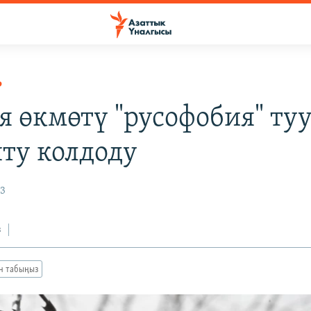
Р
я өкмөтү "русофобия" ту
ту колдоду
23
з
ан табыңыз