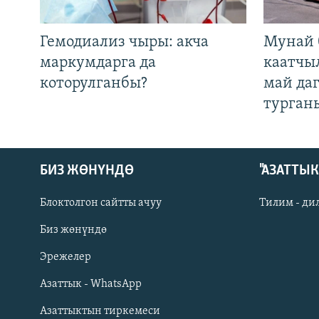
Гемодиализ чыры: акча
Мунай 
маркумдарга да
каатчы
которулганбы?
май да
турган
БИЗ ЖӨНҮНДӨ
"АЗАТТЫ
Блоктолгон сайтты ачуу
Тилим - ди
Биз жөнүндө
Русский
Эрежелер
Азаттык - WhatsApp
ОНЛАЙН ШЕРИНЕ
Азаттыктын тиркемеси