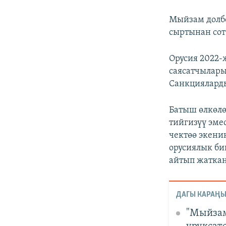
Мыйзам долбо
сыртынан сот
Орусия 2022-
саясатчылары
Санкциялард
Батыш өлкөл
тийгизүү эме
чектөө экени
орусиялык би
айтып жаткан
ДАГЫ КАРАҢЫ
"Мыйзам