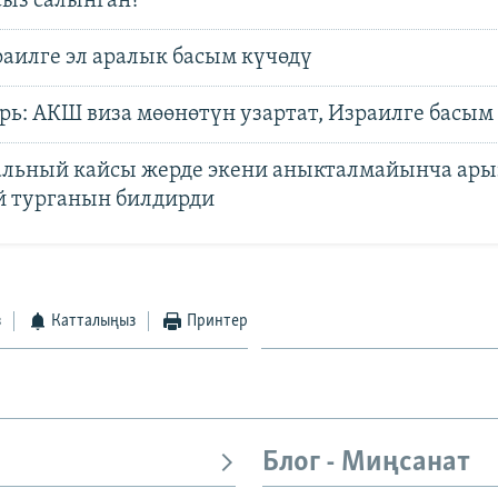
сыз салынган?
раилге эл аралык басым күчөдү
рь: АКШ виза мөөнөтүн узартат, Израилге басым
альный кайсы жерде экени аныкталмайынча ар
й турганын билдирди
з
Катталыңыз
Принтер
Блог - Миңсанат