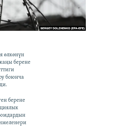
я өлкөнүн
 жаңы берене
нттиги
ру боюнча
ди.
ген берене
ациялык
 уюмдардын
ечмеленери