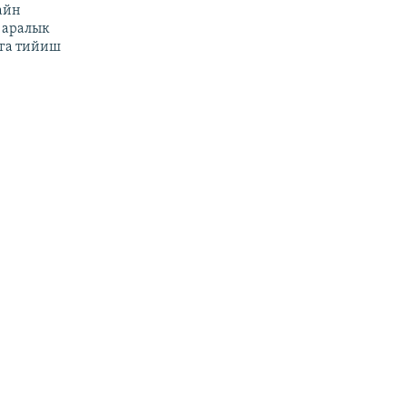
айн
 аралык
га тийиш