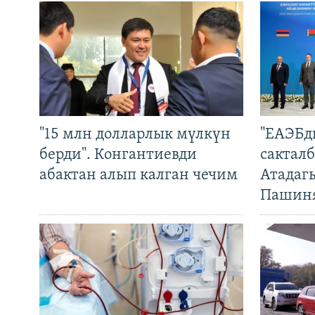
"15 млн долларлык мүлкүн
"ЕАЭБд
берди". Конгантиевди
сакталб
абактан алып калган чечим
Атадаг
Пашин