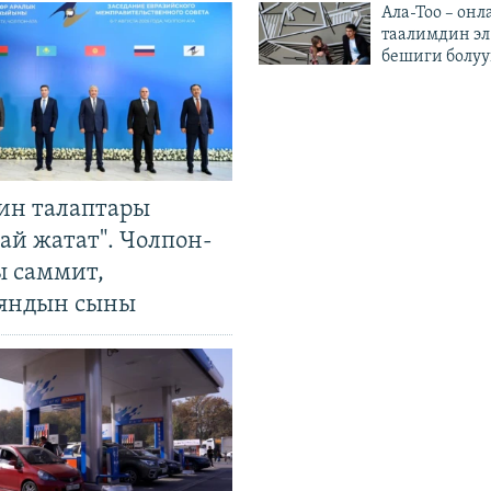
Ала-Тоо – онл
таалимдин эл
бешиги болуу
ин талаптары
ай жатат". Чолпон-
ы саммит,
яндын сыны