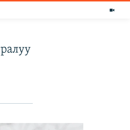
уралуу