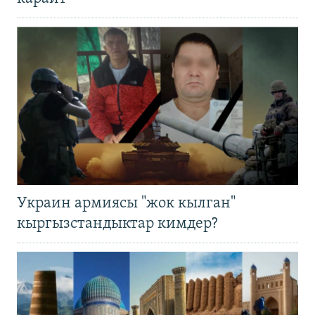
Украин армиясы "жок кылган"
кыргызстандыктар кимдер?