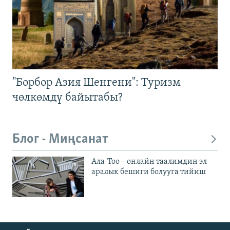
"Борбор Азия Шенгени": Туризм
чөлкөмдү байытабы?
Блог - Миңсанат
Ала-Тоо – онлайн таалимдин эл
аралык бешиги болууга тийиш