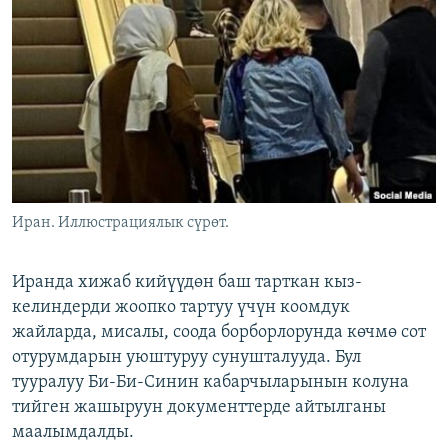
ОНЛАЙН ШЕРИНЕ
ЭЖЕ-СИҢДИЛЕР
АЗАТТЫК+
ЫҢГАЙСЫЗ СУРООЛОР
ЭЕ/АРнун бардык сайттары
Иран. Иллюстрациялык сүрөт.
Иранда хижаб кийүүдөн баш тарткан кыз-
келиндерди жоопко тартуу үчүн коомдук
жайларда, мисалы, соода борборлорунда көчмө сот
отурумдарын уюштуруу сунушталууда. Бул
тууралуу Би-Би-Синин кабарчыларынын колуна
тийген жашыруун документтерде айтылганы
маалымдалды.