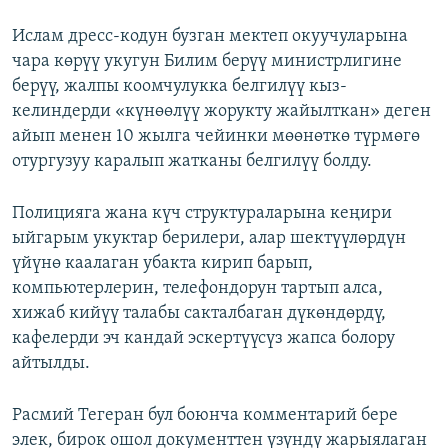
Ислам дресс-кодун бузган мектеп окуучуларына
чара көрүү укугун Билим берүү министрлигине
берүү, жалпы коомчулукка белгилүү кыз-
келиндерди «күнөөлүү жорукту жайылткан» деген
айып менен 10 жылга чейинки мөөнөткө түрмөгө
отургузуу каралып жатканы белгилүү болду.
Полицияга жана күч структураларына кеңири
ыйгарым укуктар берилери, алар шектүүлөрдүн
үйүнө каалаган убакта кирип барып,
компьютерлерин, телефондорун тартып алса,
хижаб кийүү талабы сакталбаган дүкөндөрдү,
кафелерди эч кандай эскертүүсүз жапса болору
айтылды.
Расмий Тегеран бул боюнча комментарий бере
элек, бирок ошол документтен үзүндү жарыялаган