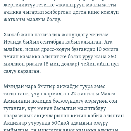
жергиликтүү гезитке «жашыруун маалыматты
ачыкка чыгарып жиберген» деген кине коюлуп
жатканы маалым болду.
Хижаб жана пакизалык жөнүндөгү мыйзам
Иранда быйыл сентябрда кабыл алынган. Ага
ылайык, ислам дресс-кодун бузгандар 10 жылга
чейин камакка алынат же балак уруу жана 360
миллион риалга (8 миң доллар) чейин айып пул
салуу каралган.
Мындай чара былтыр хижабды туура эмес
тагынганы үчүн кармалган 22 жаштагы Махса
Амининин полиция бөлүмүндөгү өлүмүнөн соң
тутанган, күч менен басылган масштабдуу
нааразылык акцияларынан кийин кабыл алынган.
Акциялар учурунда 500дөй адамдын өмүрү
кыйылган, он миңдеген адам камакка алынган.