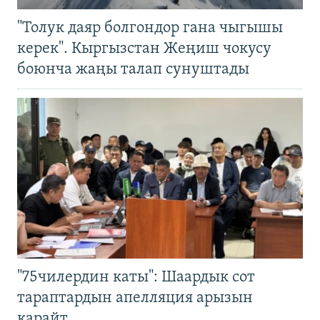
"Толук даяр болгондор гана чыгышы
керек". Кыргызстан Жеңиш чокусу
боюнча жаңы талап сунуштады
"75чилердин каты": Шаардык сот
тараптардын апелляция арызын
карайт