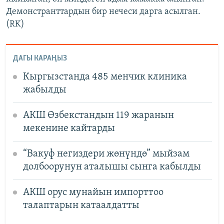
Демонстранттардын бир нечеси дарга асылган.
(RK)
ДАГЫ КАРАҢЫЗ
Кыргызстанда 485 менчик клиника
жабылды
АКШ Өзбекстандын 119 жаранын
мекенине кайтарды
“Вакуф негиздери жөнүндө” мыйзам
долбоорунун аталышы сынга кабылды
АКШ орус мунайын импорттоо
талаптарын катаалдатты