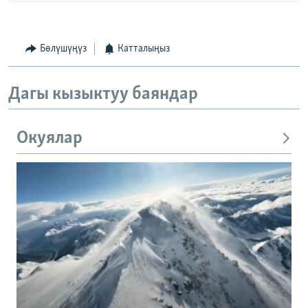
Бөлүшүңүз
Катталыңыз
Дагы кызыктуу баяндар
Окуялар