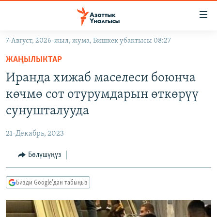
Линктер
Мазмунга
өтүңүз
7-Август, 2026-жыл, жума, Бишкек убактысы 08:27
Навигацияга
ЖАҢЫЛЫКТАР
өтүңүз
ЖАҢЫЛЫКТАР
КЫРГЫЗСТАН
Издөөгө
Иранда хижаб маселеси боюнча
салыңыз
ДҮЙНӨ
КЫРГЫЗСТАН
көчмө сот отурумдарын өткөрүү
УКРАИНА
САЯСАТ
ДҮЙНӨ
сунушталууда
АТАЙЫН ИЛИКТӨӨ
ЭКОНОМИКА
БОРБОР АЗИЯ
21-Декабрь, 2023
ТВ ПРОГРАММАЛАР
МАДАНИЯТ
Бөлүшүңүз
ПОДКАСТ
БҮГҮН АЗАТТЫКТА
ӨЗГӨЧӨ ПИКИР
ЭКСПЕРТТЕР ТАЛДАЙТ
Бизди Google'дан табыңыз
БИЗ ЖАНА ДҮЙНӨ
Русский
ДАНИСТЕ