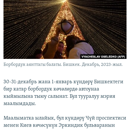
ОНЛАЙН ШЕРИНЕ
ЭЖЕ-СИҢДИЛЕР
АЗАТТЫК+
ЫҢГАЙСЫЗ СУРООЛОР
ЭЕ/АРнун бардык сайттары
Борбордук аянттагы балаты. Бишкек. Декабрь, 2023-жыл.
30-31-декабрь жана 1-январь күндөрү Бишкектеги
бир катар борбордук көчөлөрдө автоунаа
кыймылына тыюу салынат. Бул тууралуу мэрия
маалымдады.
Маалыматка ылайык, бул күндөрү Чүй проспектиси
менен Киев көчөсүнүн Эркиндик бульваранын