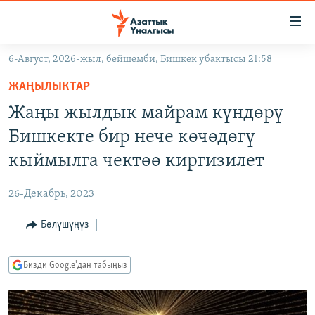
Линктер
Мазмунга
өтүңүз
6-Август, 2026-жыл, бейшемби, Бишкек убактысы 21:58
Навигацияга
ЖАҢЫЛЫКТАР
өтүңүз
ЖАҢЫЛЫКТАР
КЫРГЫЗСТАН
Издөөгө
Жаңы жылдык майрам күндөрү
салыңыз
ДҮЙНӨ
КЫРГЫЗСТАН
Бишкекте бир нече көчөдөгү
УКРАИНА
САЯСАТ
ДҮЙНӨ
кыймылга чектөө киргизилет
АТАЙЫН ИЛИКТӨӨ
ЭКОНОМИКА
БОРБОР АЗИЯ
26-Декабрь, 2023
ТВ ПРОГРАММАЛАР
МАДАНИЯТ
Бөлүшүңүз
ПОДКАСТ
БҮГҮН АЗАТТЫКТА
ӨЗГӨЧӨ ПИКИР
ЭКСПЕРТТЕР ТАЛДАЙТ
Бизди Google'дан табыңыз
БИЗ ЖАНА ДҮЙНӨ
Русский
ДАНИСТЕ