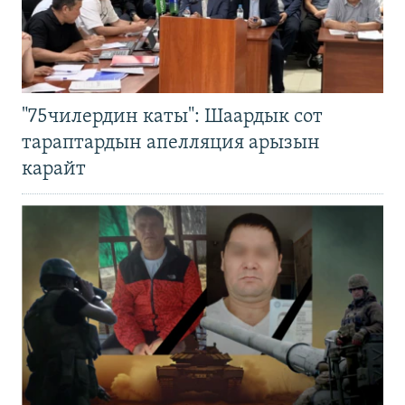
"75чилердин каты": Шаардык сот
тараптардын апелляция арызын
карайт