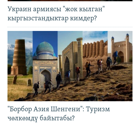
Украин армиясы "жок кылган"
кыргызстандыктар кимдер?
"Борбор Азия Шенгени": Туризм
чөлкөмдү байытабы?