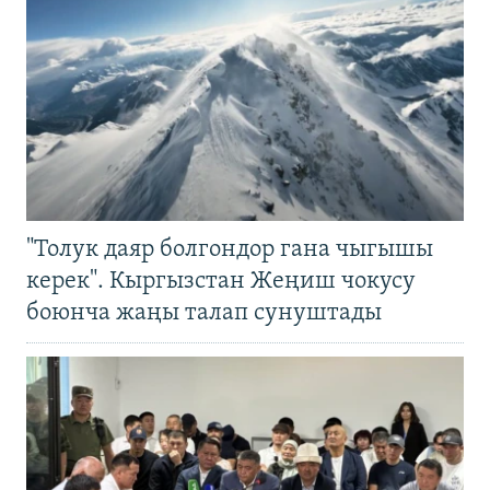
"Толук даяр болгондор гана чыгышы
керек". Кыргызстан Жеңиш чокусу
боюнча жаңы талап сунуштады