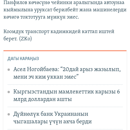
Панфилов көчөсүнө чейинки аралыгында автоунаа
кыймылына уруксат берилбейт жана машинелерди
көчөгө токтотууга мүмкүн эмес.
Коомдук транспорт кадимкидей каттап иштей
берет. (ZKo)
ДАГЫ КАРАҢЫЗ
Асел Ногойбаева: “20дай арыз жазылып,
мени эч ким уккан эмес”
Кыргызстандын мамлекеттик карызы 6
млрд доллардан ашты
Дүйнөлүк банк Украинанын
чыгашалары үчүн акча берди