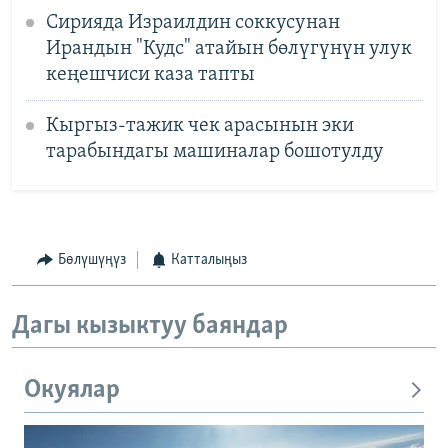
Сирияда Израилдин соккусунан
Ирандын "Кудс" атайын бөлүгүнүн улук
кеңешчиси каза тапты
Кыргыз-тажик чек арасынын эки
тарабындагы машиналар бошотулду
Бөлүшүңүз
Катталыңыз
Дагы кызыктуу баяндар
Окуялар