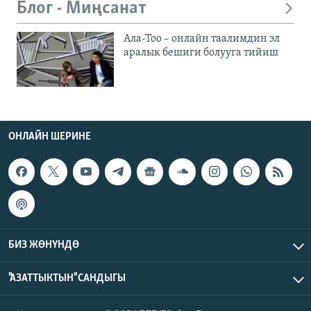
Блог - Миңсанат
Ала-Тоо – онлайн таалимдин эл
аралык бешиги болууга тийиш
ОНЛАЙН ШЕРИНЕ
БИЗ ЖӨНҮНДӨ
"АЗАТТЫКТЫН" САНДЫГЫ