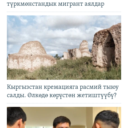
түркмөнстандык мигрант аялдар
Кыргызстан кремацияга расмий тыюу
салды. Өлкөдө көрүстөн жетиштүүбү?