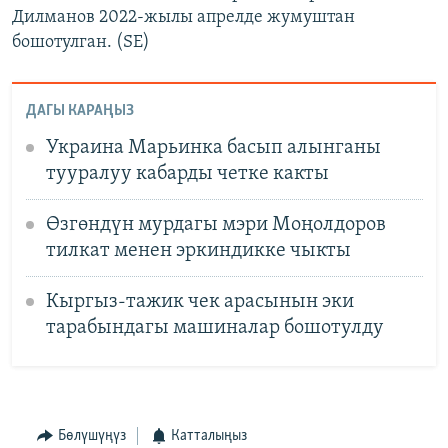
Дилманов 2022-жылы апрелде жумуштан
бошотулган. (SE)
ДАГЫ КАРАҢЫЗ
Украина Марьинка басып алынганы
тууралуу кабарды четке какты
Өзгөндүн мурдагы мэри Моңолдоров
тилкат менен эркиндикке чыкты
Кыргыз-тажик чек арасынын эки
тарабындагы машиналар бошотулду
Бөлүшүңүз
Катталыңыз