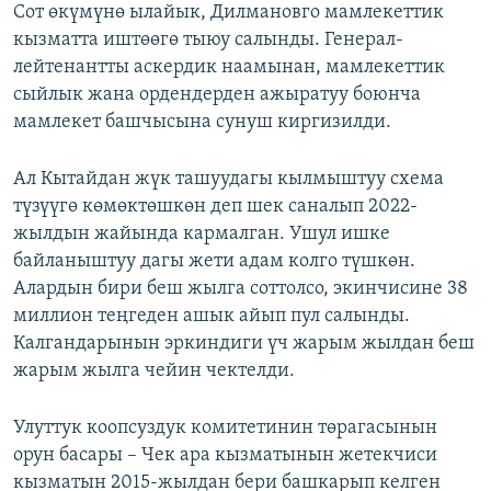
Сот өкүмүнө ылайык, Дилмановго мамлекеттик
кызматта иштөөгө тыюу салынды. Генерал-
лейтенантты аскердик наамынан, мамлекеттик
сыйлык жана ордендерден ажыратуу боюнча
мамлекет башчысына сунуш киргизилди.
Ал Кытайдан жүк ташуудагы кылмыштуу схема
түзүүгө көмөктөшкөн деп шек саналып 2022-
жылдын жайында кармалган. Ушул ишке
байланыштуу дагы жети адам колго түшкөн.
Алардын бири беш жылга соттолсо, экинчисине 38
миллион теңгеден ашык айып пул салынды.
Калгандарынын эркиндиги үч жарым жылдан беш
жарым жылга чейин чектелди.
Улуттук коопсуздук комитетинин төрагасынын
орун басары – Чек ара кызматынын жетекчиси
кызматын 2015-жылдан бери башкарып келген