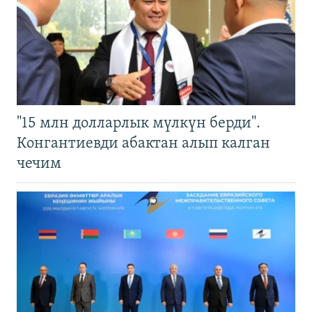
"15 млн долларлык мүлкүн берди".
Конгантиевди абактан алып калган
чечим