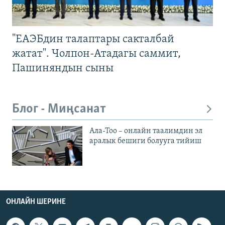
"ЕАЭБдин талаптары сакталбай
жатат". Чолпон-Атадагы саммит,
Пашиняндын сыны
Блог - Миңсанат
Ала-Тоо – онлайн таалимдин эл
аралык бешиги болууга тийиш
ОНЛАЙН ШЕРИНЕ