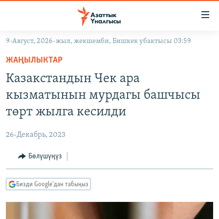
Линктер
Мазмунга
өтүңүз
9-Август, 2026-жыл, жекшемби, Бишкек убактысы 03:59
Навигацияга
ЖАҢЫЛЫКТАР
өтүңүз
ЖАҢЫЛЫКТАР
КЫРГЫЗСТАН
Издөөгө
Казакстандын Чек ара
салыңыз
ДҮЙНӨ
КЫРГЫЗСТАН
кызматынын мурдагы башчысы
УКРАИНА
САЯСАТ
ДҮЙНӨ
төрт жылга кесилди
АТАЙЫН ИЛИКТӨӨ
ЭКОНОМИКА
БОРБОР АЗИЯ
26-Декабрь, 2023
ТВ ПРОГРАММАЛАР
МАДАНИЯТ
Бөлүшүңүз
ПОДКАСТ
БҮГҮН АЗАТТЫКТА
ӨЗГӨЧӨ ПИКИР
ЭКСПЕРТТЕР ТАЛДАЙТ
Бизди Google'дан табыңыз
БИЗ ЖАНА ДҮЙНӨ
Русский
ДАНИСТЕ