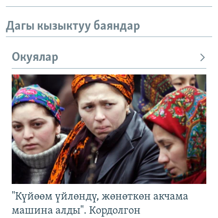
Дагы кызыктуу баяндар
Окуялар
"Күйөөм үйлөндү, жөнөткөн акчама
машина алды". Кордолгон