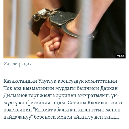
ОНЛАЙН ШЕРИНЕ
ЭЖЕ-СИҢДИЛЕР
АЗАТТЫК+
ЫҢГАЙСЫЗ СУРООЛОР
ЭЕ/АРнун бардык сайттары
Иллюстрация
Казакстандын Улуттук коопсуздук комитетинин
Чек ара кызматынын мурдагы башчысы Дархан
Дилманов төрт жылга эркинен ажыратылып, үй-
мүлкү конфискацияланды. Сот аны Кылмыш-жаза
кодексинин "Кызмат абалынан кыянаттык менен
пайдалануу" беренеси менен айыптуу деп тапты.