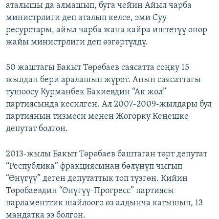
аталышы да алмашып, буга чейин Айыл чарба
министрлиги деп аталып келсе, эми Суу
ресурстары, айыл чарба жана кайра иштетүү өнөр
жайы министрлиги деп өзгөртүлдү.
50 жаштагы Бакыт Төрөбаев саясатта соңку 15
жылдан бери аралашып жүрөт. Анын саясаттагы
тушоосу Курманбек Бакиевдин “Ак жол”
партиясында кесилген. Ал 2007-2009-жылдары бул
партиянын тизмеси менен Жогорку Кеңешке
депутат болгон.
2013-жылы Бакыт Төрөбаев баштаган төрт депутат
“Республика” фракциясынан бөлүнүп чыгып
“Өнүгүү” деген депутаттык топ түзгөн. Кийин
Төрөбаевдин “Өнүгүү-Прогресс” партиясы
парламенттик шайлоого өз алдынча катышып, 13
мандатка ээ болгон.