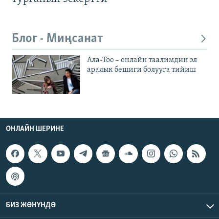
Блог - Миңсанат
Ала-Тоо – онлайн таалимдин эл
аралык бешиги болууга тийиш
ОНЛАЙН ШЕРИНЕ
БИЗ ЖӨНҮНДӨ