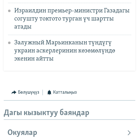
Израилдин премьер-министри Газадагы
согушту токтото турган үч шартты
атады
Залужный Марьинканын түндүгү
украин аскерлеринин көзөмөлүндө
экенин айтты
Бөлүшүңүз
Катталыңыз
Дагы кызыктуу баяндар
Окуялар