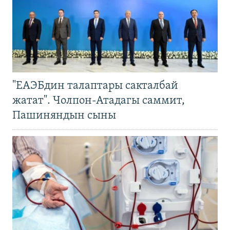
"ЕАЭБдин талаптары сакталбай
жатат". Чолпон-Атадагы саммит,
Пашиняндын сыны