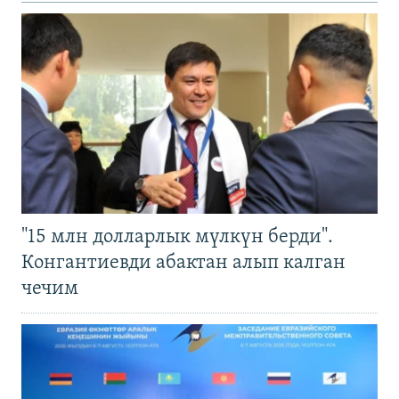
"15 млн долларлык мүлкүн берди".
Конгантиевди абактан алып калган
чечим