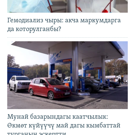
Гемодиализ чыры: акча маркумдарга
да которулганбы?
Мунай базарындагы каатчылык:
Өкмөт күйүүчү май дагы кымбаттай
турганын эскертти