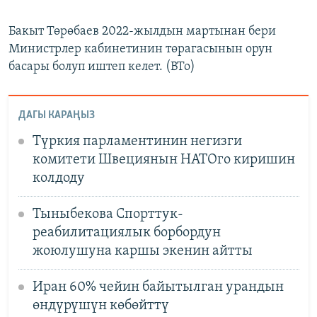
Бакыт Төрөбаев 2022-жылдын мартынан бери
Министрлер кабинетинин төрагасынын орун
басары болуп иштеп келет. (BTo)
ДАГЫ КАРАҢЫЗ
Түркия парламентинин негизги
комитети Швециянын НАТОго киришин
колдоду
Тыныбекова Спорттук-
реабилитациялык борбордун
жоюлушуна каршы экенин айтты
Иран 60% чейин байытылган урандын
өндүрүшүн көбөйттү