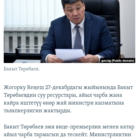
ОНЛАЙН ШЕРИНЕ
ЭЖЕ-СИҢДИЛЕР
АЗАТТЫК+
ЫҢГАЙСЫЗ СУРООЛОР
ЭЕ/АРнун бардык сайттары
Бакыт Төрөбаев.
Жогорку Кеңеш 27-декабрдагы жыйынында Бакыт
Төрөбаевдин cуу ресурстары, айыл чарба жана
кайра иштетүү өнөр жай министри кызматына
талапкерлигин жактырды.
Бакыт Төрөбаев эми вице-премьерлик менен катар
айыл чарба тармагын да тескейт. Министрликтин