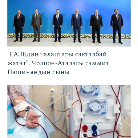
"ЕАЭБдин талаптары сакталбай
жатат". Чолпон-Атадагы саммит,
Пашиняндын сыны