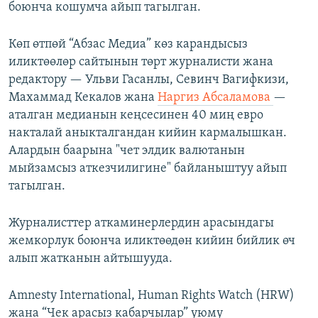
боюнча кошумча айып тагылган.
Көп өтпөй “Абзас Медиа” көз карандысыз
иликтөөлөр сайтынын төрт журналисти жана
редактору — Ульви Гасанлы, Севинч Вагифкизи,
Махаммад Кекалов жана
Наргиз Абсаламова
—
аталган медианын кеңсесинен 40 миң евро
накталай аныкталгандан кийин кармалышкан.
Алардын баарына "чет элдик валютанын
мыйзамсыз аткезчилигине" байланыштуу айып
тагылган.
Журналисттер аткаминерлердин арасындагы
жемкорлук боюнча иликтөөдөн кийин бийлик өч
алып жатканын айтышууда.
Amnesty International, Human Rights Watch (HRW)
жана “Чек арасыз кабарчылар” уюму