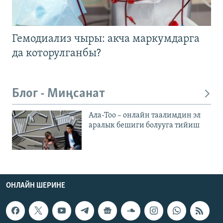
Гемодиализ чыры: акча маркумдарга
да которулганбы?
Блог - Миңсанат
Ала-Тоо – онлайн таалимдин эл
аралык бешиги болууга тийиш
ОНЛАЙН ШЕРИНЕ