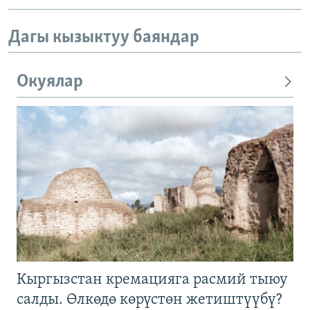
Дагы кызыктуу баяндар
Окуялар
Кыргызстан кремацияга расмий тыюу
салды. Өлкөдө көрүстөн жетиштүүбү?