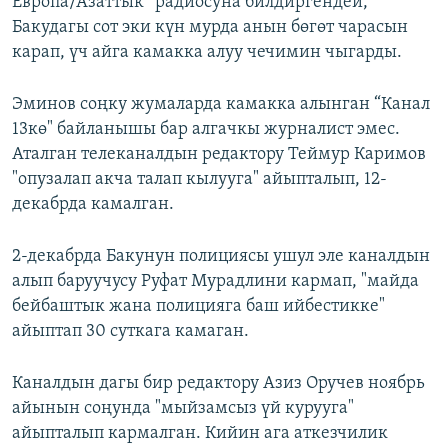
Европа/Азаттык” радиосуна билдиргендей,
Бакудагы сот эки күн мурда анын бөгөт чарасын
карап, үч айга камакка алуу чечимин чыгарды.
Эминов соңку жумаларда камакка алынган “Канал
13кө" байланышы бар алгачкы журналист эмес.
Аталган телеканалдын редактору Теймур Каримов
"опузалап акча талап кылууга" айыпталып, 12-
декабрда камалган.
2-декабрда Бакунун полициясы ушул эле каналдын
алып баруучусу Руфат Мурадлини кармап, "майда
бейбаштык жана полицияга баш ийбестикке"
айыптап 30 суткага камаган.
Каналдын дагы бир редактору Азиз Оручев ноябрь
айынын соңунда "мыйзамсыз үй курууга"
айыпталып кармалган. Кийин ага аткезчилик