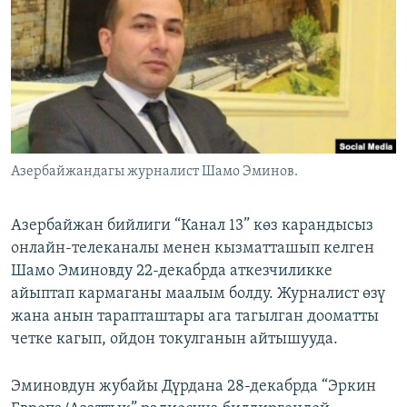
ОНЛАЙН ШЕРИНЕ
ЭЖЕ-СИҢДИЛЕР
АЗАТТЫК+
ЫҢГАЙСЫЗ СУРООЛОР
ЭЕ/АРнун бардык сайттары
Азербайжандагы журналист Шамо Эминов.
Азербайжан бийлиги “Канал 13” көз карандысыз
онлайн-телеканалы менен кызматташып келген
Шамо Эминовду 22-декабрда аткезчиликке
айыптап кармаганы маалым болду. Журналист өзү
жана анын тарапташтары ага тагылган дооматты
четке кагып, ойдон токулганын айтышууда.
Эминовдун жубайы Дүрдана 28-декабрда “Эркин