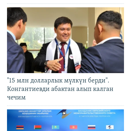
"15 млн долларлык мүлкүн берди".
Конгантиевди абактан алып калган
чечим