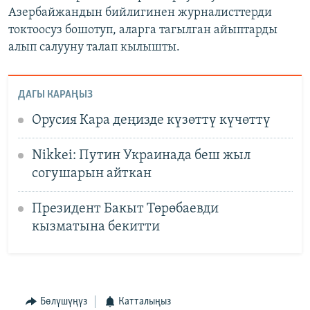
Азербайжандын бийлигинен журналисттерди
токтоосуз бошотуп, аларга тагылган айыптарды
алып салууну талап кылышты.
ДАГЫ КАРАҢЫЗ
Орусия Кара деңизде күзөттү күчөттү
Nikkei: Путин Украинада беш жыл
согушарын айткан
Президент Бакыт Төрөбаевди
кызматына бекитти
Бөлүшүңүз
Катталыңыз