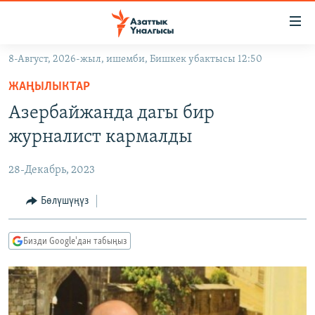
Линктер
Мазмунга
өтүңүз
8-Август, 2026-жыл, ишемби, Бишкек убактысы 12:50
Навигацияга
ЖАҢЫЛЫКТАР
өтүңүз
ЖАҢЫЛЫКТАР
КЫРГЫЗСТАН
Издөөгө
Азербайжанда дагы бир
салыңыз
ДҮЙНӨ
КЫРГЫЗСТАН
журналист кармалды
УКРАИНА
САЯСАТ
ДҮЙНӨ
28-Декабрь, 2023
АТАЙЫН ИЛИКТӨӨ
ЭКОНОМИКА
БОРБОР АЗИЯ
ТВ ПРОГРАММАЛАР
Бөлүшүңүз
МАДАНИЯТ
ПОДКАСТ
БҮГҮН АЗАТТЫКТА
Бизди Google'дан табыңыз
ӨЗГӨЧӨ ПИКИР
ЭКСПЕРТТЕР ТАЛДАЙТ
БИЗ ЖАНА ДҮЙНӨ
Русский
ДАНИСТЕ