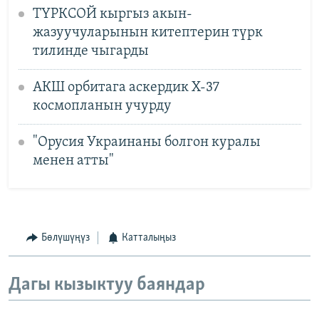
ТҮРКСОЙ кыргыз акын-
жазуучуларынын китептерин түрк
тилинде чыгарды
АКШ орбитага аскердик X-37
космопланын учурду
"Орусия Украинаны болгон куралы
менен атты"
Бөлүшүңүз
Катталыңыз
Дагы кызыктуу баяндар