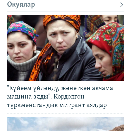
Окуялар
"Күйөөм үйлөндү, жөнөткөн акчама
машина алды". Кордолгон
түркмөнстандык мигрант аялдар