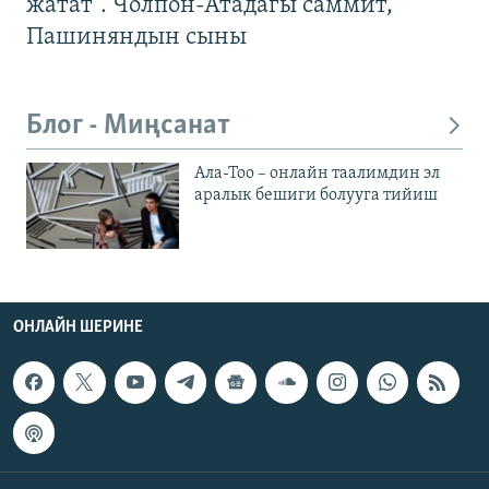
жатат". Чолпон-Атадагы саммит,
Пашиняндын сыны
Блог - Миңсанат
Ала-Тоо – онлайн таалимдин эл
аралык бешиги болууга тийиш
ОНЛАЙН ШЕРИНЕ