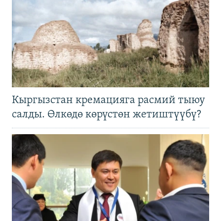
Кыргызстан кремацияга расмий тыюу
салды. Өлкөдө көрүстөн жетиштүүбү?