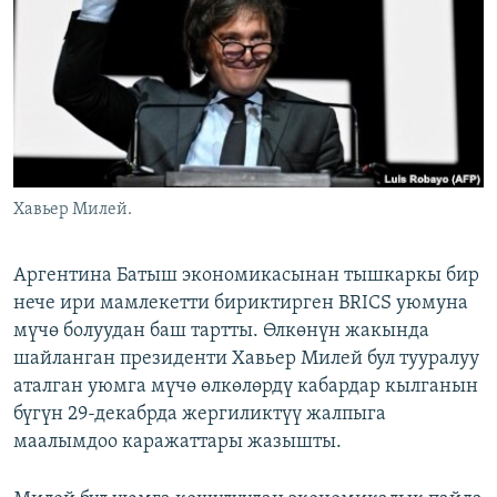
ОНЛАЙН ШЕРИНЕ
ЭЖЕ-СИҢДИЛЕР
АЗАТТЫК+
ЫҢГАЙСЫЗ СУРООЛОР
ЭЕ/АРнун бардык сайттары
Хавьер Милей.
Аргентина Батыш экономикасынан тышкаркы бир
нече ири мамлекетти бириктирген BRICS уюмуна
мүчө болуудан баш тартты. Өлкөнүн жакында
шайланган президенти Хавьер Милей бул тууралуу
аталган уюмга мүчө өлкөлөрдү кабардар кылганын
бүгүн 29-декабрда жергиликтүү жалпыга
маалымдоо каражаттары жазышты.