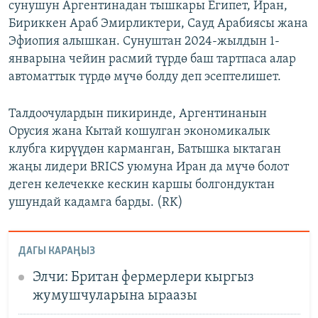
сунушун Аргентинадан тышкары Египет, Иран,
Бириккен Араб Эмирликтери, Сауд Арабиясы жана
Эфиопия алышкан. Сунуштан 2024-жылдын 1-
январына чейин расмий түрдө баш тартпаса алар
автоматтык түрдө мүчө болду деп эсептелишет.
Талдоочулардын пикиринде, Аргентинанын
Орусия жана Кытай кошулган экономикалык
клубга кирүүдөн карманган, Батышка ыктаган
жаңы лидери BRICS уюмуна Иран да мүчө болот
деген келечекке кескин каршы болгондуктан
ушундай кадамга барды. (RK)
ДАГЫ КАРАҢЫЗ
Элчи: Британ фермерлери кыргыз
жумушчуларына ыраазы