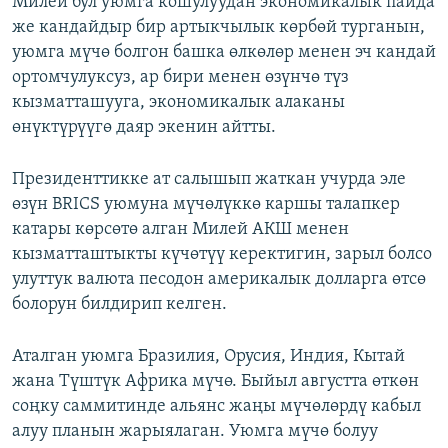
Милей бул уюмга кошулуудан экономикалык пайда
же кандайдыр бир артыкчылык көрбөй турганын,
уюмга мүчө болгон башка өлкөлөр менен эч кандай
ортомчулуксуз, ар бири менен өзүнчө түз
кызматташууга, экономикалык алаканы
өнүктүрүүгө даяр экенин айтты.
Президенттикке ат салышып жаткан учурда эле
өзүн BRICS уюмуна мүчөлүккө каршы талапкер
катары көрсөтө алган Милей АКШ менен
кызматташтыкты күчөтүү керектигин, зарыл болсо
улуттук валюта песодон америкалык долларга өтсө
болорун билдирип келген.
Аталган уюмга Бразилия, Орусия, Индия, Кытай
жана Түштүк Африка мүчө. Быйыл августта өткөн
соңку саммитинде альянс жаңы мүчөлөрдү кабыл
алуу планын жарыялаган. Уюмга мүчө болуу