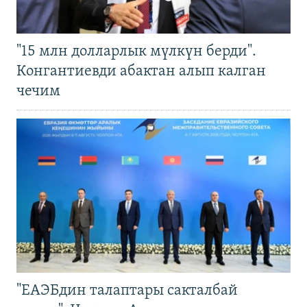
"15 млн долларлык мүлкүн берди".
Конгантиевди абактан алып калган
чечим
"ЕАЭБдин талаптары сакталбай