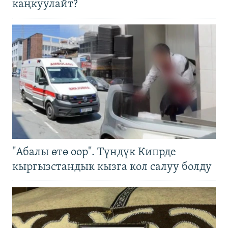
каңкуулайт?
"Абалы өтө оор". Түндүк Кипрде
кыргызстандык кызга кол салуу болду