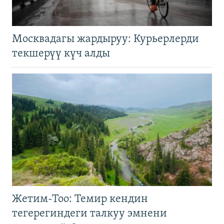
Москвадагы жардыруу: Курьерлерди
текшерүү күч алды
Жетим-Тоо: Темир кендин
тегерегиндеги талкуу эмнени