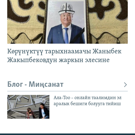
Көрүнүктүү тарыхнаамачы Жаныбек
Жакыпбековдун жаркын элесине
Блог - Миңсанат
Ала-Тоо – онлайн таалимдин эл
аралык бешиги болууга тийиш