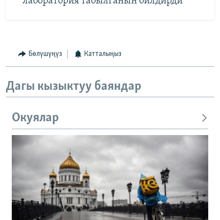
лаборатория табылганын билдирди
Бөлүшүңүз
Катталыңыз
Дагы кызыктуу баяндар
Окуялар