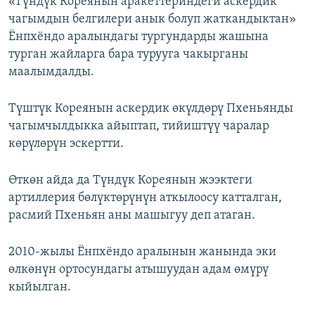
«Түндүк Кореянын аракеттериндеги аскердик
чагымдын белгилери анык болуп жаткандыктан»
Ёнпхёндо аралындагы тургундарды жашына
турган жайларга бара турууга чакырганы
маалымдалды.
Түштүк Кореянын аскердик өкүлдөрү Пхеньянды
чагымчылдыкка айыптап, тийиштүү чаралар
көрүлөрүн эскертти.
Өткөн айда да Түндүк Кореянын жээктеги
артиллерия бөлүктөрүнүн аткылоосу катталган,
расмий Пхеньян аны машыгуу деп атаган.
2010-жылы Ёнпхёндо аралынын жанында эки
өлкөнүн ортосундагы атышуудан адам өмүрү
кыйылган.