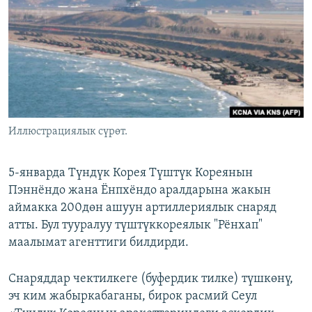
ОНЛАЙН ШЕРИНЕ
ЭЖЕ-СИҢДИЛЕР
АЗАТТЫК+
ЫҢГАЙСЫЗ СУРООЛОР
ЭЕ/АРнун бардык сайттары
Иллюстрациялык сүрөт.
5-январда Түндүк Корея Түштүк Кореянын
Пэннёндо жана Ёнпхёндо аралдарына жакын
аймакка 200дөн ашуун артиллериялык снаряд
атты. Бул тууралуу түштүккореялык "Рёнхап"
маалымат агенттиги билдирди.
Снаряддар чектилкеге (буфердик тилке) түшкөнү,
эч ким жабыркабаганы, бирок расмий Сеул