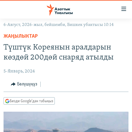
Линктер
Мазмунга
өтүңүз
6-Август, 2026-жыл, бейшемби, Бишкек убактысы 10:14
Навигацияга
ЖАҢЫЛЫКТАР
өтүңүз
ЖАҢЫЛЫКТАР
КЫРГЫЗСТАН
Издөөгө
Түштүк Кореянын аралдарын
салыңыз
ДҮЙНӨ
КЫРГЫЗСТАН
көздөй 200дөй снаряд атылды
УКРАИНА
САЯСАТ
ДҮЙНӨ
5-Январь, 2024
АТАЙЫН ИЛИКТӨӨ
ЭКОНОМИКА
БОРБОР АЗИЯ
ТВ ПРОГРАММАЛАР
Бөлүшүңүз
МАДАНИЯТ
ПОДКАСТ
БҮГҮН АЗАТТЫКТА
Бизди Google'дан табыңыз
ӨЗГӨЧӨ ПИКИР
ЭКСПЕРТТЕР ТАЛДАЙТ
БИЗ ЖАНА ДҮЙНӨ
Русский
ДАНИСТЕ