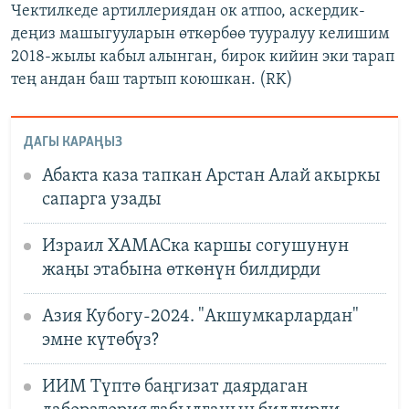
Чектилкеде артиллериядан ок атпоо, аскердик-
деңиз машыгууларын өткөрбөө тууралуу келишим
2018-жылы кабыл алынган, бирок кийин эки тарап
тең андан баш тартып коюшкан. (RK)
ДАГЫ КАРАҢЫЗ
Абакта каза тапкан Арстан Алай акыркы
сапарга узады
Израил ХАМАСка каршы согушунун
жаңы этабына өткөнүн билдирди
Азия Кубогу-2024. "Акшумкарлардан"
эмне күтөбүз?
ИИМ Түптө баңгизат даярдаган