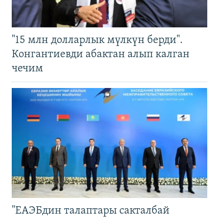
"15 млн долларлык мүлкүн берди".
Конгантиевди абактан алып калган
чечим
"ЕАЭБдин талаптары сакталбай