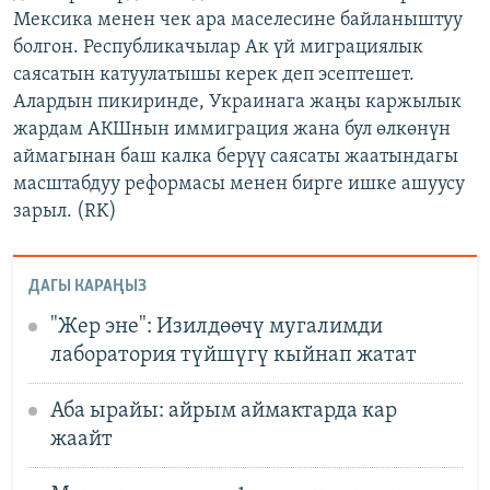
Мексика менен чек ара маселесине байланыштуу
болгон. Республикачылар Ак үй миграциялык
саясатын катуулатышы керек деп эсептешет.
Алардын пикиринде, Украинага жаңы каржылык
жардам АКШнын иммиграция жана бул өлкөнүн
аймагынан баш калка берүү саясаты жаатындагы
масштабдуу реформасы менен бирге ишке ашуусу
зарыл. (RK)
ДАГЫ КАРАҢЫЗ
"Жер эне": Изилдөөчү мугалимди
лаборатория түйшүгү кыйнап жатат
Аба ырайы: айрым аймактарда кар
жаайт