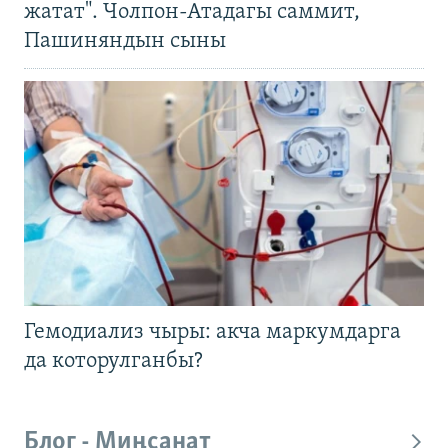
жатат". Чолпон-Атадагы саммит,
Пашиняндын сыны
Гемодиализ чыры: акча маркумдарга
да которулганбы?
Блог - Миңсанат