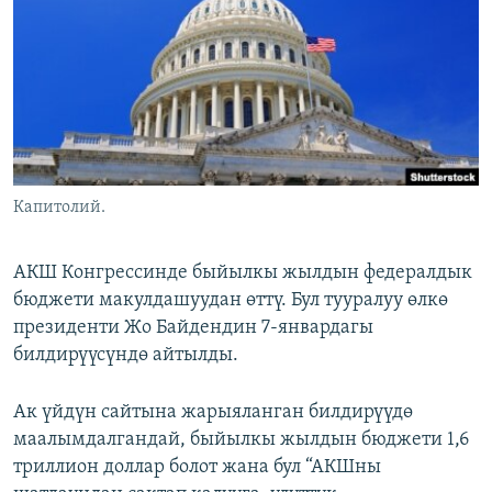
ОНЛАЙН ШЕРИНЕ
ЭЖЕ-СИҢДИЛЕР
АЗАТТЫК+
ЫҢГАЙСЫЗ СУРООЛОР
ЭЕ/АРнун бардык сайттары
Капитолий.
АКШ Конгрессинде быйылкы жылдын федералдык
бюджети макулдашуудан өттү. Бул тууралуу өлкө
президенти Жо Байдендин 7-январдагы
билдирүүсүндө айтылды.
Ак үйдүн сайтына жарыяланган билдирүүдө
маалымдалгандай, быйылкы жылдын бюджети 1,6
триллион доллар болот жана бул “АКШны