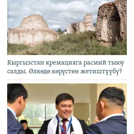
Кыргызстан кремацияга расмий тыюу
салды. Өлкөдө көрүстөн жетиштүүбү?