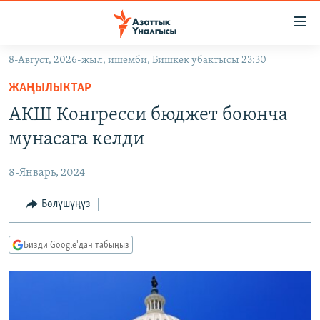
Линктер
Мазмунга
өтүңүз
8-Август, 2026-жыл, ишемби, Бишкек убактысы 23:30
Навигацияга
ЖАҢЫЛЫКТАР
өтүңүз
ЖАҢЫЛЫКТАР
КЫРГЫЗСТАН
Издөөгө
АКШ Конгресси бюджет боюнча
салыңыз
ДҮЙНӨ
КЫРГЫЗСТАН
мунасага келди
УКРАИНА
САЯСАТ
ДҮЙНӨ
8-Январь, 2024
АТАЙЫН ИЛИКТӨӨ
ЭКОНОМИКА
БОРБОР АЗИЯ
ТВ ПРОГРАММАЛАР
Бөлүшүңүз
МАДАНИЯТ
ПОДКАСТ
БҮГҮН АЗАТТЫКТА
Бизди Google'дан табыңыз
ӨЗГӨЧӨ ПИКИР
ЭКСПЕРТТЕР ТАЛДАЙТ
БИЗ ЖАНА ДҮЙНӨ
Русский
ДАНИСТЕ