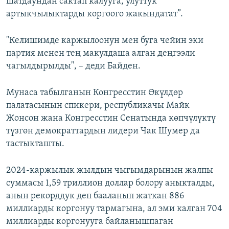
шатдаундан сактап калууга, улуттук
артыкчылыктарды коргоого жакындатат”.
"Келишимде каржылоонун мен буга чейин эки
партия менен тең макулдаша алган деңгээли
чагылдырылды", – деди Байден.
Мунаса табылганын Конгресстин Өкүлдөр
палатасынын спикери, республикачы Майк
Жонсон жана Конгресстин Сенатында көпчүлүктү
түзгөн демократтардын лидери Чак Шумер да
тастыкташты.
2024-каржылык жылдын чыгымдарынын жалпы
суммасы 1,59 триллион доллар болору аныкталды,
анын рекорддук деп бааланып жаткан 886
миллиарды коргонуу тармагына, ал эми калган 704
миллиарды коргонууга байланышпаган