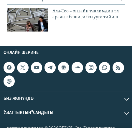
Ала-Тоо – онлайн таалимдин эл
аралык бешиги болууга тийиш
ОНЛАЙН ШЕРИНЕ
БИЗ ЖӨНҮНДӨ
"АЗАТТЫКТЫН" САНДЫГЫ
Азаттык үналгысы © 2026 RFE/RL, Inc. Бардык укуктар