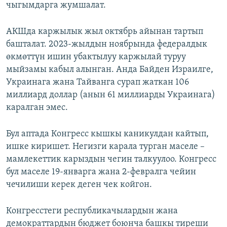
чыгымдарга жумшалат.
АКШда каржылык жыл октябрь айынан тартып
башталат. 2023-жылдын ноябрында федералдык
өкмөттүн ишин убактылуу каржылай туруу
мыйзамы кабыл алынган. Анда Байден Израилге,
Украинага жана Тайванга сурап жаткан 106
миллиард доллар (анын 61 миллиарды Украинага)
каралган эмес.
Бул аптада Конгресс кышкы каникулдан кайтып,
ишке киришет. Негизги карала турган маселе –
мамлекеттик карыздын чегин талкуулоо. Конгресс
бул маселе 19-январга жана 2-февралга чейин
чечилиши керек деген чек койгон.
Конгресстеги республикачылардын жана
демократтардын бюджет боюнча башкы тиреши