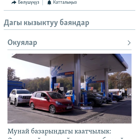
Бөлүшүңүз
Катталыңыз
Дагы кызыктуу баяндар
Окуялар
Мунай базарындагы каатчылык: