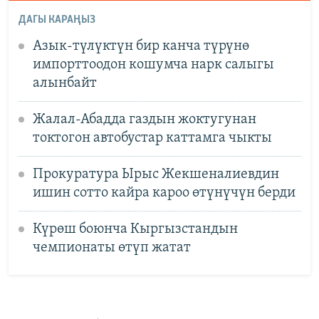
ДАГЫ КАРАҢЫЗ
Азык-түлүктүн бир канча түрүнө
импорттоодон кошумча нарк салыгы
алынбайт
Жалал-Абадда газдын жоктугунан
токтогон автобустар каттамга чыкты
Прокуратура Ырыс Жекшеналиевдин
ишин сотто кайра кароо өтүнүчүн берди
Күрөш боюнча Кыргызстандын
чемпионаты өтүп жатат