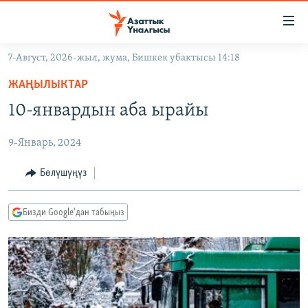
Линктер
Мазмунга
өтүңүз
7-Август, 2026-жыл, жума, Бишкек убактысы 14:18
Навигацияга
ЖАҢЫЛЫКТАР
өтүңүз
ЖАҢЫЛЫКТАР
КЫРГЫЗСТАН
Издөөгө
10-январдын аба ырайы
салыңыз
ДҮЙНӨ
КЫРГЫЗСТАН
9-Январь, 2024
УКРАИНА
САЯСАТ
ДҮЙНӨ
АТАЙЫН ИЛИКТӨӨ
ЭКОНОМИКА
БОРБОР АЗИЯ
Бөлүшүңүз
ТВ ПРОГРАММАЛАР
МАДАНИЯТ
Бизди Google'дан табыңыз
ПОДКАСТ
БҮГҮН АЗАТТЫКТА
ӨЗГӨЧӨ ПИКИР
ЭКСПЕРТТЕР ТАЛДАЙТ
БИЗ ЖАНА ДҮЙНӨ
Русский
ДАНИСТЕ