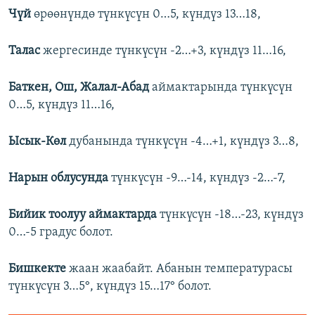
Ч
ү
й
өрөөнүндө түнкүсүн 0…5, күндүз 13…18,
Талас
жергесинде
түнкүсүн -2…+3, күндүз 11…16,
Баткен, Ош, Жалал-Абад
аймактарында түнкүсүн
0…5, күндүз 11…16,
Ысык-К
ө
л
дубанында түнкүсүн -4…+1, күндүз 3…8,
Нарын облусунда
түнкүсүн -9…-14, күндүз -2…-7,
Бийик тоолуу аймактарда
түнкүсүн -18…-23, күндүз
0…-5 градус болот.
Бишкекте
жаан жаабайт. Абанын температурасы
түнкүсүн 3…5°, күндүз 15…17° болот.