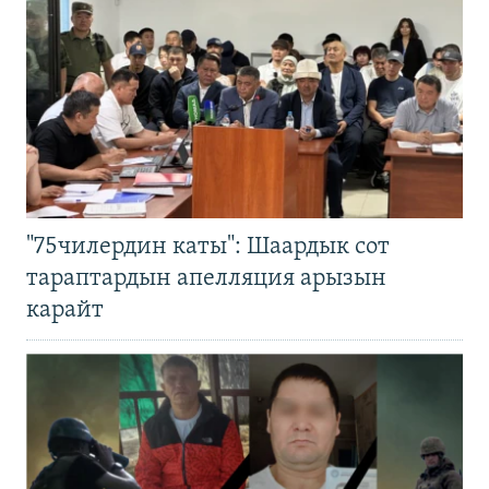
"75чилердин каты": Шаардык сот
тараптардын апелляция арызын
карайт