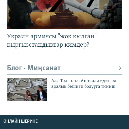
Украин армиясы "жок кылган"
кыргызстандыктар кимдер?
Блог - Миңсанат
Ала-Тоо – онлайн таалимдин эл
аралык бешиги болууга тийиш
ОНЛАЙН ШЕРИНЕ