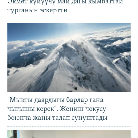
Өкмөт күйүүчү май дагы кымбаттай
турганын эскертти
"Мыкты даярдыгы барлар гана
чыгышы керек". Жеңиш чокусу
боюнча жаңы талап сунуштады