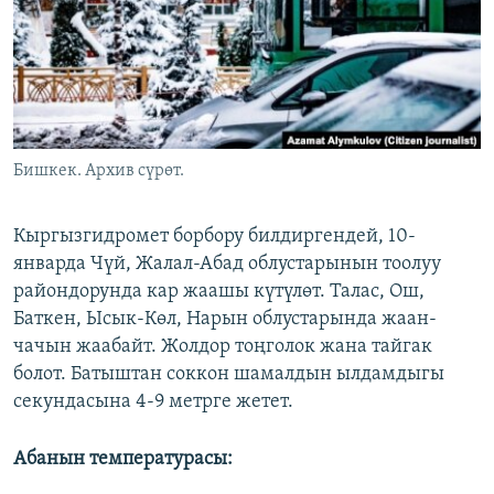
ОНЛАЙН ШЕРИНЕ
ЭЖЕ-СИҢДИЛЕР
АЗАТТЫК+
ЫҢГАЙСЫЗ СУРООЛОР
ЭЕ/АРнун бардык сайттары
Бишкек. Архив сүрөт.
Кыргызгидромет борбору билдиргендей, 10-
январда Чүй, Жалал-Абад облустарынын тоолуу
райондорунда кар жаашы күтүлөт. Талас, Ош,
Баткен, Ысык-Көл, Нарын облустарында жаан-
чачын жаабайт. Жолдор тоңголок жана тайгак
болот. Батыштан соккон шамалдын ылдамдыгы
секундасына 4-9 метрге жетет.
Абанын температурасы: